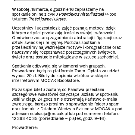
W sobotę, 18 marca, o godzinie 16
zapraszamy na
spotkanie online z cyklu
Powtórka z historii sztuki >>
pod
tytułem
Treści jawne i ukryte
.
Uczestnicy i uczestniczki zajęć poznają metody, dzięki
którym artyści przekazują treści w swojej twórczości.
Omówione zostaną zagadnienia abstrakcji i figuracji oraz
sztuki świeckiej i religijnej. Podczas spotkania
prześledzimy najważniejsze motywy ikonograficzne oraz
nauczymy się rozpoznawać poszczególnych świętych,
święte oraz postacie mitologiczne w sztuce zachodniej.
Spotkania odbywają się w kameralnych grupach.
Prowadzone będą na platformie Zoom. Opłata za udział
wynosi 20 zł.
Bilety do kupienia wkrótce w sklepie
internetowym MOCAK Boookstore.
Po zakupie biletu zostaną do Państwa przesłane
szczegółowe wskazówki dotyczące udziału w spotkaniu.
Jeśli w ciągu 24 godzin nie otrzymają Państwo e-maila
zwrotnego, bardzo prosimy o sprawdzenie folderu spam
oraz kontakt z Działem Wiedzy o Sztuce w MOCAK-u pod
adresem edukacja@mocak.pl lub pod numerem telefonu
12 263 40 35 (poniedziałek – piątek, godz. 9–16).
Prowadzenie: