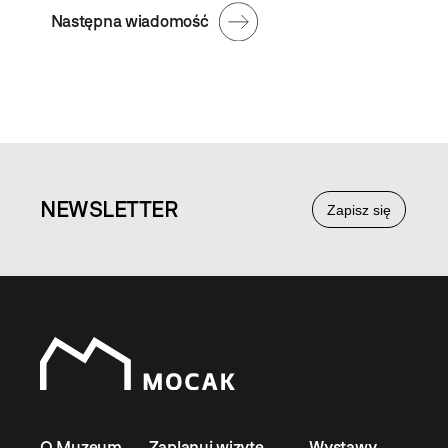
Następna wiadomość
NEWS
LETTER
Zapisz się
O Muzeum
Zaplanuj wizytę
Wystawy