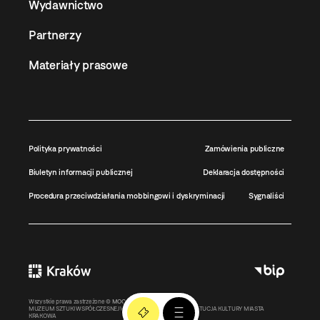
Wydawnictwo
Partnerzy
Materiały prasowe
Polityka prywatności
Zamówienia publiczne
Biuletyn informacji publicznej
Deklaracja dostępności
Procedura przeciwdziałania mobbingowi i dyskryminacji
Sygnaliści
Wszystkie prawa zastrzeżone ©
MOCAK
2011-2026
MUZEUM SZTUKI WSPÓŁCZESNEJ W KRAKOWIE MOCAK – INSTYTUCJA KULTURY MIASTA
KRAKOWA