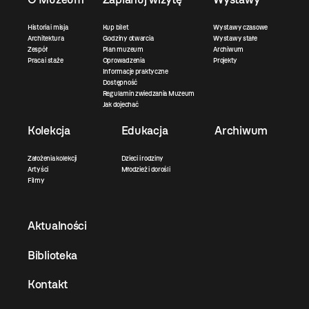
Historia i misja
Kup bilet
Wystawy czasowe
Architektura
Godziny otwarcia
Wystawy stałe
Zespół
Plan muzeum
Archiwum
Praca i staże
Oprowadzenia
Projekty
Informacje praktyczne
Dostępność
Regulamin zwiedzania Muzeum
Jak dojechać
Kolekcja
Edukacja
Archiwum
Założenia kolekcji
Dzieci i rodziny
Artyści
Młodzież i dorośli
Filmy
Aktualności
Biblioteka
Kontakt