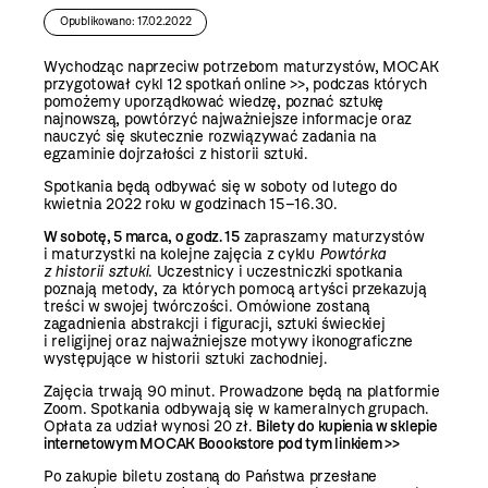
Opublikowano: 17.02.2022
Wychodząc naprzeciw potrzebom maturzystów, MOCAK
przygotował
cykl 12 spotkań online >>
, podczas których
pomożemy uporządkować wiedzę, poznać sztukę
najnowszą, powtórzyć najważniejsze informacje oraz
nauczyć się skutecznie rozwiązywać zadania na
egzaminie dojrzałości z historii sztuki.
Spotkania będą odbywać się w soboty od lutego do
kwietnia 2022 roku w godzinach 15–16.30.
W sobotę, 5 marca, o godz. 15
zapraszamy maturzystów
i maturzystki na kolejne zajęcia z cyklu
Powtórka
z historii sztuki
. Uczestnicy i uczestniczki spotkania
poznają metody, za których pomocą artyści przekazują
treści w swojej twórczości. Omówione zostaną
zagadnienia abstrakcji i figuracji, sztuki świeckiej
i religijnej oraz najważniejsze motywy ikonograficzne
występujące w historii sztuki zachodniej.
Zajęcia trwają 90 minut. Prowadzone będą na platformie
Zoom. Spotkania odbywają się w kameralnych grupach.
Opłata za udział wynosi 20 zł.
Bilety do kupienia w sklepie
internetowym MOCAK Boookstore
pod tym linkiem >>
Po zakupie biletu zostaną do Państwa przesłane