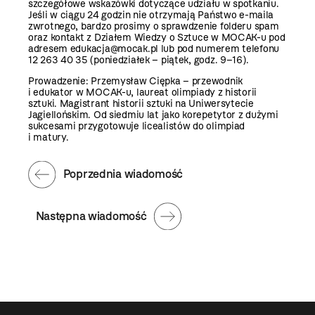
szczegółowe wskazówki dotyczące udziału w spotkaniu.
Jeśli w ciągu 24 godzin nie otrzymają Państwo e-maila
zwrotnego, bardzo prosimy o sprawdzenie folderu spam
oraz kontakt z Działem Wiedzy o Sztuce w MOCAK-u pod
adresem edukacja@mocak.pl lub pod numerem telefonu
12 263 40 35 (poniedziałek – piątek, godz. 9–16).
Prowadzenie: Przemysław Ciępka – przewodnik
i edukator w MOCAK-u, laureat olimpiady z historii
sztuki. Magistrant historii sztuki na Uniwersytecie
Jagiellońskim. Od siedmiu lat jako korepetytor z dużymi
sukcesami przygotowuje licealistów do olimpiad
i matury.
Poprzednia wiadomość
Następna wiadomość