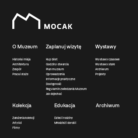
O Muzeum
Zaplanuj wizytę
Wystawy
Historia i misja
Kup bilet
Wystawy czasowe
Architektura
Godziny otwarcia
Wystawy stałe
Zespół
Plan muzeum
Archiwum
Praca i staże
Oprowadzenia
Projekty
Informacje praktyczne
Dostępność
Regulamin zwiedzania Muzeum
Jak dojechać
Kolekcja
Edukacja
Archiwum
Założenia kolekcji
Dzieci i rodziny
Artyści
Młodzież i dorośli
Filmy