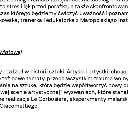
 stres i lęk przed porażką, a także skonfrontowan
czas którego będziemy ćwiczyć uważność i pozna
owska, trenerka i edukatorka z Małopolskiego Inst
światowej
ozdział w historii sztuki. Artyści i artystki, chcą
ię też nowe tematy, przede wszystkim trauma wojny
wanie na sztukę, która będzie współtworzyć nowy p
wej scenie artystycznej i wyzwaniach, które stanę
 realizacje Le Corbusiera, eksperymenty malarski
 Giacomettiego.