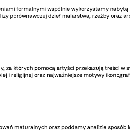
ieniami formalnymi wspólnie wykorzystamy nabytą 
lizy porównawczej dzieł malarstwa, rzeźby oraz arc
dy, za których pomocą artyści przekazują treści w
ckiej i religijnej oraz najważniejsze motywy ikonogra
wań maturalnych oraz poddamy analizie sposób ic