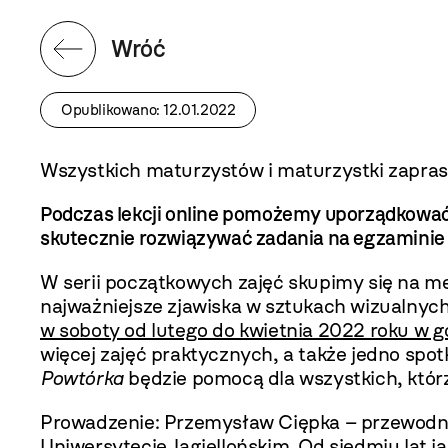
Wróć
Opublikowano: 12.01.2022
Wszystkich maturzystów i maturzystki zapra
Podczas lekcji online pomożemy uporządkować 
skutecznie rozwiązywać zadania na egzaminie do
W serii początkowych zajęć skupimy się na me
najważniejsze zjawiska w sztukach wizualnych
w soboty od lutego do kwietnia 2022 roku w g
więcej zajęć praktycznych, a także jedno spo
Powtórka
będzie pomocą dla wszystkich, któr
Prowadzenie: Przemysław Ciępka – przewodnik i
Uniwersytecie Jagiellońskim. Od siedmiu lat j