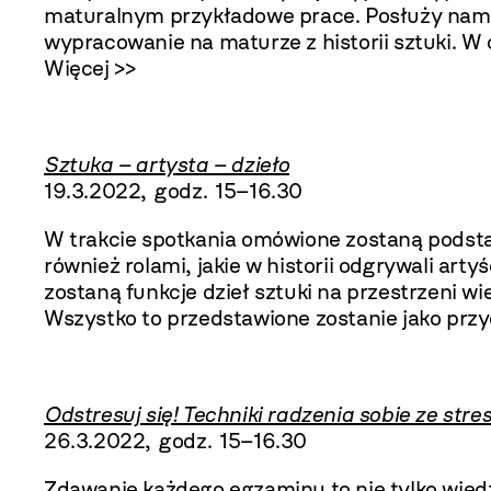
maturalnym przykładowe prace. Posłuży nam t
wypracowanie na maturze z historii sztuki. 
Więcej >>
Sztuka – artysta – dzieło
19.3.2022, godz. 15–16.30
W trakcie spotkania omówione zostaną podstawo
również rolami, jakie w historii odgrywali art
zostaną funkcje dzieł sztuki na przestrzeni 
Wszystko to przedstawione zostanie jako pr
Odstresuj się! Techniki radzenia sobie ze str
26.3.2022, godz. 15–16.30
Zdawanie każdego egzaminu to nie tylko wiedz