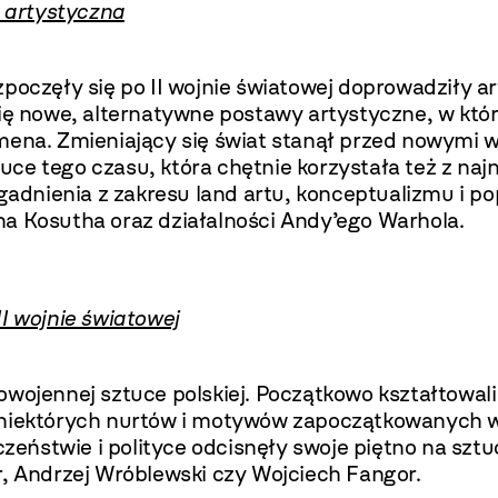
 artystyczna
oczęły się po II wojnie światowej doprowadziły art
ły się nowe, alternatywne postawy artystyczne, w kt
mena. Zmieniający się świat stanął przed nowymi w
sztuce tego czasu, która chętnie korzystała też z 
dnienia z zakresu land artu, konceptualizmu i p
ha Kosutha oraz działalności Andy’ego Warhola.
I wojnie światowej
ojennej sztuce polskiej. Początkowo kształtowali j
a niektórych nurtów i motywów zapoczątkowanych w
eństwie i polityce odcisnęły swoje piętno na sztu
r, Andrzej Wróblewski czy Wojciech Fangor.