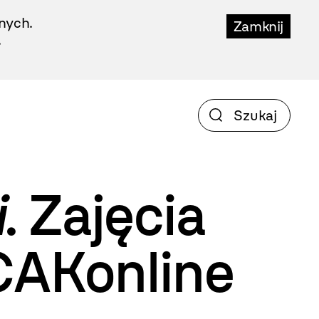
nych.
Zamknij
.
i
. Zajęcia
CAKonline