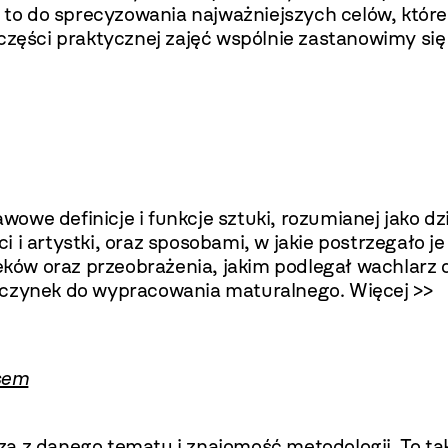
o do sprecyzowania najważniejszych celów, które
W części praktycznej zajęć wspólnie zastanowimy 
we definicje i funkcje sztuki, rozumianej jako dz
yści i artystki, oraz sposobami, w jakie postrzegał
wieków oraz przeobrażenia, jakim podlegał wachlar
zyczynek do wypracowania maturalnego.
Więcej >>
esem
a z danego tematu i znajomość metodologii. To ta