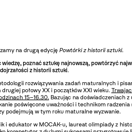
szamy na drugą edycję
Powtórki z historii sztuki
.
wiedzę, poznać sztukę najnowszą, powtórzyć najwa
jrzałości z historii sztuki
.
todologii rozwiązywania zadań maturalnych i pisa
 drugiej połowy XX i początków XXI wieku.
Trwając
odzinach 15–16.30.
Bazując na doświadczeniach z 
tkanie poświęcone uważności i technikom radzenia 
zy podejmują w tym roku maturalne wyzwanie.
 edukator w MOCAK-u, laureat olimpiady z historii 
ako korepetytor z dużymi sukcesami przygotowuje li