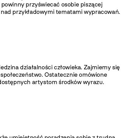
 powinny przyświecać osobie piszącej
się nad przykładowymi tematami wypracowań.
iedzina działalności człowieka. Zajmiemy się
o je społeczeństwo. Ostatecznie omówione
z dostępnych artystom środków wyrazu.
kże umiejętność poradzenia sobie z trudną