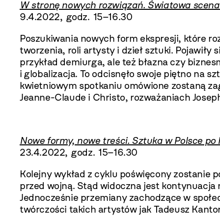
W stronę nowych rozwiązań. Światowa scena
9.4.2022, godz. 15–16.30
Poszukiwania nowych form ekspresji, które rozp
tworzenia, roli artysty i dzieł sztuki. Pojawi
przykład demiurga, ale też błazna czy biznes
i globalizacja. To odcisnęło swoje piętno na 
kwietniowym spotkaniu omówione zostaną zaga
Jeanne-Claude i Christo, rozważaniach Josep
Nowe formy, nowe treści. Sztuka w Polsce po I
23.4.2022, godz. 15–16.30
Kolejny wykład z cyklu poświęcony zostanie pow
przed wojną. Stąd widoczna jest kontynuacj
Jednocześnie przemiany zachodzące w społecz
twórczości takich artystów jak Tadeusz Kanto