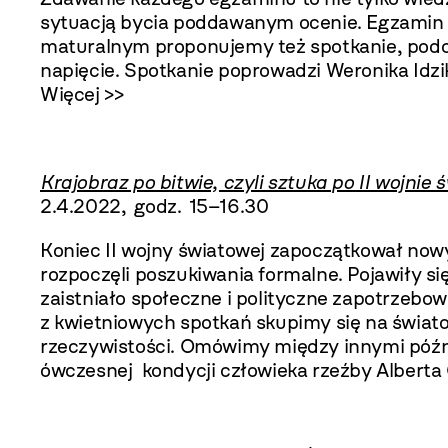
sytuacją bycia poddawanym ocenie. Egzamin to
maturalnym proponujemy też spotkanie, pod
napięcie. Spotkanie poprowadzi Weronika Idzik
Więcej >>
Krajobraz po bitwie, czyli sztuka po II wojnie 
2.4.2022, godz. 15–16.30
Koniec II wojny światowej zapoczątkował nowy r
rozpoczęli poszukiwania formalne. Pojawiły s
zaistniało społeczne i polityczne zapotrzebo
z kwietniowych spotkań skupimy się na świato
rzeczywistości. Omówimy między innymi późne
ówczesnej kondycji człowieka rzeźby Alberta