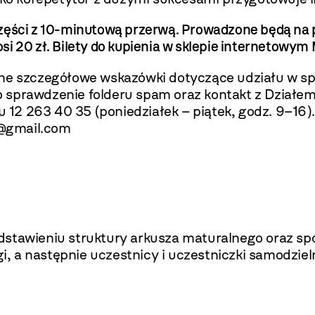
zęści z 10-minutową przerwą. Prowadzone będą na 
si 20 zł. Bilety do kupienia w sklepie internetow
ne szczegółowe wskazówki dotyczące udziału w spot
o sprawdzenie folderu spam oraz kontakt z Dzia
u
12 263 40 35
(
poniedziałek –
piątek
, godz. 9–16).
@gmail.com
edstawieniu struktury arkusza maturalnego oraz s
 a następnie uczestnicy i uczestniczki samodziel