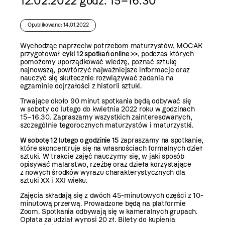
12.02.2022 godz. 15–16.30
Opublikowano: 14.01.2022
Wychodząc naprzeciw potrzebom maturzystów, MOCAK
przygotował
cykl 12 spotkań online >>
, podczas których
pomożemy uporządkować wiedzę, poznać sztukę
najnowszą, powtórzyć najważniejsze informacje oraz
nauczyć się skutecznie rozwiązywać zadania na
egzaminie dojrzałości z historii sztuki.
Trwające około 90 minut spotkania będą odbywać się
w soboty od lutego do kwietnia 2022 roku w godzinach
15–16.30. Zapraszamy wszystkich zainteresowanych,
szczególnie tegorocznych maturzystów i maturzystki.
W sobotę 12 lutego o godzinie 15
zapraszamy na spotkanie,
które skoncentruje się na własnościach formalnych dzieł
sztuki. W trakcie zajęć nauczymy się, w jaki sposób
opisywać malarstwo, rzeźbę oraz dzieła korzystające
z nowych środków wyrazu charakterystycznych dla
sztuki XX i XXI wieku.
Zajęcia składają się z dwóch 45-minutowych części z 10-
minutową przerwą. Prowadzone będą na platformie
Zoom. Spotkania odbywają się w kameralnych grupach.
Opłata za udział wynosi 20 zł. Bilety do kupienia