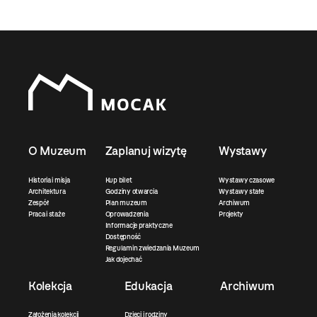
O Muzeum
Zaplanuj wizytę
Wystawy
Historia i misja
Kup bilet
Wystawy czasowe
Architektura
Godziny otwarcia
Wystawy stałe
Zespół
Plan muzeum
Archiwum
Praca i staże
Oprowadzenia
Projekty
Informacje praktyczne
Dostępność
Regulamin zwiedzania Muzeum
Jak dojechać
Kolekcja
Edukacja
Archiwum
Założenia kolekcji
Dzieci i rodziny