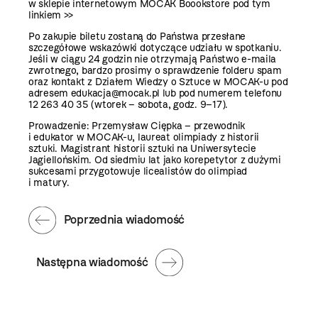
w sklepie internetowym MOCAK Boookstore
pod tym
linkiem >>
Po zakupie biletu zostaną do Państwa przesłane
szczegółowe wskazówki dotyczące udziału w spotkaniu.
Jeśli w ciągu 24 godzin nie otrzymają Państwo e-maila
zwrotnego, bardzo prosimy o sprawdzenie folderu spam
oraz kontakt z Działem Wiedzy o Sztuce w MOCAK-u pod
adresem edukacja@mocak.pl lub pod numerem telefonu
12 263 40 35 (wtorek – sobota, godz. 9–17).
Prowadzenie: Przemysław Ciępka – przewodnik
i edukator w MOCAK-u, laureat olimpiady z historii
sztuki. Magistrant historii sztuki na Uniwersytecie
Jagiellońskim. Od siedmiu lat jako korepetytor z dużymi
sukcesami przygotowuje licealistów do olimpiad
i matury.
Poprzednia wiadomość
Następna wiadomość