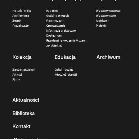
Historia i misja
Kup bilet
Wystawy czasowe
Architektura
Godziny otwarcia
Wystawy stałe
Zespół
Plan muzeum
Archiwum
Praca i staże
Oprowadzenia
Projekty
Informacje praktyczne
Dostępność
Regulamin zwiedzania Muzeum
Jak dojechać
Kolekcja
Edukacja
Archiwum
Założenia kolekcji
Dzieci i rodziny
Artyści
Młodzież i dorośli
Filmy
Aktualności
Biblioteka
Kontakt