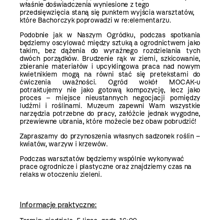
właśnie doświadczenia wyniesione z tego
przedsięwzięcia staną się punktem wyjścia warsztatów,
które Bachorczyk poprowadzi w re:elementarzu.
Podobnie jak w Naszym Ogródku, podczas spotkania
będziemy oscylować między sztuką a ogrodnictwem jako
takim, bez dążenia do wyraźnego rozdzielania tych
dwóch porządków. Brudzenie rąk w ziemi, szkicowanie,
zbieranie materiałów i upcyklingowa praca nad nowym
kwietnikiem mogą na równi stać się pretekstami do
ćwiczenia uważności. Ogród wokół MOCAK-u
potraktujemy nie jako gotową kompozycję, lecz jako
proces – miejsce nieustannych negocjacji pomiędzy
ludźmi i roślinami. Muzeum zapewni Wam wszystkie
narzędzia potrzebne do pracy, załóżcie jednak wygodne,
przewiewne ubrania, które możecie bez obaw pobrudzić!
Zapraszamy do przynoszenia własnych sadzonek roślin
–
kwiatów, warzyw i krzewów.
Podczas warsztatów będziemy wspólnie wykonywać
prace ogrodnicze i plastyczne oraz znajdziemy czas na
relaks w otoczeniu zieleni.
Informacje praktyczne: