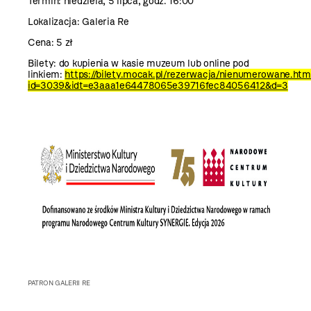
Termin: niedziela, 5 lipca, godz. 16:00
Lokalizacja: Galeria Re
Cena: 5 zł
Bilety: do kupienia w kasie muzeum lub online pod
linkiem:
https://bilety.mocak.pl/rezerwacja/nienumerowane.htm
id=3039&idt=e3aaa1e64478065e39716fec84056412&d=3
PATRON GALERII RE