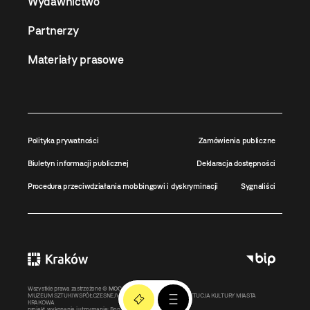
Wydawnictwo
Partnerzy
Materiały prasowe
Polityka prywatności
Zamówienia publiczne
Biuletyn informacji publicznej
Deklaracja dostępności
Procedura przeciwdziałania mobbingowi i dyskryminacji
Sygnaliści
Wszystkie prawa zastrzeżone ©
MOCAK
2011-2026
MUZEUM SZTUKI WSPÓŁCZESNEJ W KRAKOWIE MOCAK – INSTYTUCJA KULTURY MIASTA
KRAKOWA
projekt, wykonanie i utrzymanie:
Bonjour.pl