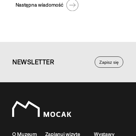
Następna wiadomość
NEWS
LETTER
Zapisz się
O Muzeum
Zaplanuj wizytę
Wystawy