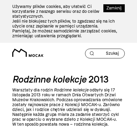
Przejdź
Używamy plików cookies, aby ułatwić Ci
Do
Zamknij
korzystanie z naszego serwisu oraz do celów
Treści
statystycznych.
Jeśli nie blokujesz tych plików, to zgadzasz się na ich
użycie oraz zapisanie w pamięci urządzenia.
Pamiętaj, że możesz samodzielnie zarządzać cookies,
zmieniając ustawienia przeglądarki.
Rodzinne kolekcje
2013
Warsztaty dla rodzin
Rodzinne kolekcje
odbyły się 17
listopada 2013 roku w ramach Dnia Otwartych Drzwi
Muzeów Krakowskich. Podczas oprowadzania omówione
zostały najnowsze prace z Kolekcji MOCAK-u. Zarówno
dzieci, jak i rodzice chętnie udzielali się w dyskusji.
Następnie każda grupa miała za zadanie stworzyć cykl
prac w oparciu o wybrane dzieło z Kolekcji MOCAK-u.
W ten sposób powstała nowa – rodzinna kolekcja.