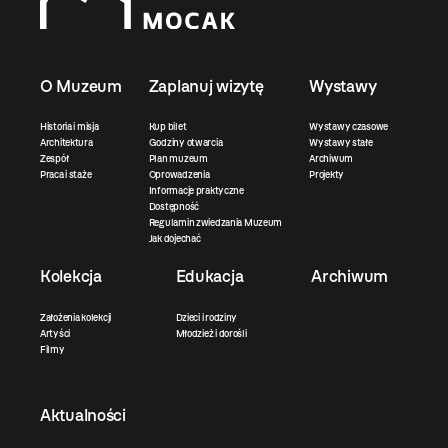
O Muzeum
Zaplanuj wizytę
Wystawy
Historia i misja
Kup bilet
Wystawy czasowe
Architektura
Godziny otwarcia
Wystawy stałe
Zespół
Plan muzeum
Archiwum
Praca i staże
Oprowadzenia
Projekty
Informacje praktyczne
Dostępność
Regulamin zwiedzania Muzeum
Jak dojechać
Kolekcja
Edukacja
Archiwum
Założenia kolekcji
Dzieci i rodziny
Artyści
Młodzież i dorośli
Filmy
Aktualności