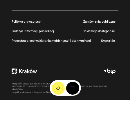
Polityka prywatności
Zamówienia publiczne
Biuletyn informacji publicznej
Deklaracja dostępności
Procedura przeciwdziałania mobbingowi i dyskryminacji
Sygnaliści
Wszystkie prawa zastrzeżone ©
MOCAK
2011-2026
MUZEUM SZTUKI WSPÓŁCZESNEJ W KRAKOWIE MOCAK – INSTYTUCJA KULTURY MIASTA
KRAKOWA
projekt, wykonanie i utrzymanie:
Bonjour.pl