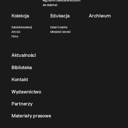
Regulamin zwiedzania Muzeum
Jak dojechać
Kolekcja
Edukacja
Archiwum
Założenia kolekcji
Dzieci i rodziny
Artyści
Młodzież i dorośli
Filmy
Aktualności
Biblioteka
Kontakt
Wydawnictwo
Partnerzy
Materiały prasowe