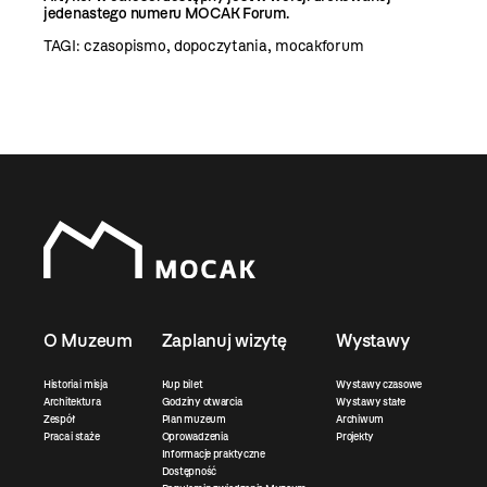
jedenastego numeru MOCAK Forum.
TAGI:
czasopismo
,
dopoczytania
,
mocakforum
O Muzeum
Zaplanuj wizytę
Wystawy
Historia i misja
Kup bilet
Wystawy czasowe
Architektura
Godziny otwarcia
Wystawy stałe
Zespół
Plan muzeum
Archiwum
Praca i staże
Oprowadzenia
Projekty
Informacje praktyczne
Dostępność