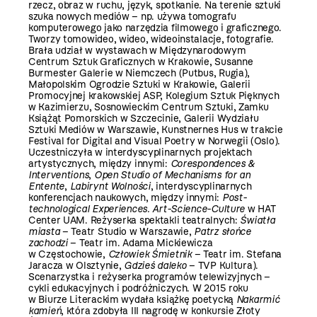
rzecz, obraz w ruchu, język, spotkanie. Na terenie sztuki
szuka nowych mediów – np. używa tomografu
komputerowego jako narzędzia filmowego i graficznego.
Tworzy tomowideo, wideo, wideoinstalacje, fotografie.
Brała udział w wystawach w Międzynarodowym
Centrum Sztuk Graficznych w Krakowie, Susanne
Burmester Galerie w Niemczech (Putbus, Rugia),
Małopolskim Ogrodzie Sztuki w Krakowie, Galerii
Promocyjnej krakowskiej ASP, Kolegium Sztuk Pięknych
w Kazimierzu, Sosnowieckim Centrum Sztuki, Zamku
Książąt Pomorskich w Szczecinie, Galerii Wydziału
Sztuki Mediów w Warszawie, Kunstnernes Hus w trakcie
Festival for Digital and Visual Poetry w Norwegii (Oslo).
Uczestniczyła w interdyscyplinarnych projektach
artystycznych, między innymi:
Corespondences &
Interventions
,
Open Studio of Mechanisms for an
Entente
,
Labirynt Wolności
, interdyscyplinarnych
konferencjach naukowych, między innymi:
Post-
technological Experiences. Art-Science-Culture
w HAT
Center UAM. Reżyserka spektakli teatralnych:
Światła
miasta
– Teatr Studio w Warszawie,
Patrz słońce
zachodzi
– Teatr im. Adama Mickiewicza
w Częstochowie,
Człowiek Śmietnik
– Teatr im. Stefana
Jaracza w Olsztynie,
Gdzieś daleko
– TVP Kultura).
Scenarzystka i reżyserka programów telewizyjnych –
cykli edukacyjnych i podróżniczych. W 2015 roku
w Biurze Literackim wydała książkę poetycką
Nakarmić
kamień
, która zdobyła III nagrodę w konkursie Złoty