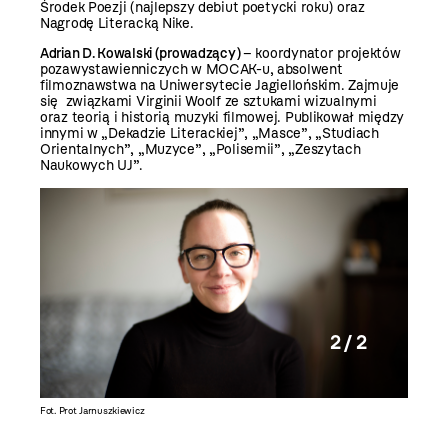
Środek Poezji (najlepszy debiut poetycki roku) oraz
Nagrodę Literacką Nike.
Adrian D. Kowalski (prowadzący)
– koordynator projektów
pozawystawienniczych w MOCAK-u, absolwent
filmoznawstwa na Uniwersytecie Jagiellońskim. Zajmuje
się związkami Virginii Woolf ze sztukami wizualnymi
oraz teorią i historią muzyki filmowej. Publikował między
innymi w „Dekadzie Literackiej”, „Masce”, „Studiach
Orientalnych”, „Muzyce”, „Polisemii”, „Zeszytach
Naukowych UJ”.
2 / 2
Fot. Prot Jarnuszkiewicz