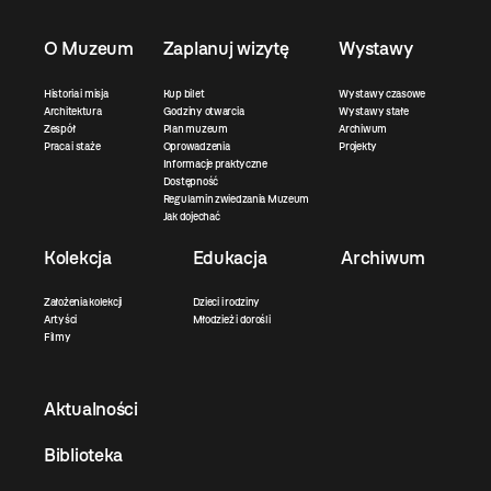
O Muzeum
Zaplanuj wizytę
Wystawy
Historia i misja
Kup bilet
Wystawy czasowe
Architektura
Godziny otwarcia
Wystawy stałe
Zespół
Plan muzeum
Archiwum
Praca i staże
Oprowadzenia
Projekty
Informacje praktyczne
Dostępność
Regulamin zwiedzania Muzeum
Jak dojechać
Kolekcja
Edukacja
Archiwum
Założenia kolekcji
Dzieci i rodziny
Artyści
Młodzież i dorośli
Filmy
Aktualności
Biblioteka