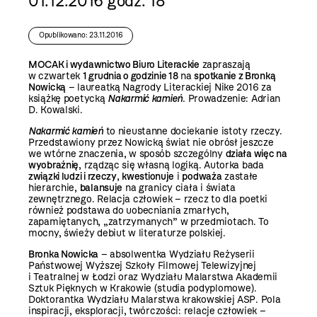
01.12.2016 godz. 18
Opublikowano: 23.11.2016
MOCAK i wydawnictwo Biuro Literackie
zapraszają
w czwartek
1 grudnia o godzinie 18
na
spotkanie z Bronką
Nowicką
– laureatką Nagrody Literackiej Nike 2016 za
książkę poetycką
Nakarmić kamień
.
Prowadzenie: Adrian
D. Kowalski.
Nakarmić kamień
to nieustanne dociekanie istoty rzeczy.
Przedstawiony przez Nowicką świat nie obrósł jeszcze
we wtórne znaczenia, w sposób szczególny
działa więc na
wyobraźnię
, rządząc się własną logiką. Autorka bada
związki ludzi i rzeczy
,
kwestionuje
i
podważa
zastałe
hierarchie,
balansuje
na granicy ciała i świata
zewnętrznego. Relacja człowiek – rzecz to dla poetki
również podstawa do uobecniania zmarłych,
zapamiętanych, „zatrzymanych” w przedmiotach. To
mocny, świeży debiut w literaturze polskiej.
Bronka Nowicka
– absolwentka Wydziału Reżyserii
Państwowej Wyższej Szkoły Filmowej Telewizyjnej
i Teatralnej w Łodzi oraz Wydziału Malarstwa Akademii
Sztuk Pięknych w Krakowie (studia podyplomowe).
Doktorantka Wydziału Malarstwa krakowskiej ASP. Pola
inspiracji, eksploracji, twórczości: relacje człowiek –