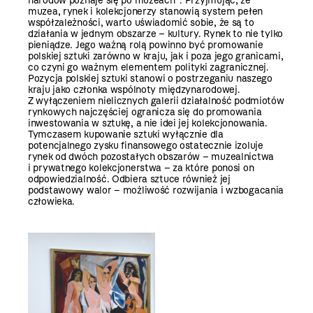
narodów poznaje się po muzeach”. Przyjmując, że
muzea, rynek i kolekcjonerzy stanowią system pełen
współzależności, warto uświadomić sobie, że są to
działania w jednym obszarze – kultury. Rynek to nie tylko
pieniądze. Jego ważną rolą powinno być promowanie
polskiej sztuki zarówno w kraju, jak i poza jego granicami,
co czyni go ważnym elementem polityki zagranicznej.
Pozycja polskiej sztuki stanowi o postrzeganiu naszego
kraju jako członka wspólnoty międzynarodowej.
Z wyłączeniem nielicznych galerii działalność podmiotów
rynkowych najczęściej ogranicza się do promowania
inwestowania w sztukę, a nie idei jej kolekcjonowania.
Tymczasem kupowanie sztuki wyłącznie dla
potencjalnego zysku finansowego ostatecznie izoluje
rynek od dwóch pozostałych obszarów – muzealnictwa
i prywatnego kolekcjonerstwa – za które ponosi on
odpowiedzialność. Odbiera sztuce również jej
podstawowy walor – możliwość rozwijania i wzbogacania
człowieka.