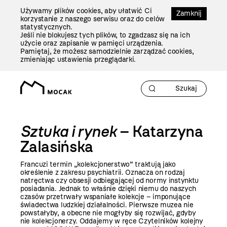
Przejdź
Używamy plików cookies, aby ułatwić Ci
Do
Zamknij
korzystanie z naszego serwisu oraz do celów
Treści
statystycznych.
Jeśli nie blokujesz tych plików, to zgadzasz się na ich
użycie oraz zapisanie w pamięci urządzenia.
Pamiętaj, że możesz samodzielnie zarządzać cookies,
zmieniając ustawienia przeglądarki.
Sztuka i rynek
– Katarzyna
Zalasińska
Francuzi termin „kolekcjonerstwo” traktują jako
określenie z zakresu psychiatrii. Oznacza on rodzaj
natręctwa czy obsesji odbiegającej od normy instynktu
posiadania. Jednak to właśnie dzięki niemu do naszych
czasów przetrwały wspaniałe kolekcje – imponujące
świadectwa ludzkiej działalności. Pierwsze muzea nie
powstałyby, a obecne nie mogłyby się rozwijać, gdyby
nie kolekcjonerzy. Oddajemy w ręce Czytelników kolejny