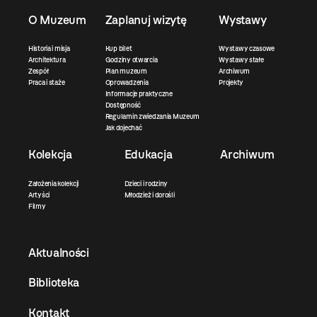
O Muzeum
Zaplanuj wizytę
Wystawy
Historia i misja
Kup bilet
Wystawy czasowe
Architektura
Godziny otwarcia
Wystawy stałe
Zespół
Plan muzeum
Archiwum
Praca i staże
Oprowadzenia
Projekty
Informacje praktyczne
Dostępność
Regulamin zwiedzania Muzeum
Jak dojechać
Kolekcja
Edukacja
Archiwum
Założenia kolekcji
Dzieci i rodziny
Artyści
Młodzież i dorośli
Filmy
Aktualności
Biblioteka
Kontakt