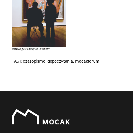
Podziwiając Picassa
, fot. David Key
TAGI:
czasopismo
,
dopoczytania
,
mocakforum