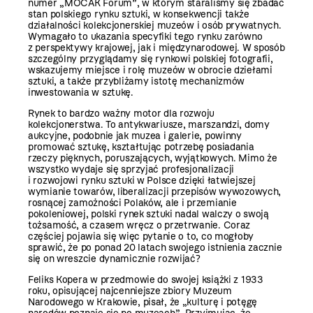
numer „MOCAK Forum”, w którym staraliśmy się zbadać
stan polskiego rynku sztuki, w konsekwencji także
działalności kolekcjonerskiej muzeów i osób prywatnych.
Wymagało to ukazania specyfiki tego rynku zarówno
z perspektywy krajowej, jak i międzynarodowej. W sposób
szczególny przyglądamy się rynkowi polskiej fotografii,
wskazujemy miejsce i rolę muzeów w obrocie dziełami
sztuki, a także przybliżamy istotę mechanizmów
inwestowania w sztukę.
Rynek to bardzo ważny motor dla rozwoju
kolekcjonerstwa. To antykwariusze, marszandzi, domy
aukcyjne, podobnie jak muzea i galerie, powinny
promować sztukę, kształtując potrzebę posiadania
rzeczy pięknych, poruszających, wyjątkowych. Mimo że
wszystko wydaje się sprzyjać profesjonalizacji
i rozwojowi rynku sztuki w Polsce dzięki łatwiejszej
wymianie towarów, liberalizacji przepisów wywozowych,
rosnącej zamożności Polaków, ale i przemianie
pokoleniowej, polski rynek sztuki nadal walczy o swoją
tożsamość, a czasem wręcz o przetrwanie. Coraz
częściej pojawia się więc pytanie o to, co mogłoby
sprawić, że po ponad 20 latach swojego istnienia zacznie
się on wreszcie dynamicznie rozwijać?
Feliks Kopera w przedmowie do swojej książki z 1933
roku, opisującej najcenniejsze zbiory Muzeum
Narodowego w Krakowie, pisał, że „kulturę i potęgę