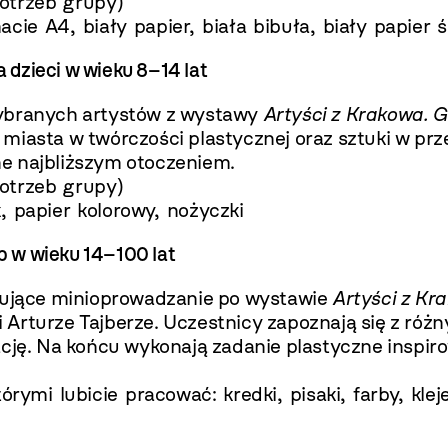
otrzeb grupy)
ie A4, biały papier, biała bibuła, biały papier ś
a dzieci w wieku 8–14 lat
wybranych artystów z wystawy
Artyści z Krakowa. 
miasta w twórczości plastycznej oraz sztuki w prze
e najbliższym otoczeniem.
otrzeb grupy)
 papier kolorowy, nożyczki
b w wieku 14–100 lat
jmujące minioprowadzanie po wystawie
Artyści z K
Arturze Tajberze. Uczestnicy zapoznają się z różn
ację. Na końcu wykonają zadanie plastyczne inspi
rymi lubicie pracować: kredki, pisaki, farby, kleje