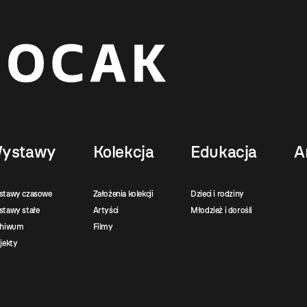
ystawy
Kolekcja
Edukacja
A
stawy czasowe
Założenia kolekcji
Dzieci i rodziny
tawy stałe
Artyści
Młodzież i dorośli
chiwum
Filmy
jekty