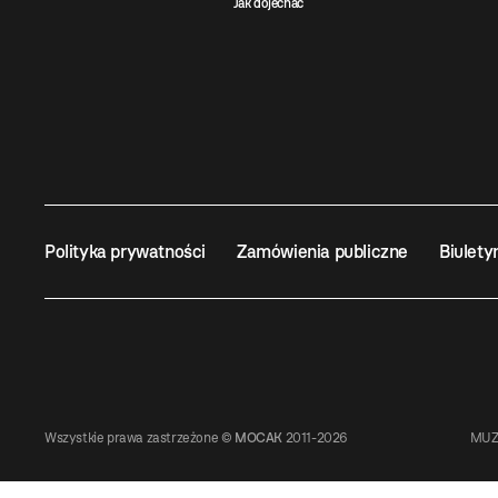
Jak dojechać
Polityka prywatności
Zamówienia publiczne
Biulety
Wszystkie prawa zastrzeżone ©
MOCAK
2011-2026
MUZ