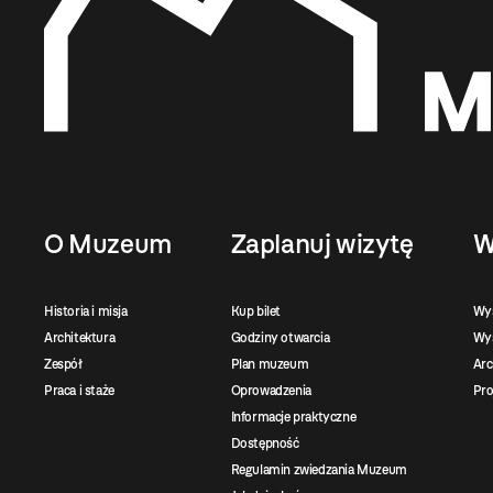
O Muzeum
Zaplanuj wizytę
W
Historia i misja
Kup bilet
Wy
Architektura
Godziny otwarcia
Wys
Zespół
Plan muzeum
Ar
Praca i staże
Oprowadzenia
Pro
Informacje praktyczne
Dostępność
Regulamin zwiedzania Muzeum