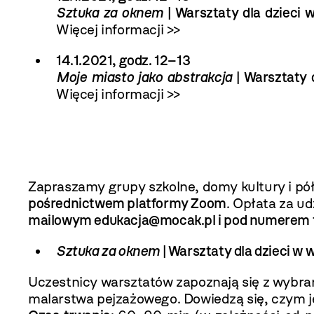
Sztuka za oknem
| Warsztaty dla dzieci 
Więcej informacji >>
14.1.2021, godz. 12–13
Moje miasto jako abstrakcja
| Warsztaty 
Więcej informacji >>
Zapraszamy grupy szkolne, domy kultury i półk
pośrednictwem platformy Zoom
. Opłata za ud
mailowym
edukacja@mocak.pl
i pod numerem 
Sztuka za oknem
| Warsztaty dla dzieci w 
Uczestnicy warsztatów zapoznają się z wybr
malarstwa pejzażowego. Dowiedzą się, czym je