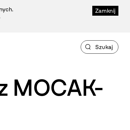
nych.
Zamknij
.
e z MOCAK-