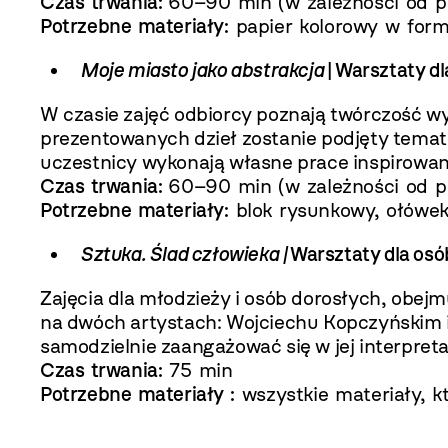
Czas trwania:
60–90 min (w zależności od p
Potrzebne materiały:
papier kolorowy w formac
Moje miasto jako abstrakcja
| Warsztaty dl
W czasie zajęć odbiorcy poznają twórczość 
prezentowanych dzieł zostanie podjęty temat 
uczestnicy wykonają własne prace inspirowan
Czas trwania:
60–90 min (w zależności od p
Potrzebne materiały:
blok rysunkowy, ołówek,
Sztuka. Ślad człowieka
|
Warsztaty dla osó
Zajęcia dla młodzieży i osób dorosłych, obe
na dwóch artystach: Wojciechu Kopczyńskim i 
samodzielnie zaangażować się w jej interpret
Czas trwania:
75 min
Potrzebne materiały :
wszystkie materiały, któ