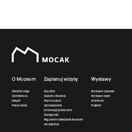
O Muzeum
Zaplanuj wizytę
Wystawy
Historia i misja
Kup bilet
Wystawy czasowe
Architektura
Godziny otwarcia
Wystawy stałe
Zespół
Plan muzeum
Archiwum
Praca i staże
Oprowadzenia
Projekty
Informacje praktyczne
Dostępność
Regulamin zwiedzania Muzeum
Jak dojechać