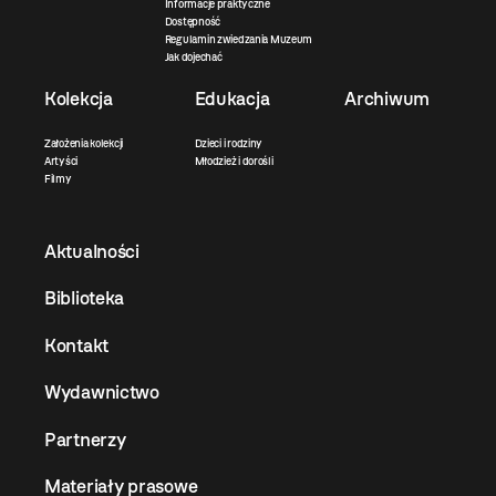
Informacje praktyczne
Dostępność
Regulamin zwiedzania Muzeum
Jak dojechać
Kolekcja
Edukacja
Archiwum
Założenia kolekcji
Dzieci i rodziny
Artyści
Młodzież i dorośli
Filmy
Aktualności
Biblioteka
Kontakt
Wydawnictwo
Partnerzy
Materiały prasowe