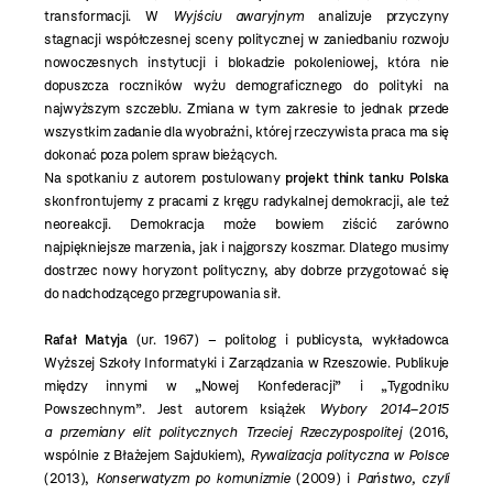
transformacji. W
Wyjściu awaryjnym
analizuje przyczyny
stagnacji współczesnej sceny politycznej w zaniedbaniu rozwoju
nowoczesnych instytucji i blokadzie pokoleniowej, która nie
dopuszcza roczników wyżu demograficznego do polityki na
najwyższym szczeblu. Zmiana w tym zakresie to jednak przede
wszystkim zadanie dla wyobraźni, której rzeczywista praca ma się
dokonać poza polem spraw bieżących.
Na spotkaniu z autorem postulowany
projekt think tanku Polska
skonfrontujemy z pracami z kręgu radykalnej demokracji, ale też
neoreakcji. Demokracja może bowiem ziścić zarówno
najpiękniejsze marzenia, jak i najgorszy koszmar. Dlatego musimy
dostrzec nowy horyzont
polityczny, aby dobrze przygotować się
do nadchodzącego przegrupowania sił.
Rafał Matyja
(ur. 1967) – politolog i publicysta, wykładowca
Wyższej Szkoły Informatyki i Zarządzania w Rzeszowie. Publikuje
między innymi w „Nowej Konfederacji” i „Tygodniku
Powszechnym”. Jest autorem książek
Wybory 2014–2015
a przemiany elit politycznych Trzeciej Rzeczypospolitej
(2016,
wspólnie z Błażejem Sajdukiem),
Rywalizacja polityczna w Polsce
(2013),
Konserwatyzm po komunizmie
(2009) i
Państwo, czyli