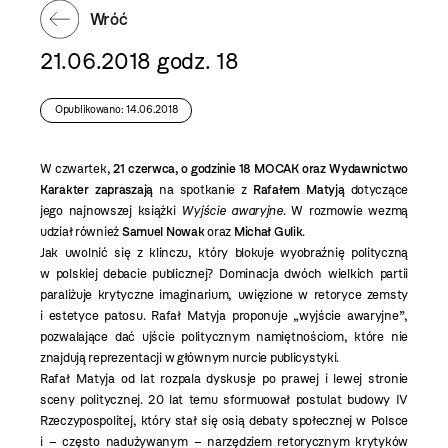
Wróć
21.06.2018 godz. 18
Opublikowano: 14.06.2018
W czwartek,
21 czerwca, o godzinie 18 MOCAK oraz Wydawnictwo
Karakter zapraszają
na spotkanie z
Rafałem Matyją
dotyczące
jego najnowszej książki
Wyjście awaryjne
. W rozmowie wezmą
udział również
Samuel Nowak
oraz
Michał Gulik
.
Jak uwolnić się z klinczu, który blokuje wyobraźnię polityczną
w polskiej debacie publicznej? Dominacja dwóch wielkich partii
paraliżuje krytyczne imaginarium, uwięzione w retoryce zemsty
i estetyce patosu. Rafał Matyja proponuje „wyjście awaryjne”,
pozwalające dać ujście politycznym namiętnościom, które nie
znajdują reprezentacji w głównym nurcie publicystyki.
Rafał Matyja od lat rozpala dyskusje po prawej i lewej stronie
sceny politycznej. 20 lat temu sformuował postulat budowy IV
Rzeczypospolitej, który stał się osią debaty społecznej w Polsce
i – często nadużywanym – narzędziem retorycznym krytyków