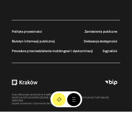
Polityka prywatności
Zamówienia publiczne
Biuletyn informacji publicznej
Deklaracja dostępności
Procedura przeciwdziałania mobbingowi i dyskryminacji
Sygnaliści
Wszystkie prawa zastrzeżone ©
MOCAK
2011-2026
MUZEUM SZTUKI WSPÓŁCZESNEJ W KRAKOWIE MOCAK – INSTYTUCJA KULTURY MIASTA
KRAKOWA
projekt, wykonanie i utrzymanie:
Bonjour.pl