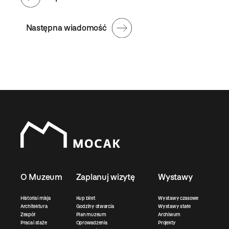
Następna wiadomość
O Muzeum
Zaplanuj wizytę
Wystawy
Historia i misja
Kup bilet
Wystawy czasowe
Architektura
Godziny otwarcia
Wystawy stałe
Zespół
Plan muzeum
Archiwum
Praca i staże
Oprowadzenia
Projekty