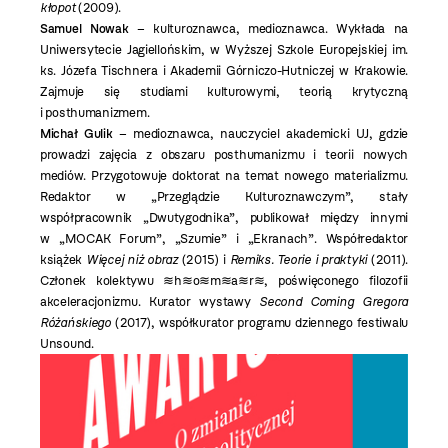
kłopot
(2009).
Samuel Nowak
– kulturoznawca, medioznawca. Wykłada na
Uniwersytecie Jagiellońskim, w Wyższej Szkole Europejskiej im.
ks. Józefa Tischnera i Akademii Górniczo-Hutniczej w Krakowie.
Zajmuje się studiami kulturowymi, teorią krytyczną
i posthumanizmem.
Michał Gulik
– medioznawca, nauczyciel akademicki UJ, gdzie
prowadzi zajęcia z obszaru posthumanizmu i teorii nowych
mediów. Przygotowuje doktorat na temat nowego materializmu.
Redaktor w „Przeglądzie Kulturoznawczym”, stały
współpracownik „Dwutygodnika”, publikował między innymi
w „MOCAK Forum”, „Szumie” i „Ekranach”. Współredaktor
książek
Więcej niż obraz
(2015) i
Remiks. Teorie i praktyki
(2011).
≋
≋
≋
≋
≋
≋
Członek kolektywu
h
o
m
a
r
, poświęconego filozofii
akceleracjonizmu. Kurator wystawy
Second Coming Gregora
Różańskiego
(2017), współkurator programu dziennego festiwalu
Unsound.