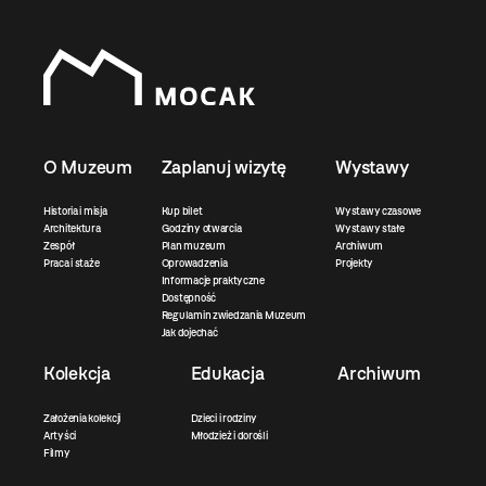
O Muzeum
Zaplanuj wizytę
Wystawy
Historia i misja
Kup bilet
Wystawy czasowe
Architektura
Godziny otwarcia
Wystawy stałe
Zespół
Plan muzeum
Archiwum
Praca i staże
Oprowadzenia
Projekty
Informacje praktyczne
Dostępność
Regulamin zwiedzania Muzeum
Jak dojechać
Kolekcja
Edukacja
Archiwum
Założenia kolekcji
Dzieci i rodziny
Artyści
Młodzież i dorośli
Filmy