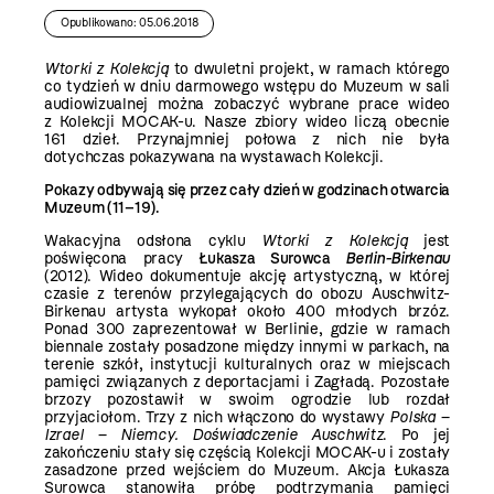
Opublikowano: 05.06.2018
Wtorki z Kolekcją
to dwuletni projekt, w ramach którego
co tydzień w dniu darmowego wstępu do Muzeum w sali
audiowizualnej można zobaczyć wybrane prace wideo
z Kolekcji MOCAK-u. Nasze zbiory wideo liczą obecnie
161 dzieł. Przynajmniej połowa z nich nie była
dotychczas pokazywana na wystawach Kolekcji.
Pokazy odbywają się przez cały dzień w godzinach otwarcia
Muzeum (11–19).
Wakacyjna odsłona cyklu
Wtorki z Kolekcją
jest
poświęcona pracy
Łukasza Surowca
Berlin-Birkenau
(2012). Wideo dokumentuje akcję artystyczną, w której
czasie z terenów przylegających do obozu Auschwitz-
Birkenau artysta wykopał około 400 młodych brzóz.
Ponad 300 zaprezentował w Berlinie, gdzie w ramach
biennale zostały posadzone między innymi w parkach, na
terenie szkół, instytucji kulturalnych oraz w miejscach
pamięci związanych z deportacjami i Zagładą. Pozostałe
brzozy pozostawił w swoim ogrodzie lub rozdał
przyjaciołom. Trzy z nich włączono do wystawy
Polska –
Izrael – Niemcy. Doświadczenie Auschwitz
. Po jej
zakończeniu stały się częścią Kolekcji MOCAK-u i zostały
zasadzone przed wejściem do Muzeum. Akcja Łukasza
Surowca stanowiła próbę podtrzymania pamięci