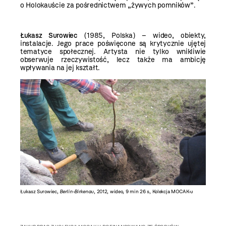
o Holokauście za pośrednictwem „żywych pomników”.
Łukasz Surowiec
(1985, Polska) – wideo, obiekty,
instalacje. Jego prace poświęcone są krytycznie ujętej
tematyce społecznej. Artysta nie tylko wnikliwie
obserwuje rzeczywistość, lecz także ma ambicję
wpływania na jej kształt.
Łukasz Surowiec,
Berlin-Birkenau
, 2012, wideo, 9 min 26 s, Kolekcja MOCAK-u