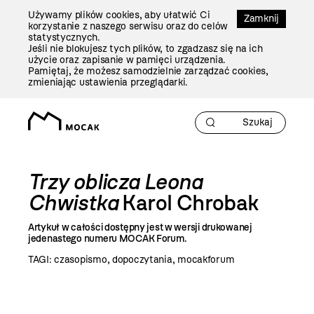
Przejdź
Używamy plików cookies, aby ułatwić Ci
Do
Zamknij
korzystanie z naszego serwisu oraz do celów
Treści
statystycznych.
Jeśli nie blokujesz tych plików, to zgadzasz się na ich
użycie oraz zapisanie w pamięci urządzenia.
Pamiętaj, że możesz samodzielnie zarządzać cookies,
zmieniając ustawienia przeglądarki.
Trzy oblicza Leona
Chwistka
Karol Chrobak
Artykuł w całości dostępny jest w wersji drukowanej
jedenastego numeru MOCAK Forum.
TAGI:
czasopismo
,
dopoczytania
,
mocakforum