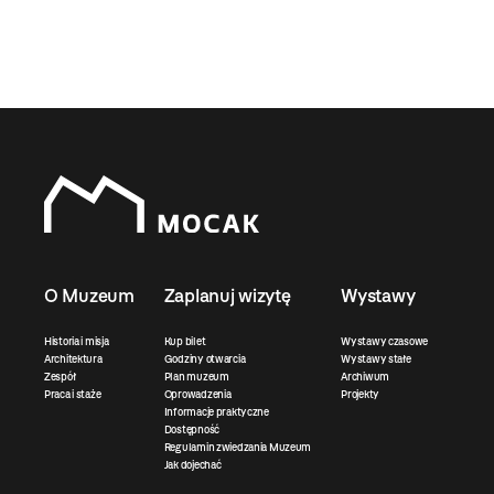
O Muzeum
Zaplanuj wizytę
Wystawy
Historia i misja
Kup bilet
Wystawy czasowe
Architektura
Godziny otwarcia
Wystawy stałe
Zespół
Plan muzeum
Archiwum
Praca i staże
Oprowadzenia
Projekty
Informacje praktyczne
Dostępność
Regulamin zwiedzania Muzeum
Jak dojechać