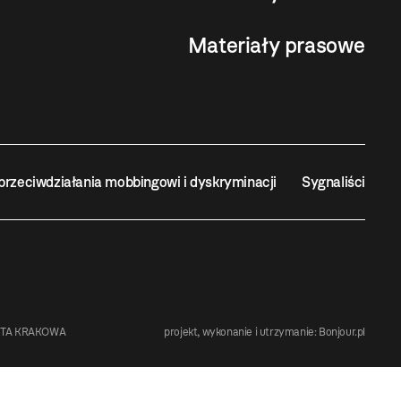
Materiały prasowe
przeciwdziałania mobbingowi i dyskryminacji
Sygnaliści
STA KRAKOWA
projekt, wykonanie i utrzymanie:
Bonjour.pl