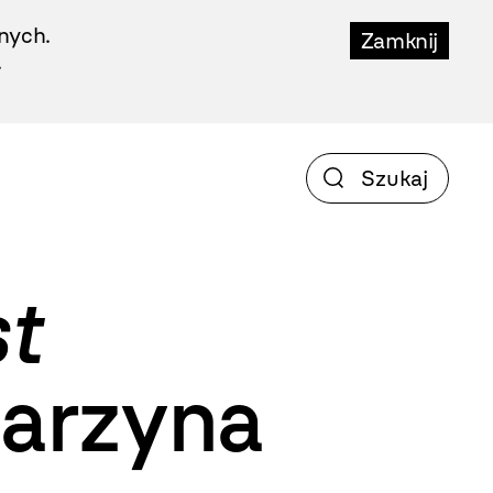
nych.
Zamknij
.
t
arzyna