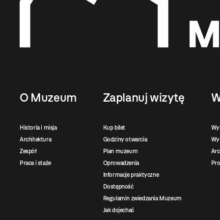
O Muzeum
Zaplanuj wizytę
W
Historia i misja
Kup bilet
Wy
Architektura
Godziny otwarcia
Wys
Zespół
Plan muzeum
Ar
Praca i staże
Oprowadzenia
Pro
Informacje praktyczne
Dostępność
Regulamin zwiedzania Muzeum
Jak dojechać