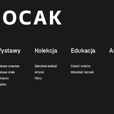
ystawy
Kolekcja
Edukacja
A
stawy czasowe
Założenia kolekcji
Dzieci i rodziny
tawy stałe
Artyści
Młodzież i dorośli
chiwum
Filmy
jekty