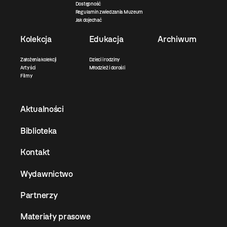
Dostępność
Regulamin zwiedzania Muzeum
Jak dojechać
Kolekcja
Edukacja
Archiwum
Założenia kolekcji
Dzieci i rodziny
Artyści
Młodzież i dorośli
Filmy
Aktualności
Biblioteka
Kontakt
Wydawnictwo
Partnerzy
Materiały prasowe