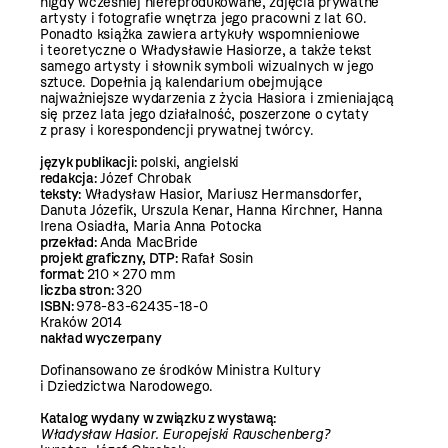
nigdy wcześniej niereprodukowane, zdjęcia prywatne
artysty i fotografie wnętrza jego pracowni z lat 60.
Ponadto książka zawiera artykuły wspomnieniowe
i teoretyczne o Władysławie Hasiorze, a także tekst
samego artysty i słownik symboli wizualnych w jego
sztuce. Dopełnia ją kalendarium obejmujące
najważniejsze wydarzenia z życia Hasiora i zmieniającą
się przez lata jego działalność, poszerzone o cytaty
z prasy i korespondencji prywatnej twórcy.
język publikacji:
polski, angielski
redakcja:
Józef Chrobak
teksty:
Władysław Hasior, Mariusz Hermansdorfer,
Danuta Józefik, Urszula Kenar, Hanna Kirchner, Hanna
Irena Osiadła, Maria Anna Potocka
przekład:
Anda MacBride
projekt graficzny, DTP:
Rafał Sosin
format:
210 × 270 mm
liczba stron:
320
ISBN:
978-83-62435-18-0
Kraków 2014
nakład wyczerpany
Dofinansowano ze środków Ministra Kultury
i Dziedzictwa Narodowego.
Katalog wydany w związku z wystawą:
Władysław Hasior. Europejski Rauschenberg?