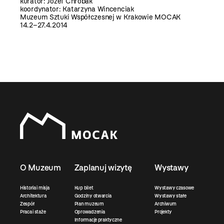
kurator: Józef Chrobak
koordynator: Katarzyna Wincenciak
Muzeum Sztuki Współczesnej w Krakowie MOCAK
14.2–27.4.2014
O Muzeum
Zaplanuj wizytę
Wystawy
Historia i misja
Kup bilet
Wystawy czasowe
Architektura
Godziny otwarcia
Wystawy stałe
Zespół
Plan muzeum
Archiwum
Praca i staże
Oprowadzenia
Projekty
Informacje praktyczne