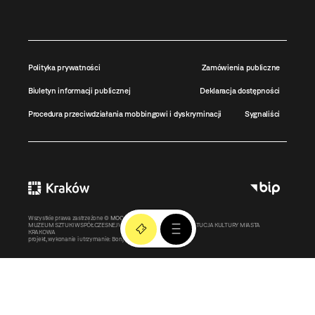
Polityka prywatności
Zamówienia publiczne
Biuletyn informacji publicznej
Deklaracja dostępności
Procedura przeciwdziałania mobbingowi i dyskryminacji
Sygnaliści
Wszystkie prawa zastrzeżone ©
MOCAK
2011-2026
MUZEUM SZTUKI WSPÓŁCZESNEJ W KRAKOWIE MOCAK – INSTYTUCJA KULTURY MIASTA
KRAKOWA
projekt, wykonanie i utrzymanie:
Bonjour.pl