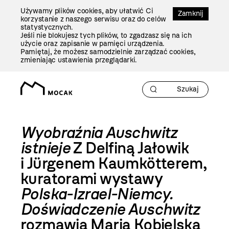
Przejdź
Używamy plików cookies, aby ułatwić Ci
Do
Zamknij
korzystanie z naszego serwisu oraz do celów
Treści
statystycznych.
Jeśli nie blokujesz tych plików, to zgadzasz się na ich
użycie oraz zapisanie w pamięci urządzenia.
Pamiętaj, że możesz samodzielnie zarządzać cookies,
zmieniając ustawienia przeglądarki.
Wyobraźnia Auschwitz
istnieje
Z Delfiną Jałowik
i Jürgenem Kaumkötterem,
kuratorami wystawy
Polska-Izrael-Niemcy.
Doświadczenie Auschwitz
rozmawia Maria Kobielska