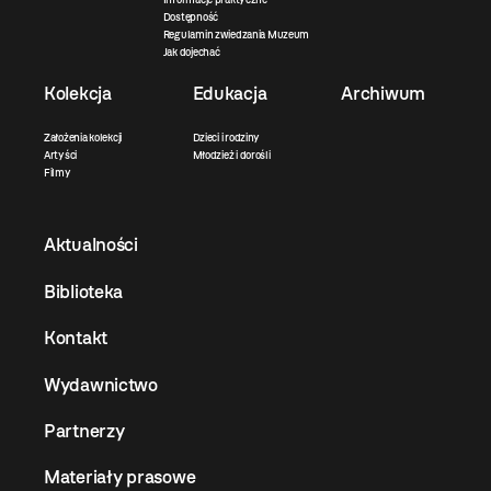
Dostępność
Regulamin zwiedzania Muzeum
Jak dojechać
Kolekcja
Edukacja
Archiwum
Założenia kolekcji
Dzieci i rodziny
Artyści
Młodzież i dorośli
Filmy
Aktualności
Biblioteka
Kontakt
Wydawnictwo
Partnerzy
Materiały prasowe