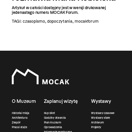
Artykuł w całości dostępny jest w wersji drukowanej
jedenastego numeru MOCAK Forum.
TAGI:
czasopismo
,
dopoczytania
,
mocakforum
O Muzeum
Zaplanuj wizytę
Wystawy
Historia i misja
Kup bilet
Wystawy czasowe
Architektura
Godziny otwarcia
Wystawy stałe
Zespół
Plan muzeum
Archiwum
Praca i staże
Oprowadzenia
Projekty
Informacje praktyczne