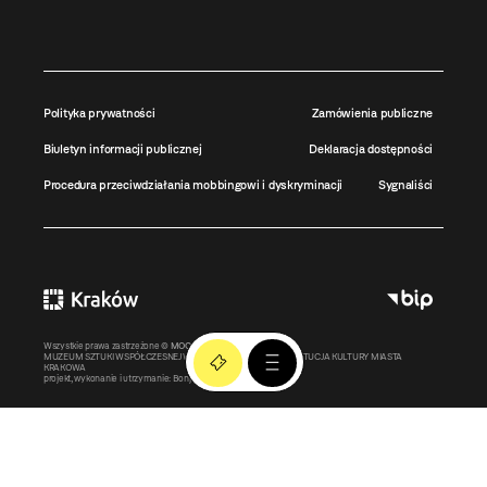
Polityka prywatności
Zamówienia publiczne
Biuletyn informacji publicznej
Deklaracja dostępności
Procedura przeciwdziałania mobbingowi i dyskryminacji
Sygnaliści
Wszystkie prawa zastrzeżone ©
MOCAK
2011-2026
MUZEUM SZTUKI WSPÓŁCZESNEJ W KRAKOWIE MOCAK – INSTYTUCJA KULTURY MIASTA
KRAKOWA
projekt, wykonanie i utrzymanie:
Bonjour.pl