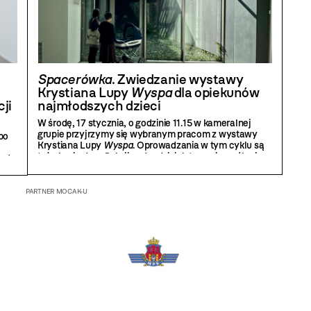
Spacerówka
. Zwiedzanie wystawy
Krystiana Lupy
Wyspa
dla opiekunów
ji
najmłodszych dzieci
W środę, 17 stycznia, o godzinie 11.15 w kameralnej
grupie przyjrzymy się wybranym pracom z wystawy
po
Krystiana Lupy
Wyspa
. Oprowadzania w tym cyklu są
też okazją do refleksji nad rodzicielstwem i wspólnej
e do
wymiany doświadczeń.
PARTNER MOCAK-U