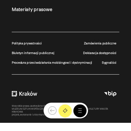
Materiały prasowe
Polityka prywatności
Zamówienia publiczne
Biuletyn informacji publicznej
Deklaracja dostępności
Procedura przeciwdziałania mobbingowi i dyskryminacji
Sygnaliści
Wszystkie prawa zastrzeżone ©
MOCAK
2011-2026
MUZEUM SZTUKI WSPÓŁCZESNEJ W KRAKOWIE MOCAK – INSTYTUCJA KULTURY MIASTA
KRAKOWA
projekt, wykonanie i utrzymanie:
Bonjour.pl