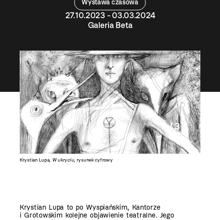
Wystawa czasowa
27.10.2023 - 03.03.2024
Galeria Beta
2 / 3
Krystian Lupa,
W ukryciu
, rysunek cyfrowy
Krystian
Krystian Lupa to po Wyspiańskim, Kantorze
i Grotowskim kolejne objawienie teatralne. Jego