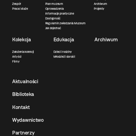
Zespół
Plan muzeum
Archiwum
Praca i staże
Oprowadzenia
Projekty
Informacje praktyczne
Dostępność
Regulamin zwiedzania Muzeum
Jak dojechać
Kolekcja
Edukacja
Archiwum
Założenia kolekcji
Dzieci i rodziny
Artyści
Młodzież i dorośli
Filmy
Aktualności
Biblioteka
Kontakt
Wydawnictwo
Partnerzy