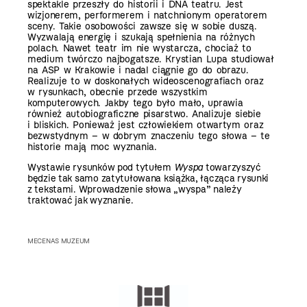
spektakle przeszły do historii i DNA teatru. Jest
wizjonerem, performerem i natchnionym operatorem
sceny. Takie osobowości zawsze się w sobie duszą.
Wyzwalają energię i szukają spełnienia na różnych
polach. Nawet teatr im nie wystarcza, chociaż to
medium twórczo najbogatsze. Krystian Lupa studiował
na ASP w Krakowie i nadal ciągnie go do obrazu.
Realizuje to w doskonałych wideoscenografiach oraz
w rysunkach, obecnie przede wszystkim
komputerowych. Jakby tego było mało, uprawia
również autobiograficzne pisarstwo. Analizuje siebie
i bliskich. Ponieważ jest człowiekiem otwartym oraz
bezwstydnym – w dobrym znaczeniu tego słowa – te
historie mają moc wyznania.
Wystawie rysunków pod tytułem
Wyspa
towarzyszyć
będzie tak samo zatytułowana książka, łącząca rysunki
z tekstami. Wprowadzenie słowa „wyspa” należy
traktować jak wyznanie.
MECENAS MUZEUM