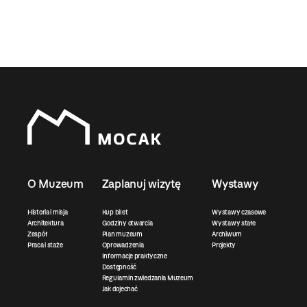
O Muzeum
Zaplanuj wizytę
Wystawy
Historia i misja
Kup bilet
Wystawy czasowe
Architektura
Godziny otwarcia
Wystawy stałe
Zespół
Plan muzeum
Archiwum
Praca i staże
Oprowadzenia
Projekty
Informacje praktyczne
Dostępność
Regulamin zwiedzania Muzeum
Jak dojechać