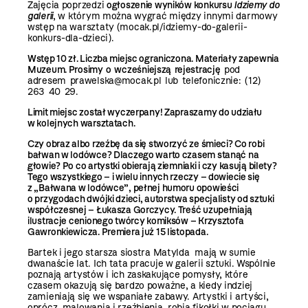
Zajęcia poprzedzi
ogłoszenie wyników konkursu
Idziemy do
galerii
, w którym można wygrać między innymi darmowy
wstęp na warsztaty (mocak.pl/idziemy-do-galerii-
konkurs-dla-dzieci).
Wstęp 10 zł. Liczba miejsc ograniczona. Materiały zapewnia
Muzeum.
Prosimy o wcześniejszą rejestrację
pod
adresem prawelska@mocak.pl lub telefonicznie: (12)
263 40 29.
Limit miejsc został wyczerpany! Zapraszamy do udziału
w kolejnych warsztatach.
Czy obraz albo rzeźbę da się stworzyć ze śmieci? Co robi
bałwan w lodówce? Dlaczego warto czasem stanąć na
głowie? Po co artystki obierają ziemniaki i czy kasują bilety?
Tego wszystkiego – i wielu innych rzeczy – dowiecie się
z „Bałwana w lodówce”, pełnej humoru opowieści
o przygodach dwójki dzieci, autorstwa specjalisty od sztuki
współczesnej – Łukasza Gorczycy. Treść uzupełniają
ilustracje cenionego twórcy komiksów – Krzysztofa
Gawronkiewicza. Premiera już 15 listopada.
Bartek i jego starsza siostra Matylda mają w sumie
dwanaście lat. Ich tata pracuje w galerii sztuki. Wspólnie
poznają artystów i ich zaskakujące pomysły, które
czasem okazują się bardzo poważne, a kiedy indziej
zamieniają się we wspaniałe zabawy. Artystki i artyści,
oprócz malowania i rzeźbienia, robią fikołki w pociągu,