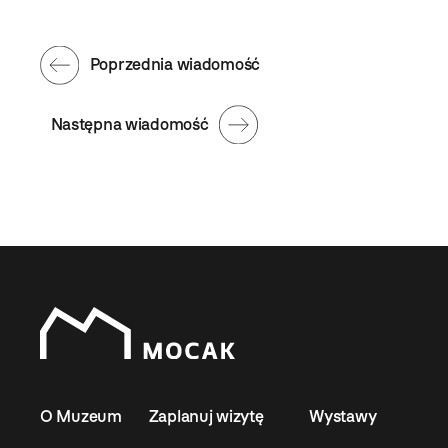
Poprzednia wiadomość
Następna wiadomość
O Muzeum
Zaplanuj wizytę
Wystawy