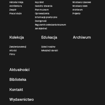
Historia i misja
Kup bilet
Wystawy czasowe
Architektura
Godziny otwarcia
Wystawy stałe
Zespół
Plan muzeum
Archiwum
Praca i staże
Oprowadzenia
Projekty
Informacje praktyczne
Dostępność
Regulamin zwiedzania Muzeum
Jak dojechać
Kolekcja
Edukacja
Archiwum
Założenia kolekcji
Dzieci i rodziny
Artyści
Młodzież i dorośli
Filmy
Aktualności
Biblioteka
Kontakt
Wydawnictwo