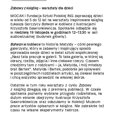
Zabawy z książką
– warsztaty dla dzieci
MOCAK i Fundacja Sztuki Polskiej ING zapraszają dzieci
w wieku od 5 do 12 lat na warsztaty inspirowane książką
Łukasza Gorczycy
Bałwan w lodówce
z ilustracjami
Krzysztofa Gawronkiewicza.
Spotkanie odbędzie się
w
niedzielę 19 listopada w godzinach 12–13.30
w sali
audiowizualnej (budynek główny).
Bałwan w lodówce
to historia Matyldy – córki pewnego
galerzysty, który w zabawny i inspirujący sposób
wprowadza swoje dzieci w świat sztuki współczesnej:
„Nasz tata pracuje w galerii. To taka galeria, w której są
obrazy, rzeźby, zdjęcia i inne ciekawe rzeczy. Czasem
chodzimy tam z rodzicami – ja, Matylda, i mój młodszy
brat Bartek”. Matylda i Bartek, podobnie jak opisywani
w poszczególnych rozdziałach artyści, są ciekawi świata
i chcą wszystko sprawdzić na własnej skórze.
Ostatnie w tym roku warsztaty z cyklu
Zabawy
z książką
zbiegają się z premierą publikacji.
W czasie
spotkania poznamy wybrane przygody rodzeństwa, na
dużym ekranie obejrzymy ilustracje Krzysztofa
Gawronkiewicza oraz odszukamy w Kolekcji Muzeum
prace artystów opisanych w książce. Nie zabraknie też
czasu na własne eksperymenty twórcze.