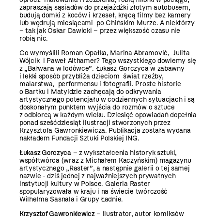
zapraszają sąsiadów do przejażdżki złotym autobusem,
budują domki z koców i krzeseł, kręcą filmy bez kamery
lub wędrują miesiącami po Chińskim Murze. A niektórzy
– tak jak Oskar Dawicki – przez większość czasu nie
robią nic.
Co wymyślili Roman Opałka, Marina Abramović, Julita
Wójcik i Paweł Althamer? Tego wszystkiego dowiemy się
z „Bałwana w lodówce”. Łukasz Gorczyca w zabawny
i lekki sposób przybliża dzieciom świat rzeźby,
malarstwa, performensu i fotografii. Proste historie
o Bartku i Matyldzie zachęcają do odkrywania
artystycznego potencjału w codziennych sytuacjach i są
doskonałym punktem wyjścia do rozmów o sztuce
z odbiorcą w każdym wieku. Dziesięć opowiadań dopełnia
ponad sześćdziesiąt ilustracji stworzonych przez
Krzysztofa Gawronkiewicza. Publikacja została wydana
nakładem Fundacji Sztuki Polskiej ING.
Łukasz Gorczyca
– z wykształcenia historyk sztuki,
współtwórca (wraz z Michałem Kaczyńskim) magazynu
artystycznego „Raster”, a następnie galerii o tej samej
nazwie - dziś jednej z najważniejszych prywatnych
instytucji kultury w Polsce. Galeria Raster
spopularyzowała w kraju i na świecie twórczość
Wilhelma Sasnala i Grupy Ładnie.
Krzysztof Gawronkiewicz
– ilustrator, autor komiksów