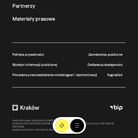
Partnerzy
Materiały prasowe
Polityka prywatności
Zamówienia publiczne
Biuletyn informacji publicznej
Deklaracja dostępności
Procedura przeciwdziałania mobbingowi i dyskryminacji
Sygnaliści
Wszystkie prawa zastrzeżone ©
MOCAK
2011-2026
MUZEUM SZTUKI WSPÓŁCZESNEJ W KRAKOWIE MOCAK – INSTYTUCJA KULTURY MIASTA
KRAKOWA
projekt, wykonanie i utrzymanie:
Bonjour.pl