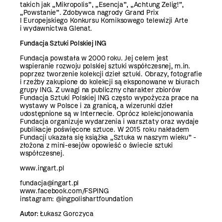
takich jak „Mikropolis”, „Esencja”, „Achtung Zelig!”,
„Powstanie”. Zdobywca nagrody Grand Prix
I Europejskiego Konkursu Komiksowego telewizji Arte
i wydawnictwa Glenat.
Fundacja Sztuki Polskiej ING
Fundacja powstała w 2000 roku. Jej celem jest
wspieranie rozwoju polskiej sztuki współczesnej, m.in.
poprzez tworzenie kolekcji dzieł sztuki. Obrazy, fotografie
i rzeźby zakupione do kolekcji są eksponowane w biurach
grupy ING. Z uwagi na publiczny charakter zbiorów
Fundacja Sztuki Polskiej ING często wypożycza prace na
wystawy w Polsce i za granicą, a wizerunki dzieł
udostępnione są w Internecie. Oprócz kolekcjonowania
Fundacja organizuje wydarzenia i warsztaty oraz wydaje
publikacje poświęcone sztuce. W 2015 roku nakładem
Fundacji ukazała się książka „Sztuka w naszym wieku” -
złożona z mini-esejów opowieść o świecie sztuki
współczesnej.
www.ingart.pl
fundacja@ingart.pl
www.facebook.com/FSPING
instagram: @ingpolishartfoundation
Autor:
Łukasz Gorczyca