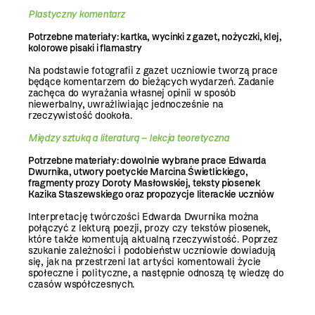
Plastyczny komentarz
Potrzebne materiały: kartka, wycinki z gazet, nożyczki, klej,
kolorowe pisaki i flamastry
Na podstawie fotografii z gazet uczniowie tworzą prace
będące komentarzem do bieżących wydarzeń. Zadanie
zachęca do wyrażania własnej opinii w sposób
niewerbalny, uwrażliwiając jednocześnie na
rzeczywistość dookoła.
Między sztuką a literaturą – lekcja teoretyczna
Potrzebne materiały: dowolnie wybrane prace Edwarda
Dwurnika, utwory poetyckie Marcina Świetlickiego,
fragmenty prozy Doroty Masłowskiej, teksty piosenek
Kazika Staszewskiego oraz propozycje literackie uczniów
Interpretację twórczości Edwarda Dwurnika można
połączyć z lekturą poezji, prozy czy tekstów piosenek,
które także komentują aktualną rzeczywistość. Poprzez
szukanie zależności i podobieństw uczniowie dowiadują
się, jak na przestrzeni lat artyści komentowali życie
społeczne i polityczne, a następnie odnoszą tę wiedzę do
czasów współczesnych.