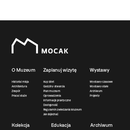
O Muzeum
Zaplanuj wizytę
Wystawy
Historia i misja
Kup bilet
Wystawy czasowe
Architektura
Godziny otwarcia
Wystawy stałe
Zespół
Plan muzeum
Archiwum
Praca i staże
Oprowadzenia
Projekty
Informacje praktyczne
Dostępność
Regulamin zwiedzania Muzeum
Jak dojechać
Kolekcja
Edukacja
Archiwum