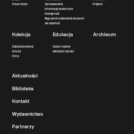
Praca i staże
Oprowadzenia
Projekty
Informacje praktyczne
Dostępność
Regulamin zwiedzania Muzeum
Jak dojechać
Kolekcja
Edukacja
Archiwum
Założenia kolekcji
Dzieci i rodziny
Artyści
Młodzież i dorośli
Filmy
Aktualności
Biblioteka
Kontakt
Wydawnictwo
Partnerzy