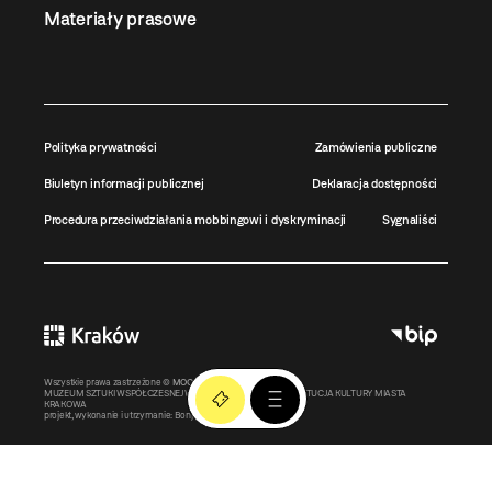
Materiały prasowe
Polityka prywatności
Zamówienia publiczne
Biuletyn informacji publicznej
Deklaracja dostępności
Procedura przeciwdziałania mobbingowi i dyskryminacji
Sygnaliści
Wszystkie prawa zastrzeżone ©
MOCAK
2011-2026
MUZEUM SZTUKI WSPÓŁCZESNEJ W KRAKOWIE MOCAK – INSTYTUCJA KULTURY MIASTA
KRAKOWA
projekt, wykonanie i utrzymanie:
Bonjour.pl