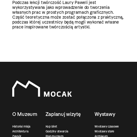
Podczas lekcji twórczość Laury Paweli jest
wykorzystywana jako wprowadzenie do tworzenia
własnych prac w prostych programach graficznych.
Część teoretyczna może zostać połączona z praktyczną,
podczas której uczestnicy będą mogli wykonać własne
prace inspirowane twórczością artystki.
O Muzeum
Zaplanuj wizytę
Wystawy
Historia i misja
Kup bilet
Wystawy czasowe
Architektura
Godziny otwarcia
Wystawy stałe
Zespół
Plan muzeum
Archiwum