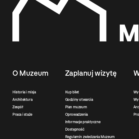
O Muzeum
Zaplanuj wizytę
W
Historia i misja
Kup bilet
Wy
Architektura
Godziny otwarcia
Wys
Zespół
Plan muzeum
Ar
Praca i staże
Oprowadzenia
Pro
Informacje praktyczne
Dostępność
Regulamin zwiedzania Muzeum