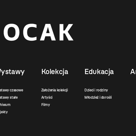
ystawy
Kolekcja
Edukacja
A
stawy czasowe
Założenia kolekcji
Dzieci i rodziny
tawy stałe
Artyści
Młodzież i dorośli
chiwum
Filmy
jekty