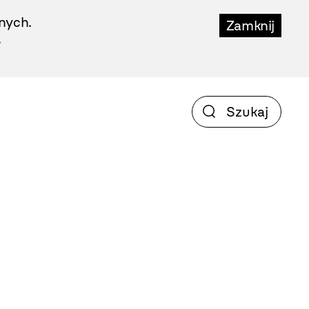
nych.
Zamknij
.