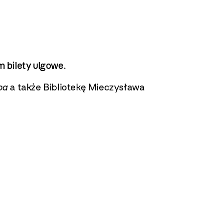
m bilety ulgowe
.
pa
a także Bibliotekę Mieczysława