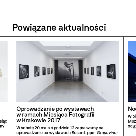
Powiązane aktualności
Oprowadzanie po wystawach
No
w ramach Miesiąca Fotografii
W p
w Krakowie 2017
siąc
Muz
emy
od g
W sobotę 20 maja o godzinie 12 zapraszamy na
ia
.
eksp
oprowadzanie po wystawach Susan Lipper
Grapevine: