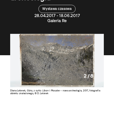
Wystawa czasowa
28.04.2017 - 18.06.2017
Galeria Re
2 / 8
ogia
,
Diana Lelonek,
Góra
, z cyklu
Liban i Płaszów
– nowa archeologia, 2017, fotografia
Diana Le
obiektu znalezionego, © D. Lelonek
2017, fot