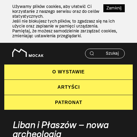
Przejdź
Używamy plików cookies, aby ułatwić Ci
Do
Zamknij
korzystanie z naszego serwisu oraz do celów
Treści
statystycznych.
Jeśli nie blokujesz tych plików, to zgadzasz się na ich
użycie oraz zapisanie w pamięci urządzenia.
Pamiętaj, że możesz samodzielnie zarządzać cookies,
zmieniając ustawienia przeglądarki.
O WYSTAWIE
ARTYŚCI
PATRONAT
Liban i Płaszów – nowa
archeologia