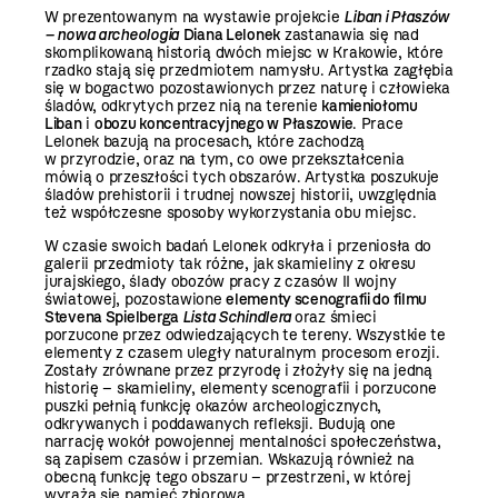
W prezentowanym na wystawie projekcie
Liban i Płaszów
– nowa archeologia
Diana Lelonek
zastanawia się nad
skomplikowaną historią dwóch miejsc w Krakowie, które
rzadko stają się przedmiotem namysłu. Artystka zagłębia
się w bogactwo pozostawionych przez naturę i człowieka
śladów, odkrytych przez nią na terenie
kamieniołomu
Liban
i
obozu koncentracyjnego w Płaszowie
. Prace
Lelonek bazują na procesach, które zachodzą
w przyrodzie, oraz na tym, co owe przekształcenia
mówią o przeszłości tych obszarów. Artystka poszukuje
śladów prehistorii i trudnej nowszej historii, uwzględnia
też współczesne sposoby wykorzystania obu miejsc.
W czasie swoich badań Lelonek odkryła i przeniosła do
galerii przedmioty tak różne, jak skamieliny z okresu
jurajskiego, ślady obozów pracy z czasów II wojny
światowej, pozostawione
elementy scenografii do filmu
Stevena Spielberga
Lista Schindlera
oraz śmieci
porzucone przez odwiedzających te tereny. Wszystkie te
elementy z czasem uległy naturalnym procesom erozji.
Zostały zrównane przez przyrodę i złożyły się na jedną
historię – skamieliny, elementy scenografii i porzucone
puszki pełnią funkcję okazów archeologicznych,
odkrywanych i poddawanych refleksji. Budują one
narrację wokół powojennej mentalności społeczeństwa,
są zapisem czasów i przemian. Wskazują również na
obecną funkcję tego obszaru – przestrzeni, w której
wyraża się pamięć zbiorowa.