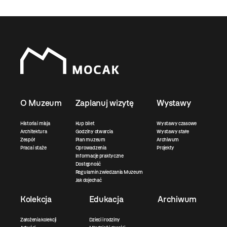
O Muzeum
Zaplanuj wizytę
Wystawy
Historia i misja
Kup bilet
Wystawy czasowe
Architektura
Godziny otwarcia
Wystawy stałe
Zespół
Plan muzeum
Archiwum
Praca i staże
Oprowadzenia
Projekty
Informacje praktyczne
Dostępność
Regulamin zwiedzania Muzeum
Jak dojechać
Kolekcja
Edukacja
Archiwum
Założenia kolekcji
Dzieci i rodziny