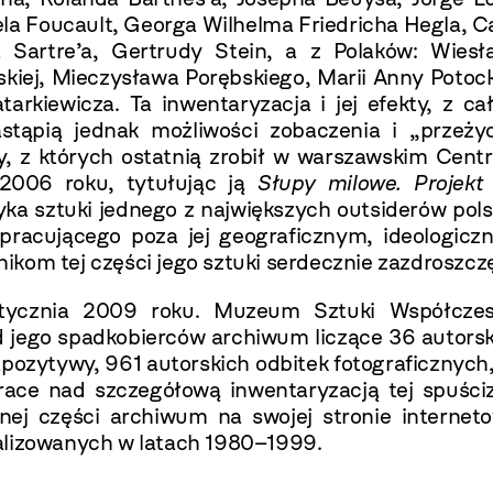
la Foucault, Georga Wilhelma Friedricha Hegla, C
 Sartre’a, Gertrudy Stein, a z Polaków: Wiesł
kiej, Mieczysława Porębskiego, Marii Anny Potock
rkiewicza. Ta inwentaryzacja i jej efekty, z ca
tąpią jednak możliwości zobaczenia i „przeżyc
ty, z których ostatnią zrobił w warszawskim Cen
2006 roku, tytułując ją
Słupy milowe. Projekt 
yka sztuki jednego z największych outsiderów pols
, pracującego poza jej geograficznym, ideologic
kom tej części jego sztuki serdecznie zazdroszcz
stycznia 2009 roku. Muzeum Sztuki Współczes
d jego spadkobierców archiwum liczące 36 autors
ozytywy, 961 autorskich odbitek fotograficznych
race nad szczegółową inwentaryzacją tej spuściz
nej części archiwum na swojej stronie interneto
alizowanych w latach 1980–1999.