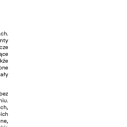
ach.
nty
zcze
jące
kże
one
zały
bez
iu.
ch,
ich
ne,