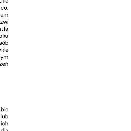
kie
cu.
ałem
zwi
tła
oku
osób
ykle
anym
zeń
ebie
lub
 ich
 dla