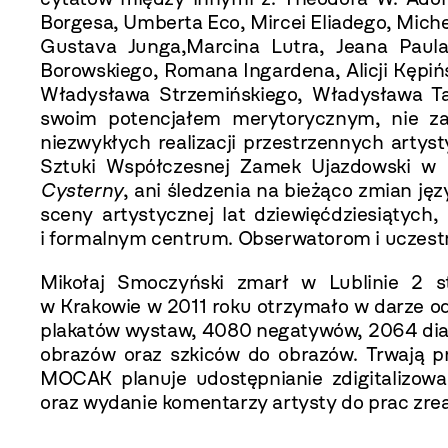
Borgesa, Umberta Eco, Mircei Eliadego, Miche
Gustava Junga,Marcina Lutra, Jeana Paula
Borowskiego, Romana Ingardena, Alicji Kępińs
Władysława Strzemińskiego, Władysława Tata
swoim potencjałem merytorycznym, nie zas
niezwykłych realizacji przestrzennych artys
Sztuki Współczesnej Zamek Ujazdowski w 
Cysterny
, ani śledzenia na bieżąco zmian jęz
sceny artystycznej lat dziewięćdziesiątych
i formalnym centrum. Obserwatorom i uczestni
Mikołaj Smoczyński zmarł w Lublinie 2 
w Krakowie w 2011 roku otrzymało w darze o
plakatów wystaw, 4080 negatywów, 2064 diap
obrazów oraz szkiców do obrazów. Trwają p
MOCAK planuje udostępnianie zdigitalizowa
oraz wydanie komentarzy artysty do prac zre