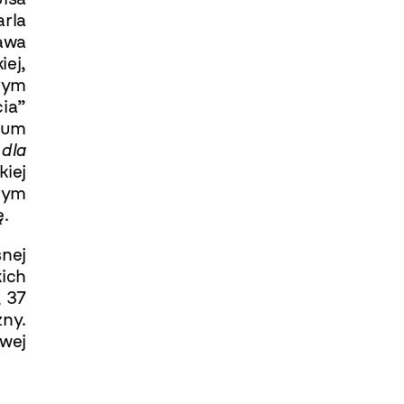
arla
awa
iej,
łym
ia”
trum
dla
kiej
znym
ę.
nej
kich
, 37
ny.
wej