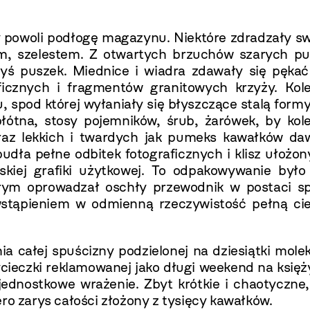
ły powoli podłogę magazynu. Niektóre zdradzały s
m, szelestem. Z otwartych brzuchów szarych pu
ś puszek. Miednice i wiadra zdawały się pękać
ficznych i fragmentów granitowych krzyży. Kole
 spod której wyłaniały się błyszczące stalą form
łótna, stosy pojemników, śrub, żarówek, by kole
az lekkich i twardych jak pumeks kawałków da
pudła pełne odbitek fotograficznych i klisz ułożo
skiej grafiki użytkowej. To odpakowywanie było 
rym oprowadzał oschły przewodnik w postaci sp
wstąpieniem w odmienną rzeczywistość pełną cie
 całej spuścizny podzielonej na dziesiątki mole
ycieczki reklamowanej jako długi weekend na księ
jednostkowe wrażenie. Zbyt krótkie i chaotyczne
ro zarys całości złożony z tysięcy kawałków.