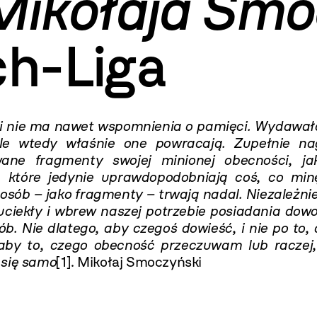
ikołaja Smo
ch-Liga
h i nie ma nawet wspomnienia o pamięci. Wydawał
le wtedy właśnie one powracają. Zupełnie nag
ne fragmenty swojej minionej obecności, jak
 które jedynie uprawdopodobniają coś, co minę
osób – jako fragmenty – trwają nadal. Niezależni
uciekły i wbrew naszej potrzebie posiadania dow
. Nie dlatego, aby czegoś dowieść, i nie po to,
aby to, czego obecność przeczuwam lub raczej,
 się samo
[1]
. Mikołaj Smoczyński