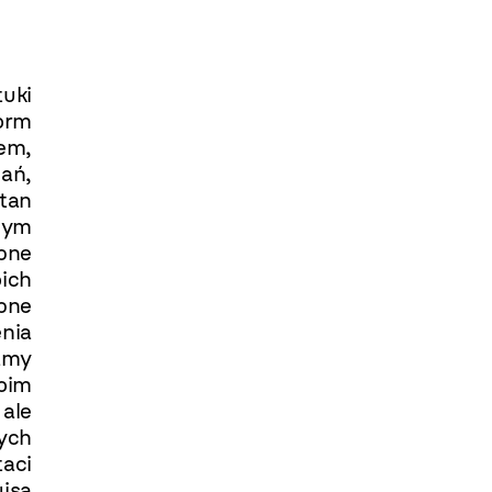
uki
orm
em,
ań,
tan
ącym
obne
oich
obne
enia
mamy
moim
 ale
ych
aci
isa