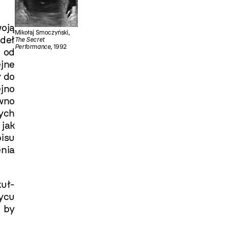
woją
Mikołaj Smoczyński,
deł
The Secret
Performance
, 1992
 od
jne
y do
jno
wno
nych
jak
isu
nia
kuł-
życu
, by