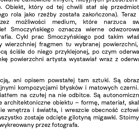
e. Obiekt, który od tej chwili stał się przedmi
jego rola jako rzeźby została zakończona). Teraz
przez możliwości medium, które narzuca sw
ieł Smoczyńskiego oznacza wierne odwzorowa
ografia. Cykl prac Smoczyńskiego pod takim właś
y wierzchniej fragmen tu wybranej powierzchni,
ocą ściśle do niego przyklejonej, po czym oderw
nkę powierzchni artysta wystawiał wraz z oderw
cją, ani opisem powstałej tam sztuki. Są obra
yjnymi kompozycjami błysków i matowych czerni.
atłem na czułej na nie odbitce. Są autonomicz
rchitektoniczne obiektu – formę, materiał, skal
nie wnętrza i światła, i wreszcie obecność człow
wszystko zostaje odcięte gilotyną migawki. Stoim
z wykreowany przez fotografa.