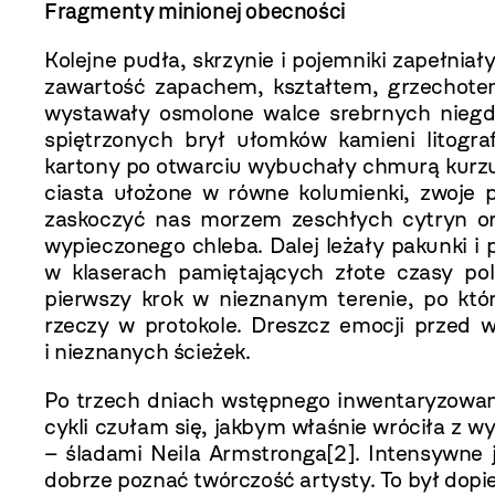
Fragmenty minionej obecności
Kolejne pudła, skrzynie i pojemniki zapełnia
zawartość zapachem, kształtem, grzechote
wystawały osmolone walce srebrnych niegdy
spiętrzonych brył ułomków kamieni litogra
kartony po otwarciu wybuchały chmurą kurzu,
ciasta ułożone w równe kolumienki, zwoje p
zaskoczyć nas morzem zeschłych cytryn or
wypieczonego chleba. Dalej leżały pakunki i 
w klaserach pamiętających złote czasy pol
pierwszy krok w nieznanym terenie, po któ
rzeczy w protokole. Dreszcz emocji przed 
i nieznanych ścieżek.
Po trzech dniach wstępnego inwentaryzowania
cykli czułam się, jakbym właśnie wróciła z w
– śladami Neila Armstronga
[2]
. Intensywne 
dobrze poznać twórczość artysty. To był dopie