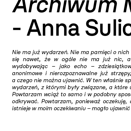
Archiwum M
- Anna Suli
Nie ma już wydarzeń. Nie ma pamięci o nic
się nawet, że w ogóle nie ma już nic, a
wydobywając – jako echo – zdziesiątkowa
anonimowe i nierozpoznawalne już strzępy,
a czego nie można ujawnić. W ten właśnie sp
wydarzeń, z którymi były związane, a które 
Powtarzam wciąż to samo i w podobny sposób
odkrywać. Powtarzam, ponieważ oczekuję, 
istnieje w moim oczekiwaniu – mogło ujawnić