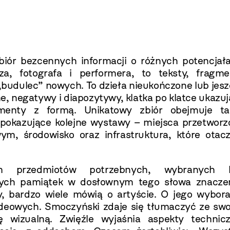
zbiór bezcennych informacji o różnych potencjał
a, fotografa i performera, to teksty, fragme
„budulec” nowych. To dzieła nieukończone lub jes
ne, negatywy i diapozytywy, klatka po klatce ukazu
menty z formą. Unikatowy zbiór obejmuje ta
 pokazujące kolejne wystawy – miejsca przetworz
wym, środowisko oraz infrastruktura, które otac
m przedmiotów potrzebnych, wybranych 
tych pamiątek w dosłownym tego słowa znaczen
y, bardzo wiele mówią o artyście. O jego wybora
ideowych. Smoczyński zdaje się tłumaczyć ze swo
nę wizualną. Zwięźle wyjaśnia aspekty technicz