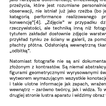
przeżycia, które jest rozumiane personalni
obserwacji, nie istniał już jako rzeźba (bo 
kategorią performance realizowanego 
konwencję”
[4]
. „Zdjęcie” w przypadku dz
rzeczywistości, ale techniką inną niż fot
tytułem zakładał dosłownie zdjęcie warstw
przykład tynku ze ściany w galerii, za pom
płachty płótna. Odsłoniętą wewnętrzną tka
„odbitką”.
Natomiast fotografie nie są ani dokumenta
złożonym z kontrastów. Są niemal abstrakc
figurami geometrycznymi wyrysowanymi świ
wytworem wymazującym wszystkie konotacje a
i takie ulotne informacje jak zapach, wraże
wewnątrz – zarówno twórcy, jak i widza. To 
drugiej stronie lustra aparatu i widzimy obra