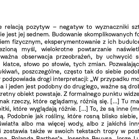
ie relacją pozytyw – negatyw to wyznaczniki szt
ie jest jej sednem. Budowanie skomplikowanych f
iem fizycznym, eksperymentowanie z ich budulc
ezioną myśl, wielokrotne powtarzanie naświetl
 uważna obserwacja przeobrażeń, by uchwycić s
o klatce, słowo po słowie, tych zmian. Pozwalaj
zukiwań, poszczególne, często tak do siebie pod
 podpowiada drogi interpretacji: „W przypadku m
a i jeden jest podobny do drugiego, ważne są dr
kretny obiekt powstaje. Z formalnego punktu widz
nak rzeczy, które oglądamy, różnią się. […] Tu 
itki, które wyglądają różnie. […] To, że są inne (
. Podobnie jak rośliny, które rosną blisko siebie,
światła albo ma więcej wody, albo z jakichś inn
 zostawia także w swoich tekstach tropy w post
na, Rolanda Barthes’a, Josepha Beuysa, Jorge Lu