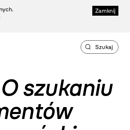
nych.
Zamknij
.
. O szukaniu
gmentów