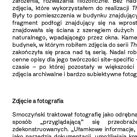
założenia, rozważania filozoficzne. Bez n
zdjęcia, które wykorzystałem do realizacji
T
Były to pomieszczenia w budynku znajdujący
fragment podłogi znajdujący się na wpros
znajdowała się ściana z szeregiem dużych 
naturalnego, wpadającego przez okna. Kame
budynek, w którym robiłem zdjęcia do serii
Th
zakończyła się praca nad tą serią. Nadal ro
cenne opisy dla jego twórczości site-specific 
czasie – po której pozostały w większośc
zdjęcia archiwalne i bardzo subiektywne fot
Zdjęcie a fotografia
Smoczyński traktował fotografię jako odrębną
sposób „przyglądającą” się przeobr
zdekonstruowanych. „Ułamkowe informacje, kt
jako narzędzia dokumentacji, umożliwiają kre