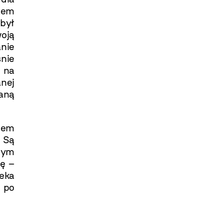
otem
 był
oją
nie
nie
 na
anej
aną
zem
 Są
nym
ę –
ieka
y po