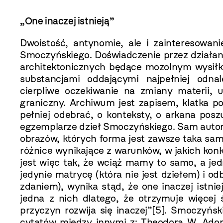
„One inaczej istnieją”
Dwoistość, antynomie, ale i zainteresowan
Smoczyńskiego. Doświadczenie przez działan
architektonicznych będące mozolnym wysiłk
substancjami oddającymi najpełniej odnal
cierpliwe oczekiwanie na zmiany materii,
graniczny. Archiwum jest zapisem, klatka p
pełniej odebrać, o konteksty, o arkana pos
egzemplarze dzieł Smoczyńskiego. Sam autor
obrazów, których forma jest zawsze taka sam
różnice wynikające z warunków, w jakich kon
jest więc tak, że wciąż mamy to samo, a jed
jedynie matrycę (która nie jest dziełem) i odb
zdaniem), wynika stąd, że one inaczej istnieją
jedna z nich dlatego, że otrzymuje więcej 
przyczyn rozwija się inaczej”
[5]
. Smoczyński
cytatów między innymi z: Theodora W. Ador