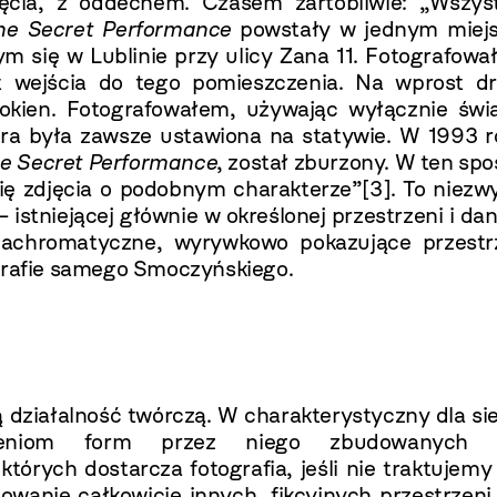
adęcia, z oddechem. Czasem żartobliwie: „Wszyst
he Secret Performance
powstały w jednym miejs
m się w Lublinie przy ulicy Zana 11. Fotografow
t wejścia do tego pomieszczenia. Na wprost dr
okien. Fotografowałem, używając wyłącznie świa
ra była zawsze ustawiona na statywie. W 1993 r
e Secret Performance
, został zburzony. W ten sp
bię zdjęcia o podobnym charakterze”
[3]
. To niezw
– istniejącej głównie w określonej przestrzeni i d
i achromatyczne, wyrywkowo pokazujące przestr
ografie samego Smoczyńskiego.
 działalność twórczą. W charakterystyczny dla si
ażeniom form przez niego zbudowanych 
órych dostarcza fotografia, jeśli nie traktujemy
owanie całkowicie innych, fikcyjnych przestrzeni