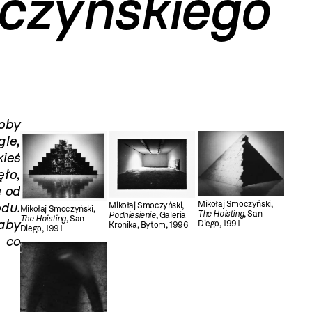
czyńskiego
oby
le,
ieś
ło,
e od
odu.
Mikołaj Smoczyński,
Mikołaj Smoczyński,
Mikołaj Smoczyński,
The Hoisting
, San
Podniesienie
, Galeria
The Hoisting
, San
 aby
Diego, 1991
Kronika, Bytom, 1996
Diego, 1991
 co