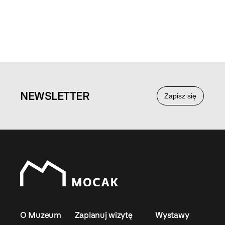
NEWS
LETTER
Zapisz się
O Muzeum
Zaplanuj wizytę
Wystawy