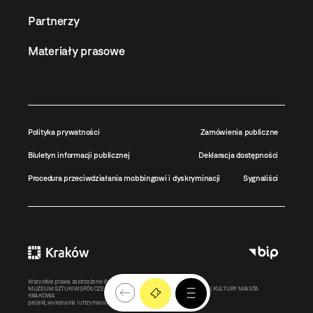
Partnerzy
Materiały prasowe
Polityka prywatności
Zamówienia publiczne
Biuletyn informacji publicznej
Deklaracja dostępności
Procedura przeciwdziałania mobbingowi i dyskryminacji
Sygnaliści
Wszystkie prawa zastrzeżone ©
MOCAK
2011-2026
MUZEUM SZTUKI WSPÓŁCZESNEJ W KRAKOWIE MOCAK – INSTYTUCJA KULTURY MIASTA
KRAKOWA
projekt, wykonanie i utrzymanie:
Bonjour.pl