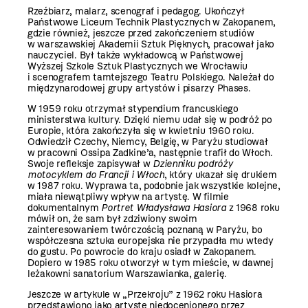
Rzeźbiarz, malarz, scenograf i pedagog. Ukończył
Państwowe Liceum Technik Plastycznych w Zakopanem,
gdzie również, jeszcze przed zakończeniem studiów
w warszawskiej Akademii Sztuk Pięknych, pracował jako
nauczyciel. Był także wykładowcą w Państwowej
Wyższej Szkole Sztuk Plastycznych we Wrocławiu
i scenografem tamtejszego Teatru Polskiego. Należał do
międzynarodowej grupy artystów i pisarzy Phases.
W 1959 roku otrzymał stypendium francuskiego
ministerstwa kultury. Dzięki niemu udał się w podróż po
Europie, która zakończyła się w kwietniu 1960 roku.
Odwiedził Czechy, Niemcy, Belgię, w Paryżu studiował
w pracowni Ossipa Zadkine’a, następnie trafił do Włoch.
Swoje refleksje zapisywał w
Dzienniku podróży
motocyklem do Francji i Włoch
, który ukazał się drukiem
w 1987 roku. Wyprawa ta, podobnie jak wszystkie kolejne,
miała niewątpliwy wpływ na artystę. W filmie
dokumentalnym
Portret Władysława Hasiora
z 1968 roku
mówił on, że sam był zdziwiony swoim
zainteresowaniem twórczością poznaną w Paryżu, bo
współczesna sztuka europejska nie przypadła mu wtedy
do gustu. Po powrocie do kraju osiadł w Zakopanem.
Dopiero w 1985 roku otworzył w tym mieście, w dawnej
leżakowni sanatorium Warszawianka, galerię.
Jeszcze w artykule w „Przekroju” z 1962 roku Hasiora
przedstawiono jako artystę niedocenionego przez