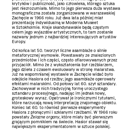
krytyków i publiczność, jako człowieka, którego sztuka
jest niezrozumiała. Mimo to jego pierwsza duża wystawa
monograficzna została zorganizowana w warszawskiej
Zachęcie w 1966 roku. Już dwa lata później miał
prezentację indywidualną w Moderna Museet
w Sztokholmie. Kraje skandynawskie będą częstym
celem jego wyjazdów artystycznych, to tam zostanie
nazwany jednym z najbardziej interesujących artystów
Europy.
Od końca lat 50. tworzył liczne asamblaże o silnie
metaforycznej wymowie. Powstawały ze znalezionych
przedmiotów i ich części, często ofiarowywanych przez
przyjaciół. Mimo że z wykształcenia był rzeźbiarzem,
jego dzieła z czasem ewoluowały w stronę malarstwa.
Już na wspomnianej wystawie w Zachęcie widać było
odejście Hasiora od rzeźby; jego asamblaże operowały
efektami malarskimi. Od połowy lat 60. szył sztandary.
Zachowywał w nich tradycyjną formę uroczystego
sztandaru procesyjnego, nadając im jednak nowy,
groteskowy wyraz. Opatrywał je ironicznymi tytułami,
które narzucają nową interpretację znajomego obiektu.
Koniec lat 60. to również pierwsze eksperymenty
Hasiora z płonącymi i szklanymi rzeźbami. W 1966 roku
powstały
Żelazne organy
, które miały być pierwszym
grającym pomnikiem na świecie. Hasior stawał się
największym eksperymentatorem w sztuce polskiej.