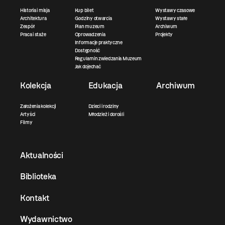
Historia i misja
Kup bilet
Wystawy czasowe
Architektura
Godziny otwarcia
Wystawy stałe
Zespół
Plan muzeum
Archiwum
Praca i staże
Oprowadzenia
Projekty
Informacje praktyczne
Dostępność
Regulamin zwiedzania Muzeum
Jak dojechać
Kolekcja
Edukacja
Archiwum
Założenia kolekcji
Dzieci i rodziny
Artyści
Młodzież i dorośli
Filmy
Aktualności
Biblioteka
Kontakt
Wydawnictwo