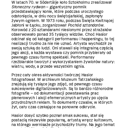
W latach 70. w Södertälje koło Sztokholmu zrealizował
Słoneczny rydwan
– gigantyczny pomnik
przedstawiający konie, które podczas uroczystego
odsłonięcia, w dniu nocy świętojańskiej, zapłonęły
żywym ogniem. W 1973 roku, podczas Święta Kwitnącej
Jabłoni w Łącku, zorganizował
Pochód sztandarów
.
Korowód z 20 sztandarami niesionymi przez strażaków
obserwowało ponad 35 tysięcy widzów. Choć Hasior
odcinał się od kategorii performansu i happeningu, to tej
realizacji trudno za nie nie uznać. Artysta wychodził ze
swoją sztuką do ludzi. Oni stawali się integralną częścią
jego akcji, a każda wystawa czy pomnik przybierały od
pewnego czasu formę spektakli. Performansy
rzeźbiarskie tworzył z wykorzystaniem żywiołów natury:
wiatru, wody, a przede wszystkim ognia.
Przez cały okres aktywności twórczej Hasior
fotografował. W archiwum Muzeum Tatrzańskiego
znajdują się tysiące jego zdjęć, od pewnego czasu
sukcesywnie digitalizowanych. Są to bardzo różnorodne
fotografie – od dokumentacji powstawania prac
plenerowych i akcji efemerycznych artysty po ujęcia
przydrożnych reklam. To dokumenty czasów, w których
żył, cały czas czekające na ponowne odkrycie.
Hasior dosyć szybko poznał smak sukcesu, stał się
postacią niezwykle popularną, artystą wręcz kultowym,
na którego wernisaże przychodziły tłumy. Na jego temat