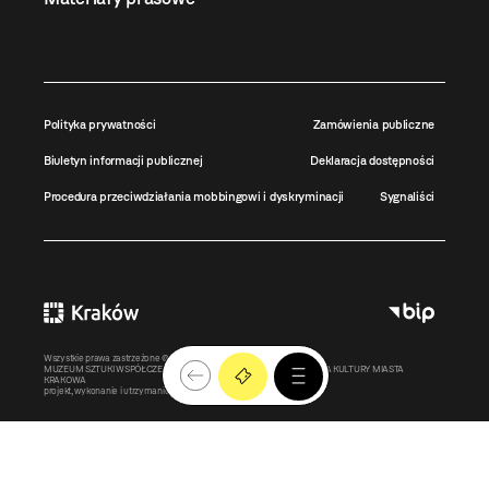
Polityka prywatności
Zamówienia publiczne
Biuletyn informacji publicznej
Deklaracja dostępności
Procedura przeciwdziałania mobbingowi i dyskryminacji
Sygnaliści
Wszystkie prawa zastrzeżone ©
MOCAK
2011-2026
MUZEUM SZTUKI WSPÓŁCZESNEJ W KRAKOWIE MOCAK – INSTYTUCJA KULTURY MIASTA
KRAKOWA
projekt, wykonanie i utrzymanie:
Bonjour.pl