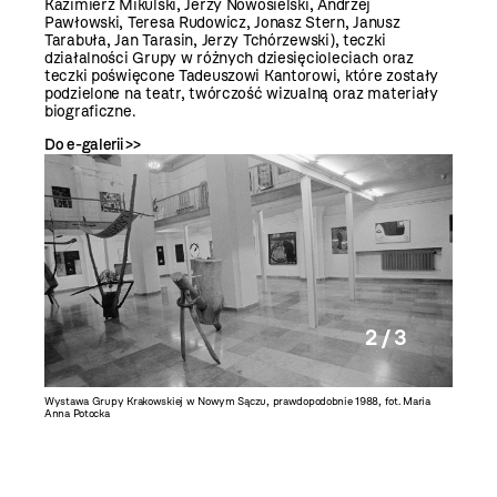
Kazimierz Mikulski, Jerzy Nowosielski, Andrzej
Pawłowski, Teresa Rudowicz, Jonasz Stern, Janusz
Tarabuła, Jan Tarasin, Jerzy Tchórzewski), teczki
działalności Grupy w różnych dziesięcioleciach oraz
teczki poświęcone Tadeuszowi Kantorowi, które zostały
podzielone na teatr, twórczość wizualną oraz materiały
biograficzne.
Do e-galerii >>
2 / 3
Wystawa Grupy Krakowskiej w Nowym Sączu, prawdopodobnie 1988, fot. Maria
Wystawa 
Anna Potocka