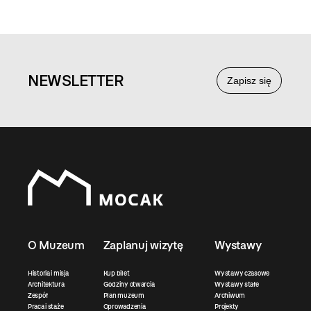
NEWS
LETTER
Zapisz się
O Muzeum
Zaplanuj wizytę
Wystawy
Historia i misja
Kup bilet
Wystawy czasowe
Architektura
Godziny otwarcia
Wystawy stałe
Zespół
Plan muzeum
Archiwum
Praca i staże
Oprowadzenia
Projekty