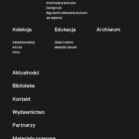
Informacje praktyczne
Dostępność
Regulamin zwiedzania Muzeum
Jak dojechać
Kolekcja
Edukacja
Archiwum
Założenia kolekcji
Dzieci i rodziny
Artyści
Młodzież i dorośli
Filmy
Aktualności
Biblioteka
Kontakt
Wydawnictwo
Partnerzy
Materiały prasowe