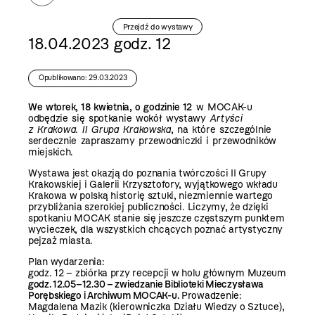
Przejdź do wystawy
18.04.2023 godz. 12
Opublikowano: 29.03.2023
We wtorek, 18 kwietnia, o godzinie 12
w MOCAK-u
odbędzie się spotkanie wokół wystawy
Artyści
z Krakowa. II Grupa Krakowska
,
na które szczególnie
serdecznie zapraszamy przewodniczki i przewodników
miejskich.
Wystawa jest okazją do poznania twórczości II Grupy
Krakowskiej i Galerii Krzysztofory, wyjątkowego wkładu
Krakowa w polską historię sztuki, niezmiennie wartego
przybliżania szerokiej publiczności. Liczymy, że dzięki
spotkaniu MOCAK stanie się jeszcze częstszym punktem
wycieczek, dla wszystkich chcących poznać artystyczny
pejzaż miasta.
Plan wydarzenia:
godz. 12 – zbiórka przy recepcji w holu głównym Muzeum
godz. 12.05–12.30 – zwiedzanie Biblioteki Mieczysława
Porębskiego i Archiwum MOCAK-u.
Prowadzenie:
Magdalena Mazik (kierowniczka Działu Wiedzy o Sztuce),