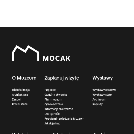
O Muzeum
Zaplanuj wizytę
Wystawy
Historia i misja
Kup bilet
Wystawy czasowe
Architektura
Godziny otwarcia
Wystawy stałe
Zespół
Plan muzeum
Archiwum
Praca i staże
Oprowadzenia
Projekty
Informacje praktyczne
Dostępność
Regulamin zwiedzania Muzeum
Jak dojechać