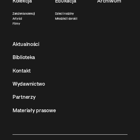
Kolekcja
Edukacja
Archiwum
Założenia kolekcji
Dzieci i rodziny
Artyści
Młodzież i dorośli
Filmy
Aktualności
Biblioteka
Kontakt
Wydawnictwo
Partnerzy
Materiały prasowe