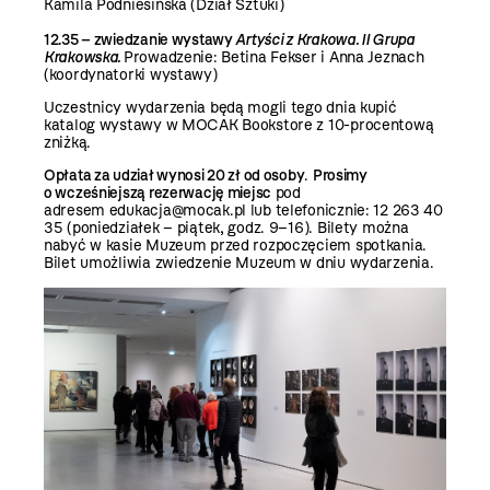
Kamila Podniesińska (Dział Sztuki)
12.35 – zwiedzanie wystawy
Artyści z Krakowa. II Grupa
Krakowska.
Prowadzenie: Betina Fekser i Anna Jeznach
(koordynatorki wystawy)
Uczestnicy wydarzenia będą mogli tego dnia kupić
katalog wystawy w MOCAK Bookstore z 10-procentową
zniżką.
Opłata za udział wynosi 20 zł od osoby
.
Prosimy
o wcześniejszą rezerwację miejsc
pod
adresem edukacja@mocak.pl lub telefonicznie:
12 263 40
35
(poniedziałek – piątek, godz. 9–16). Bilety można
nabyć w kasie Muzeum przed rozpoczęciem spotkania.
Bilet umożliwia zwiedzenie Muzeum w dniu wydarzenia.