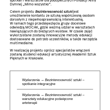
spotkań i warsztatów dla podopiecznych Fundacji Anny
Dymnej „Mimo wszystko”.
Celem projektu
Bezinteresowność sztuki
jest
umożliwienie kontaktu ze sztuką współczesną osobom
dorosłym z niepełnosprawnością intelektualną.
W ramach tego przedsięwzięcia grupy docelowe
odwiedzą MOCAK, gdzie wezmą udział w warsztatach
nawiązujących do bieżących wystaw. W czasie zajęć
wykorzystane zostaną innowacyjne metody edukacji
dostosowane do potrzeb uczestników, a także narzędzia
multimedialne.
W realizację projektu oprócz specjalistów włączeni
zostaną studenci edukacji artystycznej Akademii Sztuk
Pięknych w Krakowie.
Wydarzenia →
Bezinteresowność sztuki
–
spotkanie integracyjne
Wydarzenia →
Bezinteresowność sztuki
–
warsztaty edukacyjne poświęcone
arteterapii