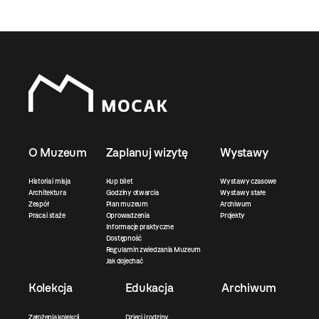
O Muzeum
Zaplanuj wizytę
Wystawy
Historia i misja
Kup bilet
Wystawy czasowe
Architektura
Godziny otwarcia
Wystawy stałe
Zespół
Plan muzeum
Archiwum
Praca i staże
Oprowadzenia
Projekty
Informacje praktyczne
Dostępność
Regulamin zwiedzania Muzeum
Jak dojechać
Kolekcja
Edukacja
Archiwum
Założenia kolekcji
Dzieci i rodziny