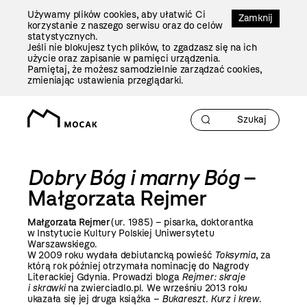
Przejdź
Używamy plików cookies, aby ułatwić Ci
Do
Zamknij
korzystanie z naszego serwisu oraz do celów
Treści
statystycznych.
Jeśli nie blokujesz tych plików, to zgadzasz się na ich
użycie oraz zapisanie w pamięci urządzenia.
Pamiętaj, że możesz samodzielnie zarządzać cookies,
zmieniając ustawienia przeglądarki.
Dobry Bóg i marny Bóg
–
Małgorzata Rejmer
Małgorzata Rejmer
(ur. 1985) – pisarka, doktorantka
w Instytucie Kultury Polskiej Uniwersytetu
Warszawskiego.
W 2009 roku wydała debiutancką powieść
Toksymia
, za
którą rok później otrzymała nominację do Nagrody
Literackiej Gdynia. Prowadzi bloga
Rejmer: skraje
i skrawki
na zwierciadlo.pl. We wrześniu 2013 roku
ukazała się jej druga książka –
Bukareszt. Kurz i krew
.