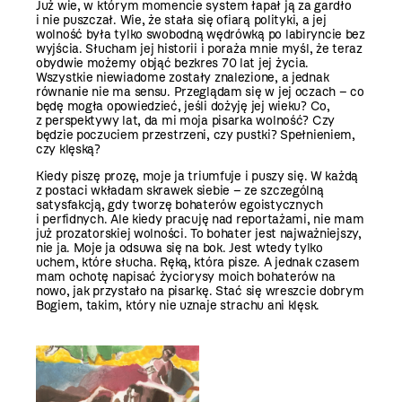
Już wie, w którym momencie system łapał ją za gardło
i nie puszczał. Wie, że stała się ofiarą polityki, a jej
wolność była tylko swobodną wędrówką po labiryncie bez
wyjścia. Słucham jej historii i poraża mnie myśl, że teraz
obydwie możemy objąć bezkres 70 lat jej życia.
Wszystkie niewiadome zostały znalezione, a jednak
równanie nie ma sensu. Przeglądam się w jej oczach – co
będę mogła opowiedzieć, jeśli dożyję jej wieku? Co,
z perspektywy lat, da mi moja pisarka wolność? Czy
będzie poczuciem przestrzeni, czy pustki? Spełnieniem,
czy klęską?
Kiedy piszę prozę, moje ja triumfuje i puszy się. W każdą
z postaci wkładam skrawek siebie – ze szczególną
satysfakcją, gdy tworzę bohaterów egoistycznych
i perfidnych. Ale kiedy pracuję nad reportażami, nie mam
już prozatorskiej wolności. To bohater jest najważniejszy,
nie ja. Moje ja odsuwa się na bok. Jest wtedy tylko
uchem, które słucha. Ręką, która pisze. A jednak czasem
mam ochotę napisać życiorysy moich bohaterów na
nowo, jak przystało na pisarkę. Stać się ­wreszcie dobrym
Bogiem, takim, który nie uznaje strachu ani klęsk.