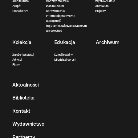
Architektura
Godziny otwarcia
Wystawy stałe
Zespół
Plan muzeum
Archiwum
Praca i staże
Oprowadzenia
Projekty
Informacje praktyczne
Dostępność
Regulamin zwiedzania Muzeum
Jak dojechać
Kolekcja
Edukacja
Archiwum
Założenia kolekcji
Dzieci i rodziny
Artyści
Młodzież i dorośli
Filmy
Aktualności
Biblioteka
Kontakt
Wydawnictwo
Partnerzy