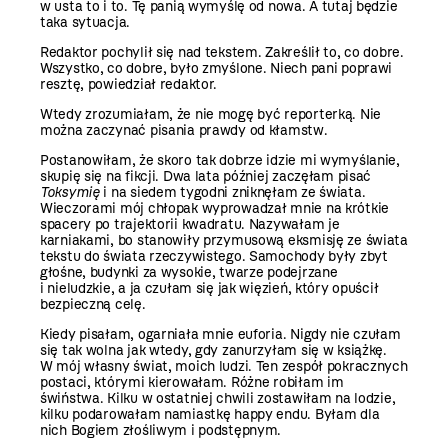
w usta to i to. Tę panią wymyślę od nowa. A tutaj będzie
taka sytuacja.
Redaktor pochylił się nad tekstem. Zakreślił to, co dobre.
Wszystko, co dobre, było zmyślone. Niech pani poprawi
resztę, powiedział redaktor.
Wtedy zrozumiałam, że nie mogę być reporterką. Nie
można zaczynać pisania prawdy od kłamstw.
Postanowiłam, że skoro tak dobrze idzie mi wymyślanie,
skupię się na fikcji. Dwa lata później zaczęłam pisać
Toksymię
i na siedem tygodni zniknęłam ze świata.
Wieczorami mój chłopak wyprowadzał mnie na krótkie
spacery po trajektorii kwadratu. Nazywałam je
karniakami, bo stanowiły przymusową eksmisję ze świata
tekstu do świata rzeczywistego. Samochody były zbyt
głośne, budynki za wysokie, twarze podejrzane
i nieludzkie, a ja czułam się jak więzień, który opuścił
bezpieczną celę.
Kiedy pisałam, ogarniała mnie euforia. Nigdy nie czułam
się tak wolna jak wtedy, gdy zanurzyłam się w książkę.
W mój własny świat, moich ludzi. Ten zespół pokracznych
postaci, którymi kierowałam. Różne robiłam im
świństwa. Kilku w ostatniej chwili zostawiłam na lodzie,
kilku podarowałam namiastkę happy endu. Byłam dla
nich Bogiem złośliwym i podstępnym.