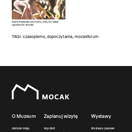
Maria Prawelska, bez tytułu, 2013, fot. dzięki
uprzejmości artystki
TAGI:
czasopismo
,
dopoczytania
,
mocakforum
O Muzeum
Zaplanuj wizytę
Wystawy
Historia i misja
Kup bilet
Wystawy czasowe