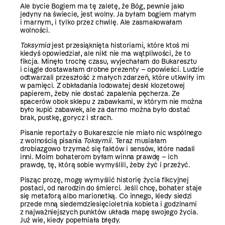
Ale bycie Bogiem ma tę zaletę, że Bóg, pewnie jako
jedyny na świecie, jest wolny. Ja byłam bogiem małym
i marnym, i tylko przez chwilę. Ale zasmakowałam
wolności.
Toksymia
jest przesiąknięta historiami, które ktoś mi
kiedyś opowiedział, ale nikt nie ma wątpliwości, że to
fikcja. Minęło trochę czasu, wyjechałam do Bukaresztu
i ciągle dostawałam drobne prezenty – opowieści. Ludzie
odtwarzali przeszłość z małych zdarzeń, które utkwiły im
w pamięci. Z obkładania lodowatej deski klozetowej
papierem, żeby nie dostać zapalenia pęcherza. Ze
spacerów obok sklepu z zabawkami, w którym nie można
było kupić zabawek, ale za darmo można było dostać
brak, pustkę, gorycz i strach.
Pisanie reportaży o Bukareszcie nie miało nic wspólnego
z wolnością pisania
Toksymii
. Teraz musiałam
drobiazgowo trzymać się faktów i sensów, które nadali
inni. Moim bohaterom byłam winna prawdę – ich
prawdę, tę, którą sobie wymyślili, żeby żyć i przeżyć.
Pisząc prozę, mogę wymyślić historię życia fikcyjnej
postaci, od narodzin do śmierci. Jeśli chcę, bohater staje
się metaforą albo marionetką. Co innego, kiedy siedzi
przede mną siedemdziesięcioletnia kobieta i godzinami
z najważniejszych punktów układa mapę swojego życia.
Już wie, kiedy popełniała błędy.