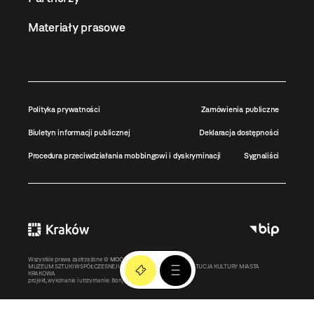
Materiały prasowe
Polityka prywatności
Zamówienia publiczne
Biuletyn informacji publicznej
Deklaracja dostępności
Procedura przeciwdziałania mobbingowi i dyskryminacji
Sygnaliści
Wszystkie prawa zastrzeżone ©
MOCAK
2011-2026
MUZEUM SZTUKI WSPÓŁCZESNEJ W KRAKOWIE MOCAK – INSTYTUCJA KULTURY MIASTA
KRAKOWA
projekt, wykonanie i utrzymanie:
Bonjour.pl