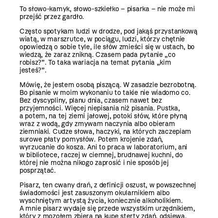
To słowo-kamyk, słowo-szkiełko – pisarka – nie może mi
przejść przez gardło.
Często spotykam ludzi w drodze, pod jakąś przystankową
wiatą, w marszrutce, w pociągu, ludzi, którzy chętnie
opowiedzą o sobie tyle, ile słów zmieści się w ustach, bo
wiedzą, że zaraz znikną. Czasem pada pytanie „co
robisz?”. To taka wariacja na temat pytania „kim
jesteś?”.
Mówię, że jestem osobą piszącą. W zasadzie bezrobotną.
Bo pisanie w moim wykonaniu to takie nie wiadomo co.
Bez dyscypliny, planu dnia, czasem nawet bez
przyjemności. Więcej nie­pisania niż pisania. Pustka,
a potem, na tej ziemi jałowej, potoki słów, które płyną
wraz z wodą, gdy zmywam naczynia albo obieram
ziemniaki. Cudze słowa, haczyki, na których zaczepiam
surowe płaty pomysłów. Potem krojenie zdań,
wyrzucanie do kosza. Ani to praca w laboratorium, ani
w bibliotece, raczej w ciemnej, brudnawej kuchni, do
której nie można nikogo zaprosić i nie sposób jej
posprzątać.
Pisarz, ten cwany drań, z definicji oszust, w powszechnej
świadomości jest zasuszonym okularnikiem albo
wyschniętym artystą życia, koniecznie alkoholikiem.
A mnie pisarz wydaje się przede wszystkim urzędnikiem,
który z mozołem zbiera na kupę sterty zdań, odsiewa,