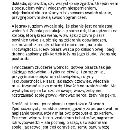
dokłada, sprawdza, czy wszystko się ­zgadza. Urzędnikiem
z poczuciem winy i wiecznym niespełnieniem,
niejednokrotnie porażonym bezsensem swoich starań,
przygnębionym skalą swoich ograniczeń.
A jednak ludziom wydaje się, że pisanie jest namiastką
wolności. Zdania produkują się same dzięki urządzeniu na
korbkę, którą kręci wena, w związku z czym pisarz
powinien tylko skupić się na zbieraniu doświadczeń,
rozmowach z prostytutkami i menelami, na piciu
i rozwiązłości. Kiedy pisarz wraca po kilkudniowej libacji,
drobno zapisany plik kartek leży na jego biurku. Wena się
postarała.
Tymczasem złudzenie wolności dotyka pisarza tak jak
każdego człowieka – tylko na chwilę. I zaraz znika,
przygniecione ciężarem obowiązków, rutyny
i skrupulatności. Pisarz, jak każdy człowiek, wiecznie
musi trzymać się za mordę. Uważać na uzależnienia. Nie
wychylać się za bardzo ze swojej wieży, żeby nie
roztrzaskać sobie głowy. Pilnować serca, żeby nie pękło.
Sześć lat temu, po napisaniu reportażu o Stanach
Zjednoczonych, redaktor pewnej gazety zaproponował mi
napisanie tekstu, który miał być przepustką do kariery.
Poszłam więc w teren, znalazłam bohaterów, nagrałam
ich wypowiedzi – ale później, pisząc, uświadomiłam
sobie, jak łatwo jest coś domyśleć. Temu panu włożę