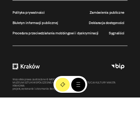
Polityka prywatności
Zamówienia publiczne
Biuletyn informacji publicznej
Deklaracja dostępności
Procedura przeciwdziałania mobbingowi i dyskryminacji
Sygnaliści
Wszystkie prawa zastrzeżone ©
MOCAK
2011-2026
MUZEUM SZTUKI WSPÓŁCZESNEJ W KRAKOWIE MOCAK – INSTYTUCJA KULTURY MIASTA
KRAKOWA
projekt, wykonanie i utrzymanie:
Bonjour.pl