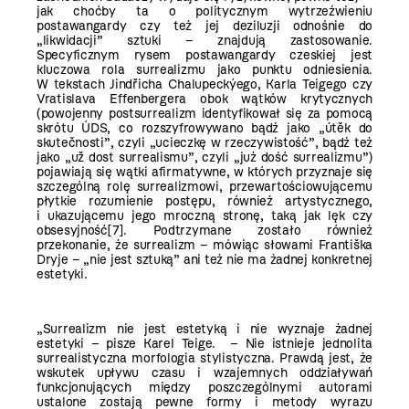
jak choćby ta o politycznym wytrzeźwieniu
postawangardy czy też jej deziluzji odnośnie do
„likwidacji” sztuki – znajdują zastosowanie.
Specyficznym rysem postawangardy czeskiej jest
kluczowa rola surrealizmu jako punktu odniesienia.
W tekstach Jindřicha Chalupeckýego, Karla Teigego czy
Vratislava Effenbergera obok wątków krytycznych
(powojenny postsurrealizm identyfikował się za pomocą
skrótu ÚDS, co rozszyfrowywano bądź jako „útěk do
skutečnosti”, czyli „ucieczkę w rzeczywistość”, bądź też
jako „už dost surrealismu”, czyli „już dość surrealizmu”)
pojawiają się wątki afirmatywne, w których przyznaje się
szczególną rolę surrealizmowi, przewartościowującemu
płytkie rozumienie postępu, również artystycznego,
i ukazującemu jego mroczną stronę, taką jak lęk czy
obsesyjność
[7]
. Podtrzymane zostało również
przekonanie, że surrealizm – mówiąc słowami Františka
Dryje – „nie jest sztuką” ani też nie ma żadnej konkretnej
estetyki.
„Surrealizm nie jest estetyką i nie wyznaje żadnej
estetyki – pisze Karel Teige. – Nie istnieje jednolita
surrealistyczna morfologia stylistyczna. Prawdą jest, że
wskutek upływu czasu i wzajemnych oddziaływań
funkcjonujących między poszczególnymi autorami
ustalone zostają pewne formy i metody wyrazu