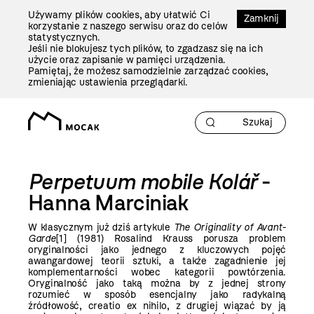
Przejdź
Używamy plików cookies, aby ułatwić Ci
Do
Zamknij
korzystanie z naszego serwisu oraz do celów
Treści
statystycznych.
Jeśli nie blokujesz tych plików, to zgadzasz się na ich
użycie oraz zapisanie w pamięci urządzenia.
Pamiętaj, że możesz samodzielnie zarządzać cookies,
zmieniając ustawienia przeglądarki.
Perpetuum mobile Kolář
-
Hanna Marciniak
W klasycznym już dziś artykule
The Originality of Avant-
Garde
[1]
(1981) Rosalind Krauss porusza problem
oryginalności jako jednego z kluczowych pojęć
awangardowej teorii sztuki, a także zagadnienie jej
komplementarności wobec kategorii powtórzenia.
Oryginalność jako taką można by z jednej strony
rozumieć w sposób esencjalny jako radykalną
źródłowość, creatio ex nihilo, z drugiej wiązać by ją