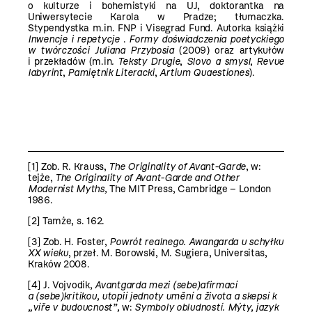
o kulturze i bohemistyki na UJ, doktorantka na
Uniwersytecie Karola w Pradze; tłumaczka.
Stypendystka m.in. FNP i Visegrad Fund. Autorka książki
Inwencje i repetycje
.
Formy doświadczenia poetyckiego
w twórczości Juliana Przybosia
(2009) oraz artykułów
i przekładów (m.in
. Teksty Drugie
,
Slovo a smysl
,
Revue
labyrint
,
Pamiętnik Literacki
,
Artium Quaestiones
).
[1]
Zob. R. Krauss,
The Originality of Avant-Garde
, w:
tejże,
The Originality of Avant-Garde and Other
Modernist Myths,
The MIT Press, Cambridge – London
1986.
[2]
Tamże, s. 162.
[3]
Zob. H. Foster,
Powrót realnego. Awangarda u schyłku
XX wieku
,
przeł. M. Borowski, M. Sugiera, Universitas,
Kraków 2008.
[4]
J. Vojvodík,
Avantgarda mezi (sebe)afirmací
a (sebe)kritikou, utopií jednoty umění a života a skepsí k
„víře v budoucnost”,
w:
Symboly obludností. Mýty, jazyk