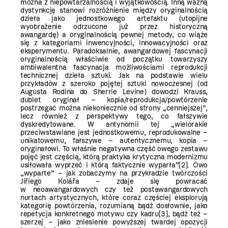
można z niepowtarzalnością i wyjątkowością. Inną ważną
dystynkcję stanowi rozróżnienie między oryginalnością
dzieła jako jednostkowego artefaktu (utopijne
wyobrażenie odrzucone już przez historyczną
awangardę) a oryginalnością pewnej metody, co wiąże
się z kategoriami inwencyjności, innowacyjności oraz
eksperymentu. Paradoksalnie, awangardowej fascynacji
oryginalnością właściwie od początku towarzyszy
ambiwalentna fascynacja możliwościami reprodukcji
technicznej dzieła sztuki. Jak na podstawie wielu
przykładów z szeroko pojętej sztuki nowoczesnej (od
Augusta Rodina do Sherrie Levine) dowodzi Krauss,
dublet oryginał – kopia/reprodukcja/powtórzenie
postrzegać można niekoniecznie od strony „cenniejszej”,
lecz również z perspektywy tego, co fałszywie
dyskredytowane. W antynomii tej „wielorakie
przeciwstawiane jest jednostkowemu, reprodukowalne –
unikatowemu, fałszywe – autentycznemu, kopia –
oryginałowi. To właśnie negatywna część owego zestawu
pojęć jest częścią, którą praktyka krytyczna modernizmu
usiłowała wyprzeć i którą faktycznie wyparła”
[2]
. Owo
„wyparte” – jak zobaczymy na przykładzie twórczości
Jiříego Kolářa – zdaje się powracać
w neoawangardowych czy też postawangardowych
nurtach artystycznych, które coraz częściej eksplorują
kategorię powtórzenia, rozumianą bądź dosłownie, jako
repetycja konkretnego motywu czy kadru
[3]
, bądź też –
szerzej – jako zniesienie powyższej twardej opozycji