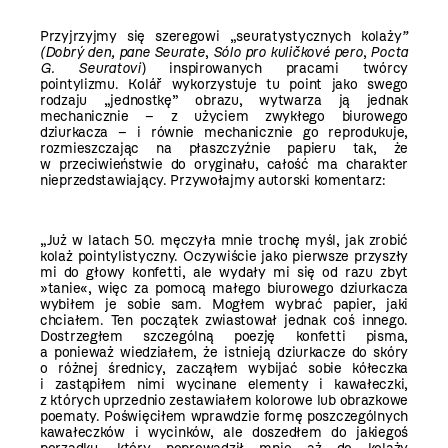
Przyjrzyjmy się szeregowi „seuratystycznych kolaży
”
(Dobrý den, pane Seurate
,
Sólo pro kuličkové pero
,
Pocta
G. Seuratovi
) inspirowanych pracami twórcy
pointylizmu. Kolář wykorzystuje tu point jako swego
rodzaju „jednostkę” obrazu, wytwarza ją jednak
mechanicznie – z użyciem zwykłego biurowego
dziurkacza – i równie mechanicznie go reprodukuje,
rozmieszczając na płaszczyźnie papieru tak, że
w przeciwieństwie do oryginału, całość ma charakter
nieprzedstawiający. Przywołajmy autorski komentarz:
„Już w latach 50. męczyła mnie trochę myśl, jak zrobić
kolaż pointylistyczny. Oczywiście jako pierwsze przyszły
mi do głowy konfetti, ale wydały mi się od razu zbyt
»tanie«, więc za pomocą małego biurowego dziurkacza
wybiłem je sobie sam. Mogłem wybrać papier, jaki
chciałem. Ten początek zwiastował jednak coś innego.
Dostrzegłem szczególną poezję konfetti pisma,
a ponieważ wiedziałem, że istnieją dziurkacze do skóry
o różnej średnicy, zacząłem wybijać sobie kółeczka
i zastąpiłem nimi wycinane elementy i kawałeczki,
z których uprzednio zestawiałem kolorowe lub obrazkowe
poematy. Poświęciłem wprawdzie formę poszczególnych
kawałeczków i wycinków, ale doszedłem do jakiegoś