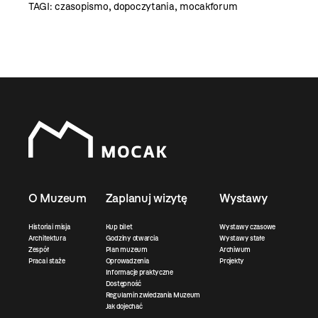
TAGI:
czasopismo
,
dopoczytania
,
mocakforum
O Muzeum
Zaplanuj wizytę
Wystawy
Historia i misja
Kup bilet
Wystawy czasowe
Architektura
Godziny otwarcia
Wystawy stałe
Zespół
Plan muzeum
Archiwum
Praca i staże
Oprowadzenia
Projekty
Informacje praktyczne
Dostępność
Regulamin zwiedzania Muzeum
Jak dojechać