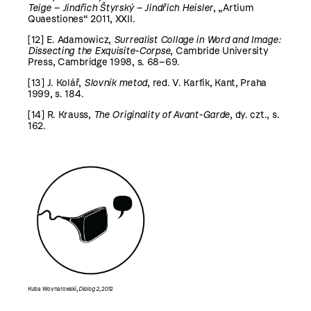
Teige – Jindřich Štyrský – Jindřich Heisler
, „Artium
Quaestiones“ 2011, XXII.
[12]
E. Adamowicz,
Surrealist Collage in Word and Image:
Dissecting the Exquisite-Corpse
,
Cambride University
Press, Cambridge 1998, s. 68–69.
[13]
J. Kolář,
Slovník metod
,
red. V. Karfík, Kant, Praha
1999, s. 184.
[14]
R. Krauss,
The Originality of Avant-Garde
, dy. czt., s.
162.
Kuba Woynarowski,
Dialog 2
, 2012