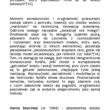
porządku, który poprowadził mnie aż do kolaży
kołowych”
[13]
.
Moment wynalazczości i oryginalności przesunięty
zostaje zatem z pomysłu, inwencji czy choćby wyboru
„materiału” na techniczną innowację wykonania.
Odkrycie nowego narzędzia „zwiastuje coś innego”.
Źródłowość staje się tu kategorią zupełnie pustą,
albowiem mamy do czynienia z rozmnożeniem
i rozsianiem oraz stworzeniem modelu, który sam,
powstając wtórnie (z innych elementów), pozostaje
paradoksalnie „bezdyskusyjnym stopniem zero, gdzie nie
istnieje model wcześniejszy, jak referent czy tekst”
[14]
.
Tym, co zasługuje na uwagę, jest również nieograniczona
wynalazczość Kolářa, jeśli chodzi o wynajdywanie
„gatunków” kolażu i poezji konkretnej, przy czym często
są to gatunki jednorazowe, znajdujące tylko jedną
realizację. Wariacyjność, wariabilność i modyfikacja to
dla twórczości Kolářa słowa kluczowe. Powtarzalność
tematów, motywów, symboli to jego zdaniem coś,
z czym absolutnie należy się pogodzić, oryginalności
poszukiwać zaś w wyborze eksperymentu jako samej
metody.
Hanna Marciniak
(ur. 1984) - absolwentka wiedzy