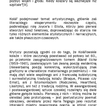
pozbyć wojen i głodu. Kiedy koszary są ważniejsze niż
szpitale”
[9]
.
Kolář podejmował temat artystycznego, głównie zaś
literackiego eksperymentu niezwykle często,
podkreślając rolę Joyce’a i Eliota, którzy jako pierwsi
stworzyli kolaż tekstowy, doprowadzając do starcia nie
tylko różnych elementów stylistycznych i narracyjnych,
ale także płaszczyzn czasowych.
Krytycy pozostają zgodni co do tego, że Kolářowskie
kolaże – które zaczynają powstawać od połowy lat 60.,
po przełomie zasygnalizowanym tomem
Básně ticha
(1959–1961), zawierającym tak zwaną poezję ewidentną
(niewerbalną poezję konkretną, wykorzystującą znak
graficzny w charakterze materialnego przedmiotu) – nie
mają zbyt wiele wspólnego ani z francuską kubistyczną
i surrealistyczną tradycją kolażu (Braque, Picasso czy
Ernst), ani z fotomontażem (Rodczenko, Heartfield,
Lissitzky), ani też z tradycją rodzimą. W awangardowej
i postawangardowej sztuce czeskiej rozwinęły się dwie
główne gałęzie kolażu. Pierwszą z nich – którą można by
określać jako prototypową – jest poetystyczny poemat
obrazowy, określany przez Karla Teigego jako rezultat
interakcji między nowoczesną poezją, w której coraz