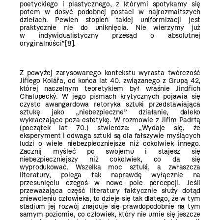
poetyckiego i plastycznego, z którymi spotykamy się
potem w dosyć podobnej postaci w najrozmaitszych
dziełach. Pewien stopień takiej uniformizacji jest
praktycznie nie do uniknięcia. Nie wierzymy już
w indywidualistyczny przesąd o absolutnej
oryginalności”
[8]
.
Z powyżej zarysowanego kontekstu wyrasta twórczość
Jiříego Kolářa, od końca lat 40. związanego z Grupą 42,
której naczelnym teoretykiem był właśnie Jindřich
Chalupecký. W jego pismach krytycznych pojawia się
czysto awangardowa retoryka sztuki przedstawiająca
sztukę jako „niebezpieczne” działanie, daleko
wykraczające poza estetykę. W rozmowie z Jiřím Padrtą
(początek lat 70.) stwierdza: „Wydaje się, że
eksperyment i odwaga sztuki są dla fałszywie myślących
ludzi o wiele niebezpieczniejsze niż cokolwiek innego.
Zacznij myśleć po swojemu i stajesz się
niebezpieczniejszy niż cokolwiek, co da się
wyprodukować. Wszelka moc sztuki, a zwłaszcza
literatury, polega tak naprawdę wyłącznie na
przesunięciu czegoś w nowe pole percepcji. Jeśli
przeważająca część literatury faktycznie służy dotąd
zniewoleniu człowieka, to dzieje się tak dlatego, że w tym
stadium jej rozwój znajduje się prawdopodobnie na tym
samym poziomie, co człowiek, który nie umie się jeszcze