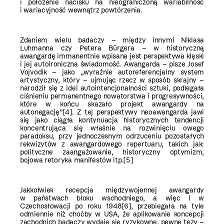
i położenie nacisku na nieograniczoną wariabilność
i wariacyjność wewnątrz powtórzenia.
Zdaniem wielu badaczy – między innymi Niklasa
Luhmanna czy Petera Bürgera – w historyczną
awangardę immanentnie wpisana jest perspektywa klęski
i jej autoironiczna świadomość. Awangarda – pisze Josef
Vojvodík – jako „wyraźnie autoreferencjalny system
artystyczny, który – ujmując rzecz w sposób skrajny –
narodził się z idei autointencjonalności sztuki, podlegała
ciśnieniu permanentnego nowatorstwa i progresywności,
które w końcu skazało projekt awangardy na
autonegację”
[4]
. Z tej perspektywy neoawangarda jawi
się jako ciągła kontynuacja historycznych tendencji
koncentrująca się właśnie na rozwinięciu owego
paradoksu, przy jednoczesnym odrzuceniu pozostałych
rekwizytów z awangardowego repertuaru, takich jak:
polityczne zaangażowanie, historyczny optymizm,
bojowa retoryka manifestów itp.
[5]
Jakkolwiek recepcja międzywojennej awangardy
w państwach bloku wschodniego, a więc i w
Czechosłowacji po roku 1948
[6]
, przebiegała na tyle
odmiennie niż choćby w USA, że aplikowanie koncepcji
zachodnich badaczy wydaje się ryzykowne, pewne tezy –