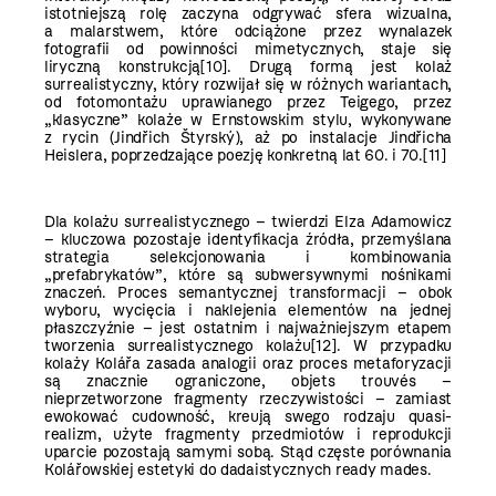
istotniejszą rolę zaczyna odgrywać sfera wizualna,
a malarstwem, które odciążone przez wynalazek
fotografii od powinności mimetycznych, staje się
liryczną konstrukcją
[10]
. Drugą formą jest kolaż
surrealistyczny, który rozwijał się w różnych wariantach,
od fotomontażu uprawianego przez Teigego, przez
„klasyczne” kolaże w Ernstowskim stylu, wykonywane
z rycin (Jindřich Štyrský), aż po instalacje Jindřicha
Heislera, poprzedzające poezję konkretną lat 60. i 70.
[11]
Dla kolażu surrealistycznego – twierdzi Elza Adamowicz
– kluczowa pozostaje identyfikacja źródła, przemyślana
strategia selekcjonowania i kombinowania
„prefabrykatów”, które są subwersywnymi nośnikami
znaczeń. Proces semantycznej transformacji – obok
wyboru, wycięcia i naklejenia elementów na jednej
płaszczyźnie – jest ostatnim i najważniejszym etapem
tworzenia surrealistycznego kolażu
[12]
. W przypadku
kolaży Kolářa zasada analogii oraz proces metaforyzacji
są znacznie ograniczone, objets trouvés –
nieprzetworzone fragmenty rzeczywistości – zamiast
ewokować cudowność, kreują swego rodzaju quasi-
realizm, użyte fragmenty przedmiotów i reprodukcji
uparcie pozostają samymi sobą. Stąd częste porównania
Kolářowskiej estetyki do dadaistycznych ready mades.