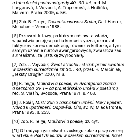
a tabu české postavantgardy 40.-60. let
,
red. M.
Langerová, J. Vojvodík, A. Tippnerová, J. Hrdlička,
Malvern, Praha 2009, s. 56.
[5]
Zob. B. Groys,
Gesamtkunstwerk Stalin
,
Carl Hanser,
München – Vienna 1988.
[6]
Przewrót lutowy, po którym całkowitą władzę
w państwie przejęła partia komunistyczna, oznaczał
faktyczny koniec demokracji, również w kulturze, a tym
samym uznanie nurtów awangardowych, zwłaszcza zaś
surrealizmu, za „sztukę zwyrodniałą.
[7]
Zob. J. Vojvodík,
Świat strachu i strach przed światem
w czeskim surrealizmie lat 30. i 40
, przeł. H. Marciniak,
„Teksty Drugie” 2007, nr 6.
[8]
K. Teige,
Malířství a poesie
, w:
Avantgarda známá
a neznámá. Sv. I – od proletářského umění k poetismu,
red. S. Vlašín, Svoboda, Praha 1971, s. 408.
[9]
J. Kolář,
Mistr Sun o básnickém umění. Nový Epiktet.
Návod k upotřebení. Odpovědi. Dílo
, sv. IV,
Mladá fronta,
Praha 1995, s. 253.
[10]
Zob. K. Teige,
Malířství a poesie
, dz. cyt.
[11]
O tradycji i gatunkach czeskiego kolażu piszę szerzej
w artykule
Poetyki kolażu w czeskim surrealizmie. Karel