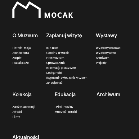
O Muzeum
Zaplanuj wizytę
Wystawy
Historia i misja
Kup bilet
Wystawy czasowe
Architektura
Godziny otwarcia
Wystawy stałe
Zespół
Plan muzeum
Archiwum
Praca i staże
Oprowadzenia
Projekty
Informacje praktyczne
Dostępność
Regulamin zwiedzania Muzeum
Jak dojechać
Kolekcja
Edukacja
Archiwum
Założenia kolekcji
Dzieci i rodziny
Artyści
Młodzież i dorośli
Filmy
Aktualności