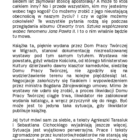
siedem lat zajmował stolicę apostolską? A może to ktoś
całkiem inny? No i przede wszystkim, kim my jesteśmy
wobec tego kogoś? Co możemy zrobić z jego nieustającą
obecnością w naszym życiu? I czy w ogóle możemy
cokolwiek? Te wszystkie pytania rodzą się podczas
przeglądania albumu
Otwarty tron. Sztuka współczesna
wobec fenomenu Jana Pawła II.
I to o nim właśnie będzie
tu mowa.
Książka ta, pięknie wydana przez Dom Pracy Twórczej
w Wigrach, stanowi dokumentację niezrealizowanej
wystawy pod tym samym tytułem. Wystawa nie
powstała, gdyż władze Kościoła, od którego Ministerstwo
Kultury dzierżawiło dawny klasztor kamedułów, siedzibę
Domu Pracy Twórczej, nie zgodziły się na
wydzierżawienie terenu na kolejne pięćdziesiąt lat.
Negocjacje zakończyły się fiaskiem i wypowiedzeniem
przez ministra Bogdana Zdrojewskiego umowy. Mimo że
wystawy nie udało się zrobić, a proces likwidacji Domu
Pracy Twórczej ciągle trwa, likwidator nie zablokował
wydania katalogu, a wręcz przyczynił się do niego. Być
może jest to jedyna taka sytuacja, gdy likwidator
publikuje książkę.
Jej tytuł mówi sam za siebie, a teksty Agnieszki Tarasiuk
i Sebastiana Cichockiego wyjaśniają jeszcze więcej.
Sytuacja jest wyjątkowo perwersyjna. Prace i teksty
zgromadzone przez kuratorów/redaktorów nie starają się