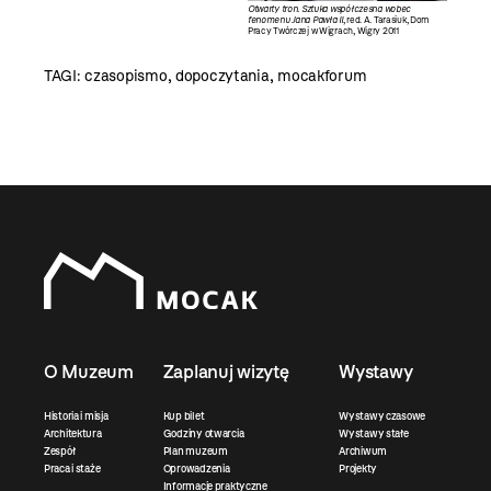
Otwarty tron. Sztuka współczesna wobec
fenomenu Jana Pawła II
, red. A. Tarasiuk, Dom
Pracy Twórczej w Wigrach, Wigry 2011
TAGI:
czasopismo
,
dopoczytania
,
mocakforum
O Muzeum
Zaplanuj wizytę
Wystawy
Historia i misja
Kup bilet
Wystawy czasowe
Architektura
Godziny otwarcia
Wystawy stałe
Zespół
Plan muzeum
Archiwum
Praca i staże
Oprowadzenia
Projekty
Informacje praktyczne