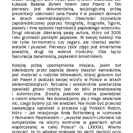
Łukasza Baksika
Byłem fanem Jana Pawła II.
Ten
pierwszy jest dokumentalną, socjologiczną próbą
prezentacji obecności Jana Pawła II w polskich domach
w latach osiemdziesiątych. Obecności oczywiście
zapośredniczonej poprzez fotografię, litografie, figurki,
plakaty i inne sposoby reprodukcji papieskiego wizerunku.
Drugi obrazuje zbieracką pasję autora, który od 2005
roku gromadzi pamiątki papieskie. W swojej kolekcji ma
nie tylko termometry czy zegary, ale również wańki-
wstańki i pluszaki. Pierwszy zbiór zdjęć jest śmiertelnie
poważny, drugi na wskroś ironiczny. Oba łączy
fascynacja banalnością, papieskim śmietnikiem.
Kolejną próbą upamiętnienia miejsca, jakim był
odwiedzony przez papieża dawny klasztor kamedułów,
jest materiał o rodzinie Milewskich, której gościem był
Jan Paweł II podczas swojej wizyty w Polsce w latach
siedemdziesiątych. Rytualna i wielokrotnie powtarzana
opowieść głowy rodziny jest do bólu przewidywalna
i autentyczna. Zresztą podobnie można powiedzieć
o całym albumie. Nie dowiadujemy się z niego właściwie
nic, czego byśmy już nie wiedzieli. Nie może być przecież
zaskakująca opowieść o prezesie Ligi Polskich Rodzin,
który – jak relacjonuje Anda Rottenberg w rozmowie
z Romanem Pawłowskim – „wysyłał swoich członków lub
sympatyków na wizyty kontrolne w galeriach sztuki
współczesnej w całej Polsce” (s. LXXXIX). Wiemy
przecież, że to właśnie posłowie tej partii zwrócili oczy