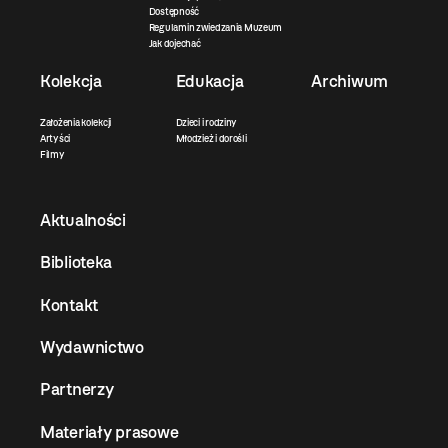
Dostępność
Regulamin zwiedzania Muzeum
Jak dojechać
Kolekcja
Edukacja
Archiwum
Założenia kolekcji
Dzieci i rodziny
Artyści
Młodzież i dorośli
Filmy
Aktualności
Biblioteka
Kontakt
Wydawnictwo
Partnerzy
Materiały prasowe