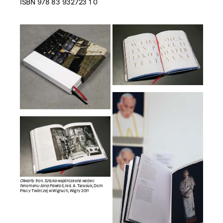
ISBN 978 83 932723 1 0
Otwarty tron. Sztuka współczesna wobec
fenomenu Jana Pawła II
, red. A. Tarasiuk, Dom
Pracy Twórczej w Wigrach, Wigry 2011