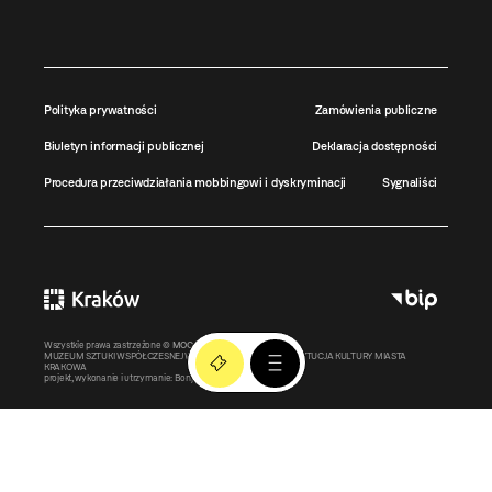
Polityka prywatności
Zamówienia publiczne
Biuletyn informacji publicznej
Deklaracja dostępności
Procedura przeciwdziałania mobbingowi i dyskryminacji
Sygnaliści
Wszystkie prawa zastrzeżone ©
MOCAK
2011-2026
MUZEUM SZTUKI WSPÓŁCZESNEJ W KRAKOWIE MOCAK – INSTYTUCJA KULTURY MIASTA
KRAKOWA
projekt, wykonanie i utrzymanie:
Bonjour.pl