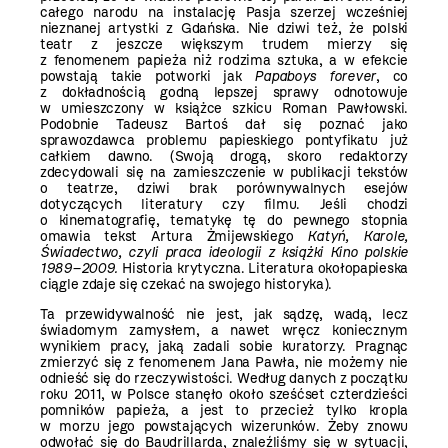
całego narodu na instalację Pasja szerzej wcześniej
nieznanej artystki z Gdańska. Nie dziwi też, że polski
teatr z jeszcze większym trudem mierzy się
z fenomenem papieża niż rodzima sztuka, a w efekcie
powstają takie potworki jak
Papaboys forever
, co
z dokładnością godną lepszej sprawy odnotowuje
w umieszczony w książce szkicu Roman Pawłowski.
Podobnie Tadeusz Bartoś dał się poznać jako
sprawozdawca problemu papieskiego pontyfikatu już
całkiem dawno. (Swoją drogą, skoro redaktorzy
zdecydowali się na zamieszczenie w publikacji tekstów
o teatrze, dziwi brak porównywalnych esejów
dotyczących literatury czy filmu. Jeśli chodzi
o kinematografię, tematykę tę do pewnego stopnia
omawia tekst Artura Żmijewskiego
Katyń, Karole,
Świadectwo, czyli praca ideologii z książki Kino polskie
1989–2009.
Historia krytyczna. Literatura okołopapieska
ciągle zdaje się czekać na swojego historyka).
Ta przewidywalność nie jest, jak sądzę, wadą, lecz
świadomym zamysłem, a nawet wręcz koniecznym
wynikiem pracy, jaką zadali sobie kuratorzy. Pragnąc
zmierzyć się z fenomenem Jana Pawła, nie możemy nie
odnieść się do rzeczywistości. Według danych z początku
roku 2011, w Polsce stanęło około sześćset czterdzieści
pomników papieża, a jest to przecież tylko kropla
w morzu jego powstających wizerunków. Żeby znowu
odwołać się do Baudrillarda, znaleźliśmy się w sytuacji,