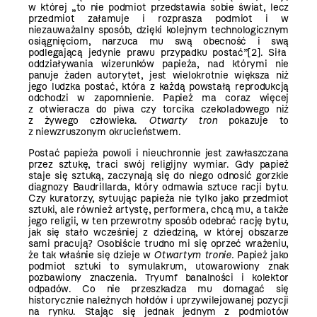
w której „to nie podmiot przedstawia sobie świat, lecz
przedmiot załamuje i rozprasza podmiot i w
niezauważalny sposób, dzięki kolejnym technologicznym
osiągnięciom, narzuca mu swą obecność i swą
podlegającą jedynie prawu przypadku postać”[2]. Siła
oddziaływania wizerunków papieża, nad którymi nie
panuje żaden autorytet, jest wielokrotnie większa niż
jego ludzka postać, która z każdą powstałą reprodukcją
odchodzi w zapomnienie. Papież ma coraz więcej
z otwieracza do piwa czy torcika czekoladowego niż
z żywego człowieka.
Otwarty tron
pokazuje to
z niewzruszonym okrucieństwem.
Postać papieża powoli i nieuchronnie jest zawłaszczana
przez sztukę, traci swój religijny wymiar. Gdy papież
staje się sztuką, zaczynają się do niego odnosić gorzkie
diagnozy Baudrillarda, który odmawia sztuce racji bytu.
Czy kuratorzy, sytuując papieża nie tylko jako przedmiot
sztuki, ale również artystę, performera, chcą mu, a także
jego religii, w ten przewrotny sposób odebrać rację bytu,
jak się stało wcześniej z dziedziną, w której obszarze
sami pracują? Osobiście trudno mi się oprzeć wrażeniu,
że tak właśnie się dzieje w
Otwartym tronie.
Papież jako
podmiot sztuki to symulakrum, utowarowiony znak
pozbawiony znaczenia. Tryumf banalności i kolektor
odpadów. Co nie przeszkadza mu domagać się
historycznie należnych hołdów i uprzywilejowanej pozycji
na rynku. Stając się jednak jednym z podmiotów