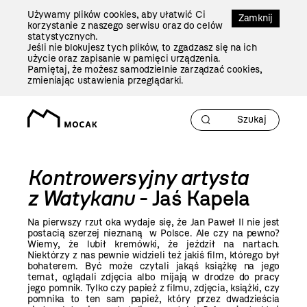
Przejdź
Używamy plików cookies, aby ułatwić Ci
Do
Zamknij
korzystanie z naszego serwisu oraz do celów
Treści
statystycznych.
Jeśli nie blokujesz tych plików, to zgadzasz się na ich
użycie oraz zapisanie w pamięci urządzenia.
Pamiętaj, że możesz samodzielnie zarządzać cookies,
zmieniając ustawienia przeglądarki.
Kontrowersyjny artysta
z Watykanu
- Jaś Kapela
Na pierwszy rzut oka wydaje się, że Jan Paweł II nie jest
postacią szerzej nieznaną w Polsce. Ale czy na pewno?
Wiemy, że lubił kremówki, że jeździł na nartach.
Niektórzy z nas pewnie widzieli też jakiś film, którego był
bohaterem. Być może czytali jakąś książkę na jego
temat, oglądali zdjęcia albo mijają w drodze do pracy
jego pomnik. Tylko czy papież z filmu, zdjęcia, książki, czy
pomnika to ten sam papież, który przez dwadzieścia