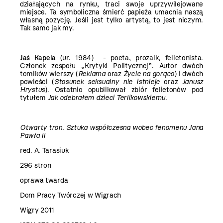
działających na rynku, traci swoje uprzywilejowane
miejsce. Ta symboliczna śmierć papieża umacnia naszą
własną pozycję. Jeśli jest tylko artystą, to jest niczym.
Tak samo jak my.
Jaś Kapela
(ur. 1984) - poeta, prozaik, felietonista.
Członek zespołu „Krytyki Politycznej”. Autor dwóch
tomików wierszy (
Reklama
oraz
Życie na gorąco
) i dwóch
powieści (
Stosunek seksualny nie istnieje
oraz
Janusz
Hrystus
). Ostatnio opublikował zbiór felietonów pod
tytułem
Jak odebrałem dzieci Terlikowskiemu
.
Otwarty tron. Sztuka współczesna wobec fenomenu Jana
Pawła II
red. A. Tarasiuk
296 stron
oprawa twarda
Dom Pracy Twórczej w Wigrach
Wigry 2011