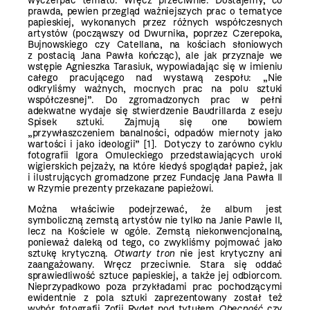
wyczerpać tematu. Wręcz przeciwnie. Dostajemy, co
prawda, pewien przegląd ważniejszych prac o tematyce
papieskiej, wykonanych przez różnych współczesnych
artystów (począwszy od Dwurnika, poprzez Czerepoka,
Bujnowskiego czy Catellana, na kościach słoniowych
z postacią Jana Pawła kończąc), ale jak przyznaje we
wstępie Agnieszka Tarasiuk, wypowiadając się w imieniu
całego pracującego nad wystawą zespołu: „Nie
odkryliśmy ważnych, mocnych prac na polu sztuki
współczesnej”. Do zgromadzonych prac w pełni
adekwatne wydaje się stwierdzenie Baudrillarda z eseju
Spisek sztuki. Zajmują się one bowiem
„przywłaszczeniem banalności, odpadów miernoty jako
wartości i jako ideologii” [1]. Dotyczy to zarówno cyklu
fotografii Igora Omuleckiego przedstawiających uroki
wigierskich pejzaży, na które kiedyś spoglądał papież, jak
i ilustrujących gromadzone przez Fundację Jana Pawła II
w Rzymie prezenty przekazane papieżowi.
Można właściwie podejrzewać, że album jest
symboliczną zemstą artystów nie tylko na Janie Pawle II,
lecz na Kościele w ogóle. Zemstą niekonwencjonalną,
ponieważ daleką od tego, co zwykliśmy pojmować jako
sztukę krytyczną.
Otwarty tron
nie jest krytyczny ani
zaangażowany. Wręcz przeciwnie. Stara się oddać
sprawiedliwość sztuce papieskiej, a także jej odbiorcom.
Nieprzypadkowo poza przykładami prac pochodzącymi
ewidentnie z pola sztuki zaprezentowany został też
wybór fotografii Zofii Rydet pod tytułem
Obecność
czy