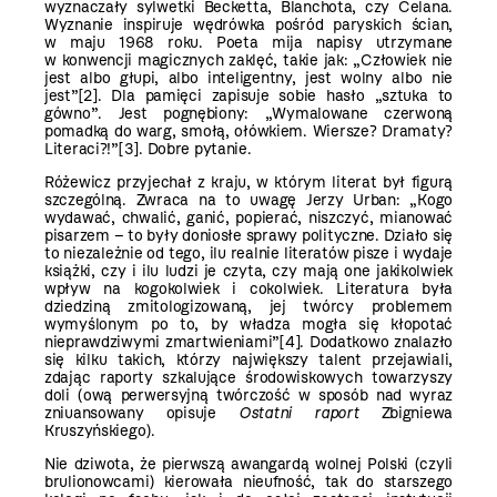
wyznaczały sylwetki Becketta, Blanchota, czy Celana.
Wyznanie inspiruje wędrówka pośród paryskich ścian,
w maju 1968 roku. Poeta mija napisy utrzymane
w konwencji magicznych zaklęć, takie jak: „Człowiek nie
jest albo głupi, albo inteligentny, jest wolny albo nie
jest”
[2]
. Dla pamięci zapisuje sobie hasło „sztuka to
gówno”. Jest pognębiony: „Wymalowane czerwoną
pomadką do warg, smołą, ołówkiem. Wiersze? Dramaty?
Literaci?!”
[3]
. Dobre pytanie.
Różewicz przyjechał z kraju, w którym literat był figurą
szczególną. Zwraca na to uwagę Jerzy Urban: „Kogo
wydawać, chwalić, ganić, popierać, niszczyć, mianować
pisarzem – to były doniosłe sprawy polityczne. Działo się
to niezależnie od tego, ilu realnie literatów pisze i wydaje
książki, czy i ilu ludzi je czyta, czy mają one jakikolwiek
wpływ na kogokolwiek i cokolwiek. Literatura była
dziedziną zmitologizowaną, jej twórcy problemem
wymyślonym po to, by władza mogła się kłopotać
nieprawdziwymi zmartwieniami”
[4]
. Dodatkowo znalazło
się kilku takich, którzy największy talent przejawiali,
zdając raporty szkalujące środowiskowych towarzyszy
doli (ową perwersyjną twórczość w sposób nad wyraz
zniuansowany opisuje
Ostatni raport
Zbigniewa
Kruszyńskiego).
Nie dziwota, że pierwszą awangardą wolnej Polski (czyli
brulionowcami) kierowała nieufność, tak do starszego