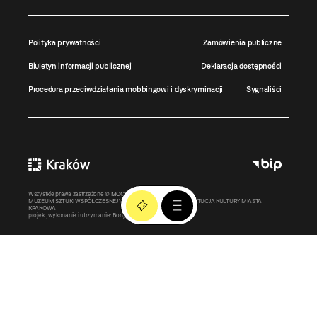
Polityka prywatności
Zamówienia publiczne
Biuletyn informacji publicznej
Deklaracja dostępności
Procedura przeciwdziałania mobbingowi i dyskryminacji
Sygnaliści
Wszystkie prawa zastrzeżone ©
MOCAK
2011-2026
MUZEUM SZTUKI WSPÓŁCZESNEJ W KRAKOWIE MOCAK – INSTYTUCJA KULTURY MIASTA
KRAKOWA
projekt, wykonanie i utrzymanie:
Bonjour.pl