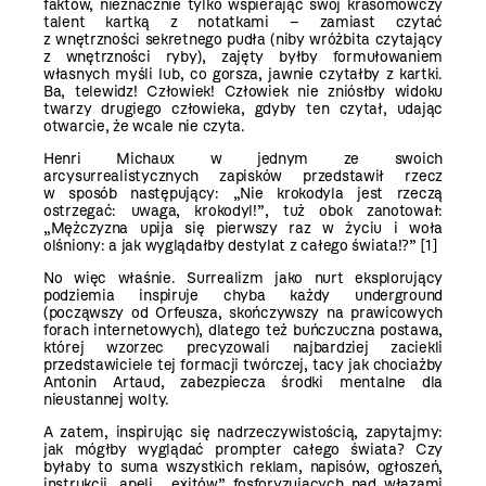
faktów, nieznacznie tylko wspierając swój krasomówczy
talent kartką z notatkami – zamiast czytać
z wnętrzności sekretnego pudła (niby wróżbita czytający
z wnętrzności ryby), zajęty byłby formułowaniem
własnych myśli lub, co gorsza, jawnie czytałby z kartki.
Ba, telewidz! Człowiek! Człowiek nie zniósłby widoku
twarzy drugiego człowieka, gdyby ten czytał, udając
otwarcie, że wcale nie czyta.
Henri Michaux w jednym ze swoich
arcysurrealistycznych zapisków przedstawił rzecz
w sposób następujący: „Nie krokodyla jest rzeczą
ostrzegać: uwaga, krokodyl!”, tuż obok zanotował:
„Mężczyzna upija się pierwszy raz w życiu i woła
olśniony: a jak wyglądałby destylat z całego świata!?”
[1]
No więc właśnie. Surrealizm jako nurt eksplorujący
podziemia inspiruje chyba każdy underground
(począwszy od Orfeusza, skończywszy na prawicowych
forach internetowych), dlatego też buńczuczna postawa,
której wzorzec precyzowali najbardziej zaciekli
przedstawiciele tej formacji twórczej, tacy jak chociażby
Antonin Artaud, zabezpiecza środki mentalne dla
nieustannej wolty.
A zatem, inspirując się nadrzeczywistością, zapytajmy:
jak mógłby wyglądać prompter całego świata? Czy
byłaby to suma wszystkich reklam, napisów, ogłoszeń,
instrukcji, apeli, „exitów” fosforyzujących nad włazami