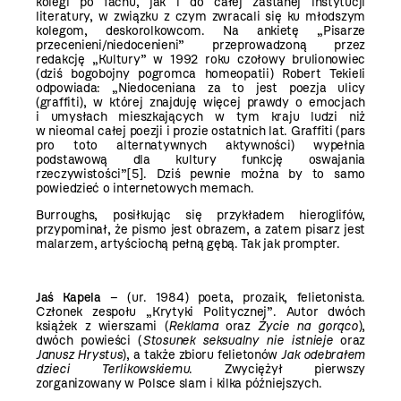
kolegi po fachu, jak i do całej zastanej instytucji
literatury, w związku z czym zwracali się ku młodszym
kolegom, deskorolkowcom. Na ankietę „Pisarze
przecenieni/niedocenieni” przeprowadzoną przez
redakcję „Kultury” w 1992 roku czołowy brulionowiec
(dziś bogobojny pogromca homeopatii) Robert Tekieli
odpowiada: „Niedoceniana za to jest poezja ulicy
(graffiti), w której znajduję więcej prawdy o emocjach
i umysłach mieszkających w tym kraju ludzi niż
w nieomal całej poezji i prozie ostatnich lat. Graffiti (pars
pro toto alternatywnych aktywności) wypełnia
podstawową dla kultury funkcję oswajania
rzeczywistości”
[5]
. Dziś pewnie można by to samo
powiedzieć o internetowych memach.
Burroughs, posiłkując się przykładem hieroglifów,
przypominał, że pismo jest obrazem, a zatem pisarz jest
malarzem, artyściochą pełną gębą. Tak jak prompter.
Jaś Kapela
– (ur. 1984) poeta, prozaik, felietonista.
Członek zespołu „Krytyki Politycznej”. Autor dwóch
książek z wierszami (
Reklama
oraz
Życie na gorąco
),
dwóch powieści (
Stosunek seksualny nie istnieje
oraz
Janusz Hrystus
), a także zbioru felietonów
Jak odebrałem
dzieci Terlikowskiemu
. Zwyciężył pierwszy
zorganizowany w Polsce slam i kilka późniejszych.