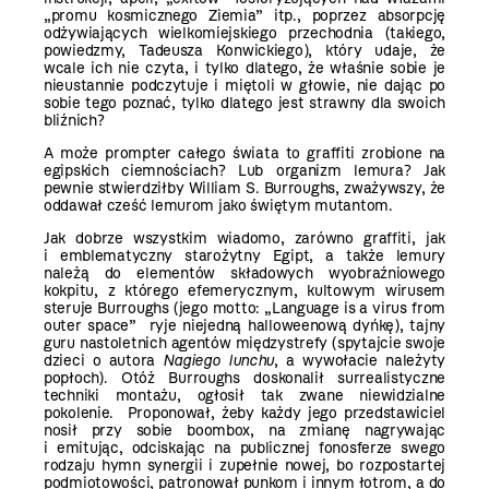
„promu kosmicznego Ziemia” itp., poprzez absorpcję
odżywiających wielkomiejskiego przechodnia (takiego,
powiedzmy, Tadeusza Konwickiego), który udaje, że
wcale ich nie czyta, i tylko dlatego, że właśnie sobie je
nieustannie podczytuje i miętoli w głowie, nie dając po
sobie tego poznać, tylko dlatego jest strawny dla swoich
bliźnich?
A może prompter całego świata to graffiti zrobione na
egipskich ciemnościach? Lub organizm lemura? Jak
pewnie stwierdziłby William S. Burroughs, zważywszy, że
oddawał cześć lemurom jako świętym mutantom.
Jak dobrze wszystkim wiadomo, zarówno graffiti, jak
i emblematyczny starożytny Egipt, a także lemury
należą do elementów składowych wyobraźniowego
kokpitu, z którego efemerycznym, kultowym wirusem
steruje Burroughs (jego motto: „Language is a virus from
outer space” ryje niejedną halloweenową dyńkę), tajny
guru nastoletnich agentów międzystrefy (spytajcie swoje
dzieci o autora
Nagiego lunchu
, a wywołacie należyty
popłoch). Otóż Burroughs doskonalił surrealistyczne
techniki montażu, ogłosił tak zwane niewidzialne
pokolenie. Proponował, żeby każdy jego przedstawiciel
nosił przy sobie boombox, na zmianę nagrywając
i emitując, odciskając na publicznej fonosferze swego
rodzaju hymn synergii i zupełnie nowej, bo rozpostartej
podmiotowości, patronował punkom i innym łotrom, a do