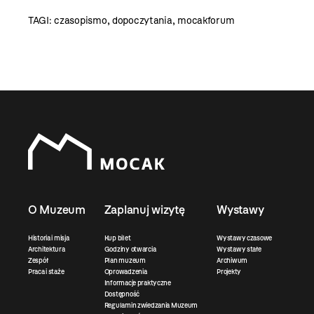
TAGI:
czasopismo
,
dopoczytania
,
mocakforum
O Muzeum
Zaplanuj wizytę
Wystawy
Historia i misja
Kup bilet
Wystawy czasowe
Architektura
Godziny otwarcia
Wystawy stałe
Zespół
Plan muzeum
Archiwum
Praca i staże
Oprowadzenia
Projekty
Informacje praktyczne
Dostępność
Regulamin zwiedzania Muzeum