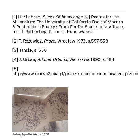
[1]
H. Michaux,
Slices Of Knowledge
[w] Poems for the
Millennium: The University of California Book of Modern
& Postmodern Poetry : From Fin-De-Siecle to Negritude,
red. J. Rothenbeg, P. Jorris, tłum. własne
[2]
T. Różewicz,
Proza
, Wrocław 1973, s.557-558
[3]
Tamże, s. 558
[4]
J. Urban,
Alfabet Urbana,
Warszawa 1990, s. 184
[5]
http://www.niniwa2.cba.pl/pisarze_niedocenieni_pisarze_przec
Andrzej Szpindler,
telebach
, 2012