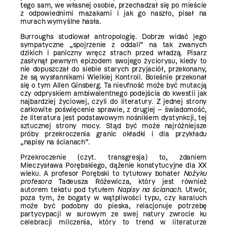
tego sam, we własnej osobie, przechadzał się po mieście
z odpowiednimi mazakami i jak go naszło, pisał na
murach wymyślne hasła.
Burroughs studiował antropologię. Dobrze widać jego
sympatyczne „spojrzenie z oddali” na tak zwanych
dzikich i paniczny wręcz strach przed władzą. Pisarz
zasłynął pewnym epizodem swojego życiorysu, kiedy to
nie dopuszczał do siebie starych przyjaciół, przekonany,
że są wysłannikami Wielkiej Kontroli. Boleśnie przekonał
się o tym Allen Ginsberg. Ta nieufność może być mutacją
czy odpryskiem ambiwalentnego podejścia do kwestii jak
najbardziej życiowej, czyli do literatury. Z jednej strony
całkowite poświęcenie sprawie, z drugiej – świadomość,
że literatura jest podstawowym nośnikiem dystynkcji, tej
sztucznej strony mocy. Stąd być może najróżniejsze
próby przekroczenia granic okładki i dla przykładu
„napisy na ścianach”.
Przekroczenie (czyt. transgresja) to, zdaniem
Mieczysława Porębskiego, dążenie konstytucyjne dla XX
wieku. A profesor Porębski to tytułowy bohater
Nożyku
profesora
Tadeusza Różewicza, który jest również
autorem tekstu pod tytułem
Napisy na ścianach
. Utwór,
poza tym, że bogaty w wątpliwości typu, czy karaluch
może być podobny do pieska, relacjonuje potrzebę
partycypacji w surowym ze swej natury zwrocie ku
celebracji milczenia, który to trend w literaturze