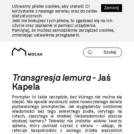
Przejdź
Używamy plików cookies, aby ułatwić Ci
Do
Zamknij
korzystanie z naszego serwisu oraz do celów
Treści
statystycznych.
Jeśli nie blokujesz tych plików, to zgadzasz się na ich
użycie oraz zapisanie w pamięci urządzenia.
Pamiętaj, że możesz samodzielnie zarządzać cookies,
zmieniając ustawienia przeglądarki.
Transgresja lemura
- Jaś
Kapela
Prompter to takie narzędzie, bez którego nie można się
obejść. Nie sposób wyobrazić sobie nowoczesnego świata
pozbawionego prompterów. Jak wyglądałyby codzienne
wiadomości bez tego sekretnego pudła, ukrytego na
tyłach, zaszytego w słodkiej nieświadomości jeszcze
słodszej kamery? Telewidz nie zniósłby widoku twarzy
spikera, który zamiast czytać z ekranu – udając, że
referuje bezpośrednio z samego źródła wszystkich