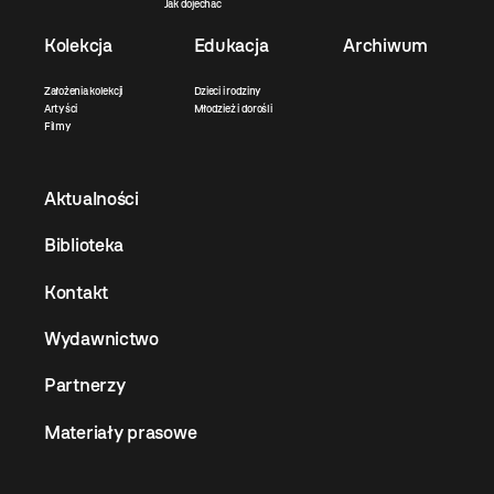
Jak dojechać
Kolekcja
Edukacja
Archiwum
Założenia kolekcji
Dzieci i rodziny
Artyści
Młodzież i dorośli
Filmy
Aktualności
Biblioteka
Kontakt
Wydawnictwo
Partnerzy
Materiały prasowe