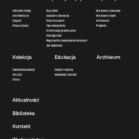
Historia i misja
Kup bilet
Wystawy czasowe
Architektura
Godziny otwarcia
Wystawy stałe
Zespół
Plan muzeum
Archiwum
Praca i staże
Oprowadzenia
Projekty
Informacje praktyczne
Dostępność
Regulamin zwiedzania Muzeum
Jak dojechać
Kolekcja
Edukacja
Archiwum
Założenia kolekcji
Dzieci i rodziny
Artyści
Młodzież i dorośli
Filmy
Aktualności
Biblioteka
Kontakt