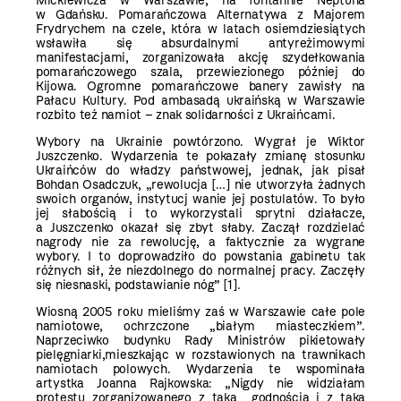
Mickiewicza w Warszawie, na fontannie Neptuna
w Gdańsku. Pomarańczowa Alternatywa z Majorem
Frydrychem na czele, która w latach osiemdziesiątych
wsławiła się absurdalnymi antyreżimowymi
manifestacjami, zorganizowała akcję szydełkowania
pomarańczowego szala, przewiezionego później do
Kijowa. Ogromne pomarańczowe banery zawisły na
Pałacu Kultury. Pod ambasadą ukraińską w Warszawie
rozbito też namiot – znak solidarności z Ukraińcami.
Wybory na Ukrainie powtórzono. Wygrał je Wiktor
Juszczenko. Wydarzenia te pokazały zmianę stosunku
Ukraińców do władzy państwowej, jednak, jak pisał
Bohdan Osadczuk, „rewolucja […] nie utworzyła żadnych
swoich organów, instytucj wanie jej postulatów. To było
jej słabością i to wykorzystali sprytni działacze,
a Juszczenko okazał się zbyt słaby. Zaczął rozdzielać
nagrody nie za rewolucję, a faktycznie za wygrane
wybory. I to doprowadziło do powstania gabinetu tak
różnych sił, że niezdolnego do normalnej pracy. Zaczęły
się niesnaski, podstawianie nóg” [1].
Wiosną 2005 roku mieliśmy zaś w Warszawie całe pole
namiotowe, ochrzczone „białym miasteczkiem”.
Naprzeciwko budynku Rady Ministrów pikietowały
pielęgniarki,mieszkając w rozstawionych na trawnikach
namiotach polowych. Wydarzenia te wspominała
artystka Joanna Rajkowska: „Nigdy nie widziałam
protestu zorganizowanego z taką godnością i z taką