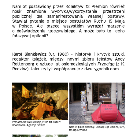
Namiot postawiony przez Kolektyw 12 Plemion również
nosił znamiona wybryku,wykorzystania przestrzeni
publicznej dla zamanifestowania własnej postawy.
Stawiał pytanie o miejsce postulatów Ruchu 15 Maja
w Polsce. Ale przede wszystkim wyrażał marzenie
o doświadczeniu rzeczywistego. A może było to echo
fałszywej epifanii?
Karol Sienkiewicz
(ur. 1980) - historyk i krytyk sztuki,
redaktor książek, między innymi zbioru tekstów Andy
Rottenberg o sztuce lat osiemdziesiątych
Przeciąg
(z K.
Redzisz). Jako krytyk współpracuje z dwutygodnik.com.
Pomarańczowa rewolucja, 2007, fot. Robert
Kowalewski / Agencja Gazeta
Namiot przed siedzibą Fundacji Bęc Zmiana, 2011,
fot. Bęc Zmiana