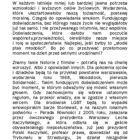
W każdym istnieje mniej lub bardziej jawna potrzeba
wzniosłości i wyższych celów życiowych.
Wydarzenia,
które ukształtowałoby naszą tożsamość, postawę
moralną. Czegoś do opowiadania
wnukom. Fundującego
doświadczenia, bez którego nasze życie nie wyglądałoby
już tak samo. I nie
przeżywanego intymnie, lecz wspólnie.
Doświadczenia, które dałoby nam poczucie
wspólnoty,
przynależności, określiłoby nasze miejsce
i rolę w społeczeństwie. Najlepiej, jeśli byłby to „słodki
ptak młodości”. Bo po co przeżywać przełomowy
moment na dzień przed setnymi urodzinami?
Znamy takie historie z filmów – potrafią nas na chwilę
wzruszyć. Albo z opowiadań innych.
Dla pokolenia ojców
i dziadków będą to na przykład powstanie warszawskie,
wydarzenia roku
1968, Woodstock, pierwsza
Solidarność… Takim fundującym doświadczeniem może
być moment,
w którym odważymy się mówić własnym
głosem. Gdy zachowujemy się wbrew ustalonym
regułom,
na przekór władzy, ale w zgodzie z własnym
sercem. Dla środowisk LGBT będą to wypadki
w
nowojorskim barze Stonewall, a na naszym lokalnym
podwórku – Parada Równości z 2005 roku,
zakazana
przez ówczesnego prezydenta Warszawy Lecha
Kaczyńskiego, a która odbyła się w geście
obywatelskiego nieposłuszeństwa. Już jako prezydent
Polski Kaczyński, profesor prawa, dowiedział
się od
Trybunału w Strasburgu, że działał niezgodnie