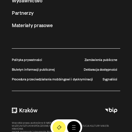
Wydawnictwo
Partnerzy
Materiały prasowe
Polityka prywatności
Zamówienia publiczne
Biuletyn informacji publicznej
Deklaracja dostępności
Procedura przeciwdziałania mobbingowi i dyskryminacji
Sygnaliści
Wszystkie prawa zastrzeżone ©
MOCAK
2011-2026
MUZEUM SZTUKI WSPÓŁCZESNEJ W KRAKOWIE MOCAK – INSTYTUCJA KULTURY MIASTA
KRAKOWA
projekt, wykonanie i utrzymanie:
Bonjour.pl