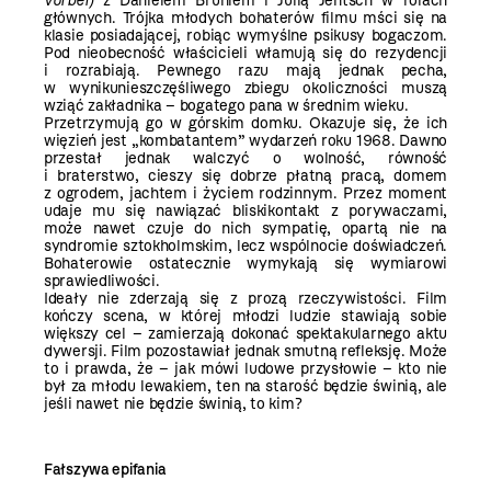
vorbei)
z Danielem Brühlem i Julią Jentsch w rolach
głównych. Trójka młodych bohaterów
filmu mści się na
klasie posiadającej, robiąc wymyślne psikusy bogaczom.
Pod nieobecność
właścicieli włamują się do rezydencji
i rozrabiają. Pewnego razu mają jednak pecha,
w wyniku
nieszczęśliwego zbiegu okoliczności muszą
wziąć zakładnika – bogatego pana w średnim wieku.
Przetrzymują go w górskim domku. Okazuje się, że ich
więzień jest „kombatantem” wydarzeń roku
1968. Dawno
przestał jednak walczyć o wolność, równość
i braterstwo, cieszy się dobrze płatną
pracą, domem
z ogrodem, jachtem i życiem rodzinnym. Przez moment
udaje mu się nawiązać bliski
kontakt z porywaczami,
może nawet czuje do nich sympatię, opartą nie na
syndromie sztokholmskim,
lecz wspólnocie doświadczeń.
Bohaterowie ostatecznie wymykają się wymiarowi
sprawiedliwości.
Ideały nie zderzają się z prozą rzeczywistości. Film
kończy scena, w której młodzi ludzie
stawiają sobie
większy cel – zamierzają dokonać spektakularnego aktu
dywersji. Film pozostawiał
jednak smutną refleksję. Może
to i prawda, że – jak mówi ludowe przysłowie – kto nie
był za młodu
lewakiem, ten na starość będzie świnią, ale
jeśli nawet nie będzie świnią, to kim?
Fałszywa epifania