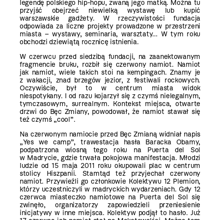
legendę polskiego hip-hopu, zwaną jego matką. Można tu
przyjść obejrzeć niewielką wystawę lub kupić
warszawskie gadżety. W rzeczywistości fundacja
odpowiada za liczne projekty prowadzone w przestrzeni
miasta – wystawy, seminaria, warsztaty… W tym roku
obchodzi dziewiątą rocznicę istnienia.
W czerwcu przed siedzibą fundacji, na zaanektowanym
fragmencie bruku, rozbił się czerwony namiot. Namiot
jak namiot, wiele takich stoi na kempingach. Znamy je
z wakacji, znad brzegów jezior, z festiwali rockowych.
Oczywiście, był to w centrum miasta widok
niespotykany. I od razu kojarzył się z czymś nielegalnym,
tymczasowym, surrealnym. Kontekst miejsca, otwarte
drzwi do Bęc Zmiany, powodował, że namiot stawał się
też czymś „cool”.
Na czerwonym namiocie przed Bęc Zmianą widniał napis
„Yes we camp”, trawestacja hasła Baracka Obamy,
podpatrzona wiosną tego roku na Puerta del Sol
w Madrycie, gdzie trwała pokojowa manifestacja. Młodzi
ludzie od 15 maja 2011 roku okupowali plac w centrum
stolicy Hiszpanii. Stamtąd też przyjechał czerwony
namiot. Przywieźli go członkowie Kolektywu 12 Plemion,
którzy uczestniczyli w madryckich wydarzeniach. Gdy 12
czerwca miasteczko namiotowe na Puerta del Sol się
zwinęło, organizatorzy zapowiedzieli przeniesienie
inicjatywy w inne miejsca. Kolektyw podjął to hasło. Już