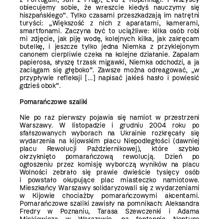
obiecujemy sobie, że wreszcie kiedyś nauczymy się
hiszpańskiego”. Tylko czasami przeszkadzają im natrętni
turyści: „Większość z nich z aparatami, kamerami,
smartfonami. Zaczyna być to uciążliwe: kilka osób robi
mi zdjęcie, jak piję wodę, kolejnych kilka, jak zakręcam
butelkę, i jeszcze tylko jedna Niemka z przyklejonym
canonem cierpliwie czeka na kolejne działanie. Zapalam
papierosa, słyszę trzask migawki, Niemka odchodzi, a ja
zaciągam się głęboko”. Zawsze można odreagować, „w
przypływie refleksji […] napisać jakieś hasło i powiesić
gdzieś obok”.
Pomarańczowe szaliki
Nie po raz pierwszy pojawia się namiot w przestrzeni
Warszawy. W listopadzie i grudniu 2004 roku po
sfałszowanych wyborach na Ukrainie rozkręcały się
wydarzenia na kijowskim placu Niepodległości (dawniej
placu Rewolucji Październikowej), które szybko
okrzyknięto pomarańczową rewolucją. Dzień po
ogłoszeniu przez komisję wyborczą wyników na placu
Wolności zebrało się prawie dwieście tysięcy osób
i powstało okupujące plac miasteczko namiotowe.
Mieszkańcy Warszawy solidaryzowali się z wydarzeniami
w Kijowie chociażby pomarańczowymi akcentami.
Pomarańczowe szaliki zawisły na pomnikach: Aleksandra
Fredry w Poznaniu, Tarasa Szewczenki i Adama