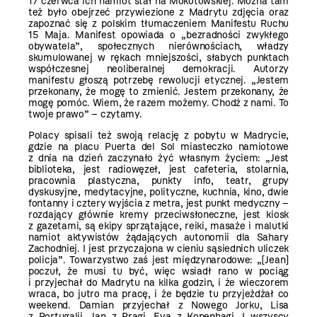
17 czerwca ich namiot stał na Mokotowskiej. Można tam
też było obejrzeć przywiezione z Madrytu zdjęcia oraz
zapoznać się z polskim tłumaczeniem Manifestu Ruchu
15 Maja. Manifest opowiada o „bezradności zwykłego
obywatela”, społecznych nierównościach, władzy
skumulowanej w rękach mniejszości, słabych punktach
współczesnej neoliberalnej demokracji. Autorzy
manifestu głoszą potrzebę rewolucji etycznej. „Jestem
przekonany, że mogę to zmienić. Jestem przekonany, że
mogę pomóc. Wiem, że razem możemy. Chodź z nami. To
twoje prawo” – czytamy.
Polacy spisali też swoją relację z pobytu w Madrycie,
gdzie na placu Puerta del Sol miasteczko namiotowe
z dnia na dzień zaczynało żyć własnym życiem: „Jest
biblioteka, jest radiowęzeł, jest cafeteria, stolarnia,
pracownia plastyczna, punkty info, teatr, grupy
dyskusyjne, medytacyjne, polityczne, kuchnia, kino, dwie
fontanny i cztery wyjścia z metra, jest punkt medyczny –
rozdający głównie kremy przeciwsłoneczne, jest kiosk
z gazetami, są ekipy sprzątające, reiki, masaże i malutki
namiot aktywistów żądających autonomii dla Sahary
Zachodniej. I jest przyczajona w cieniu sąsiednich uliczek
policja”. Towarzystwo zaś jest międzynarodowe: „[Jean]
poczuł, że musi tu być, więc wsiadł rano w pociąg
i przyjechał do Madrytu na kilka godzin, i że wieczorem
wraca, bo jutro ma pracę, i że będzie tu przyjeżdżał co
weekend. Damian przyjechał z Nowego Jorku, Lisa
z Portugalii, Jan z Pragi, Eva z Kopenhagi. I wszyscy