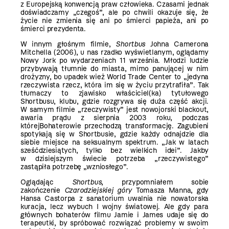
z Europejską konwencją praw człowieka.
Czasami jednak
doświadczamy „czegoś”, ale po chwili okazuje się, że
życie nie zmienia się ani po
śmierci papieża, ani po
śmierci prezydenta.
W innym głośnym filmie,
Shortbus
Johna Camerona
Mitchella (2006), u nas rzadko
wyświetlanym, oglądamy
Nowy Jork po wydarzeniach 11 września. Młodzi ludzie
przybywają
tłumnie do miasta, mimo panującej w nim
drożyzny, bo upadek wież World Trade Center to
„jedyna
rzeczywista rzecz, która im się w życiu przytrafiła”. Tak
tłumaczy to zjawisko właściciel(
ka) tytułowego
Shortbusu, klubu, gdzie rozgrywa się duża część akcji.
W samym filmie
„rzeczywisty” jest nowojorski blackout,
awaria prądu z sierpnia 2003 roku, podczas
której
Bohaterowie przechodzą transformację. Zagubieni
spotykają się w Shortbusie, gdzie każdy odnajdzie
dla
siebie miejsce na seksualnym spektrum. „Jak w latach
sześćdziesiątych, tylko bez
wielkich idei”. Jakby
w dzisiejszym świecie potrzeba „rzeczywistego”
zastąpiła potrzebę
„wzniosłego”.
Oglądając
Shortbus
, przypomniałem sobie
zakończenie
Czarodziejskiej góry
Tomasza Manna,
gdy
Hansa Castorpa z sanatorium uwalnia nie nowatorska
kuracja, lecz wybuch I wojny światowej.
Ale gdy para
głównych bohaterów filmu Jamie i James udaje się do
terapeutki, by spróbować
rozwiązać problemy w swoim