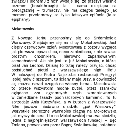
związku i jednemu z nich wydaje się, że przeżył właśnie
przełom
(breakthrough), ta – sama cierpiąca na
preorgazmię – tłumaczy: nie ma czegoś takiego
jak
moment przełomowy, są tylko fałszywe epifanie (false
epiphany).
Mokotowska
Z Nowego Jorku przenosimy się do Śródmieścia
Warszawy. Znajdujemy się na ulicy Mokotowskiej. Jest
ciepły czerwcowy dzień. Mokotowska z pozoru wygląda
jak pierwsza lepsza ulica, nieco zaniedbana, z nie zawsze
prostym chodnikiem, nierówno zaparkowanymi
samochodami. Ale nie jest to już Mokotowska, o której
pisał Jan Lechoń. Dzisiaj to tutaj należy przyjść, chcąc
podsłuchać plotki z warszawskiego high life’u.
W należącej do Piotra Najsztuba restauracji Przegryź
lepiej mówić szeptem, tu ściany mają uszy, a dowiedzieć
się można nawet czegoś na własny temat. Mokotowska
to przede wszystkim modne butiki, przez szaraków
oglądane zza ogromnych szyb wmontowanych
w zaniedbane fasady podniszczonych kamienic. To tu
sprzedaje Ania Kuczyńska, a w butach z Warszawskiej
Nike jeszcze niedawno chodziło „pół Warszawy”.
Wszystkie stołeczne wannabies ciągną na Mokotowską
jak myszy do sera. I to na Mokotowskiej ma swą siedzibę
jedna z najprężniejszych warszawskich fundacji – Bęc
Zmiana, prowadzona przez Bognę Świątkowską, notabene