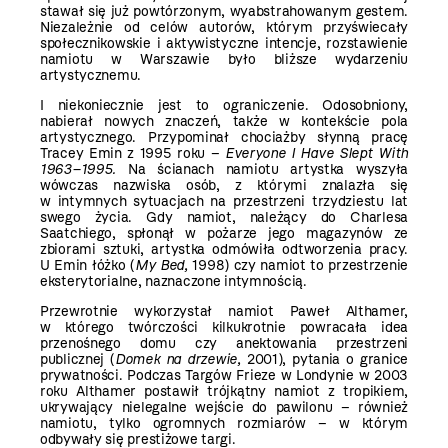
stawał się już powtórzonym, wyabstrahowanym gestem.
Niezależnie od celów autorów, którym przyświecały
społecznikowskie i aktywistyczne intencje, rozstawienie
namiotu w Warszawie było bliższe wydarzeniu
artystycznemu.
I niekoniecznie jest to ograniczenie. Odosobniony,
nabierał nowych znaczeń, także w kontekście pola
artystycznego. Przypominał chociażby słynną pracę
Tracey Emin z 1995 roku –
Everyone I Have Slept With
1963–1995.
Na ścianach namiotu artystka wyszyła
wówczas nazwiska osób, z którymi znalazła się
w intymnych sytuacjach na przestrzeni trzydziestu lat
swego życia. Gdy namiot, należący do Charlesa
Saatchiego, spłonął w pożarze jego magazynów ze
zbiorami sztuki, artystka odmówiła odtworzenia pracy.
U Emin łóżko (
My Bed,
1998) czy namiot to przestrzenie
eksterytorialne, naznaczone intymnością.
Przewrotnie wykorzystał namiot Paweł Althamer,
w którego twórczości kilkukrotnie powracała idea
przenośnego domu czy anektowania przestrzeni
publicznej (
Domek na drzewie,
2001), pytania o granice
prywatności. Podczas Targów Frieze w Londynie w 2003
roku Althamer postawił trójkątny namiot z tropikiem,
ukrywający nielegalne wejście do pawilonu – również
namiotu, tylko ogromnych rozmiarów – w którym
odbywały się prestiżowe targi.