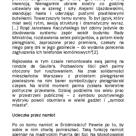
inwencją. Nienagannie ubrane siostry co godzinę
ustawiały się w szereg i szły Alejami Ujazdowskimi,
skandując hasła i uderzając pustymi plastikowymi
butelkami. Towarzyszyły temu syreny. To był język, który
miał swój rytm, swoją strukturę i dramatyczny wyraz.
[…] Rząd Jarosława Kaczyńskiego był zdolny jedynie do
zbudowania systemu zapór wokół budynku Rady
Ministrów, rozstawienia setek policjantów, a potem kiedy
pielęgniarki, zaproszone przez premiera, czekały na
niego parę dni w jego gabinecie – do wydania polecenia
zagłuszenia ich telefonów komórkowych”[2].
Rajkowska w tym czasie remontowała swą palmę na
rondzie de Gaulle’a. Pozbawiony liści pień palmy
otoczony był rusztowaniem. Na znak solidarności
mieszkańców Warszawy z protestem pielęgniarek
powieszono na nim baner symbolizujący pielęgniarski
czepek. Na krótki moment palma zyskała konkretne
polityczne przesłanie. Dzisiaj podzieliła los wielu prac
w przestrzeni publicznej – z symbolu pozytywnego
wybryku powoli obumiera w wielki gadżet i „symbol
miasta”.
Ucieczka przez namiot
Po co komu namiot w Śródmieściu? Pewnie po to, by
sobie w nim chwilę pomieszkać. Taką funkcję namiot
spełniał na madryckim Puerta del Sol. Na Mokotowskiej