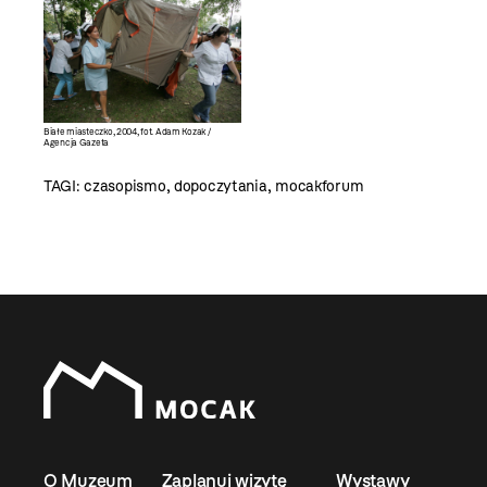
Białe miasteczko, 2004, fot. Adam Kozak /
Agencja Gazeta
TAGI:
czasopismo
,
dopoczytania
,
mocakforum
O Muzeum
Zaplanuj wizytę
Wystawy