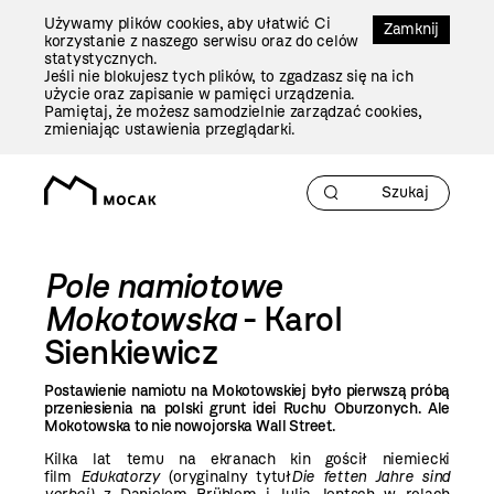
Przejdź
Używamy plików cookies, aby ułatwić Ci
Do
Zamknij
korzystanie z naszego serwisu oraz do celów
Treści
statystycznych.
Jeśli nie blokujesz tych plików, to zgadzasz się na ich
użycie oraz zapisanie w pamięci urządzenia.
Pamiętaj, że możesz samodzielnie zarządzać cookies,
zmieniając ustawienia przeglądarki.
Pole namiotowe
Mokotowska
- Karol
Sienkiewicz
Postawienie namiotu na Mokotowskiej było pierwszą próbą
przeniesienia na polski grunt idei Ruchu Oburzonych. Ale
Mokotowska to nie nowojorska Wall Street.
Kilka lat temu na ekranach kin gościł niemiecki
film
Edukatorzy
(oryginalny tytuł
Die fetten Jahre
sind