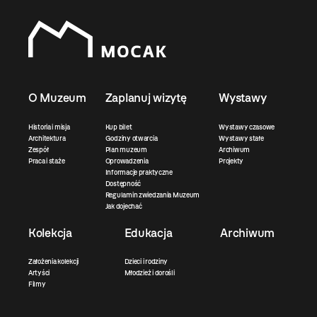
O Muzeum
Zaplanuj wizytę
Wystawy
Historia i misja
Kup bilet
Wystawy czasowe
Architektura
Godziny otwarcia
Wystawy stałe
Zespół
Plan muzeum
Archiwum
Praca i staże
Oprowadzenia
Projekty
Informacje praktyczne
Dostępność
Regulamin zwiedzania Muzeum
Jak dojechać
Kolekcja
Edukacja
Archiwum
Założenia kolekcji
Dzieci i rodziny
Artyści
Młodzież i dorośli
Filmy