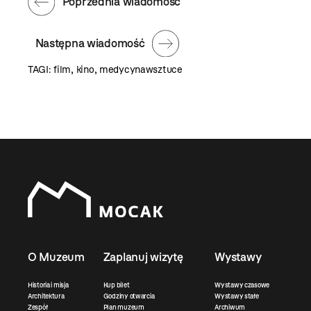
Poprzednia wiadomość
Następna wiadomość
TAGI:
film
,
kino
,
medycynawsztuce
O Muzeum
Zaplanuj wizytę
Wystawy
Historia i misja
Kup bilet
Wystawy czasowe
Architektura
Godziny otwarcia
Wystawy stałe
Zespół
Plan muzeum
Archiwum