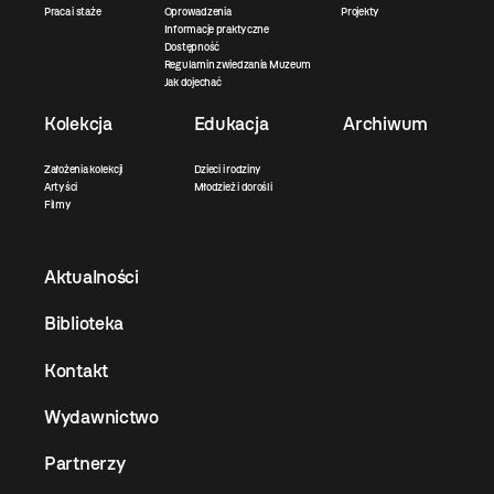
Praca i staże
Oprowadzenia
Projekty
Informacje praktyczne
Dostępność
Regulamin zwiedzania Muzeum
Jak dojechać
Kolekcja
Edukacja
Archiwum
Założenia kolekcji
Dzieci i rodziny
Artyści
Młodzież i dorośli
Filmy
Aktualności
Biblioteka
Kontakt
Wydawnictwo
Partnerzy