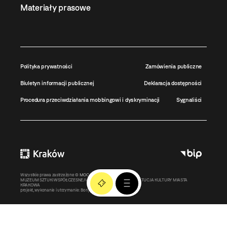
Materiały prasowe
Polityka prywatności
Zamówienia publiczne
Biuletyn informacji publicznej
Deklaracja dostępności
Procedura przeciwdziałania mobbingowi i dyskryminacji
Sygnaliści
Wszystkie prawa zastrzeżone ©
MOCAK
2011-2026
MUZEUM SZTUKI WSPÓŁCZESNEJ W KRAKOWIE MOCAK – INSTYTUCJA KULTURY MIASTA
KRAKOWA
projekt, wykonanie i utrzymanie:
Bonjour.pl