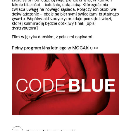
życia stroni od ludzi. Bywają jednak chwile, w których
łaknie bliskości – boleśnie, całą sobą. Któregoś dnia
zwraca uwagę na nowego sąsiada. Połączy ich osobliwe
doświadczenie – oboje są biernymi świadkami brutalnego
gwałtu. Wspólny akt vouyeryzmu daje początek więzi,
której kulminacją będzie dotkliwy finał. [opis
dystrybutora]
Film w języku duńskim, z polskimi napisami.
Pełny program kina letniego w MOCAK-u >>