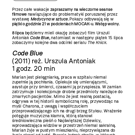
Przez całe wakacje
zapraszamy na wieczorne seanse
filmowe
nawiązujące do problematyki poruszanej przez
wystawę
Medycyna w sztuce.
Pokazy odbywają się w
piątki o godzinie 21 w podcieniach MOCAK-u. Wstęp wolny.
8 lipca
będziemy mieli okazję zobaczyć film Urszuli
Antoniak
Code Blue,
natomiast w następny piątek 15 lipca
zobaczymy kolejne dwa odcinki serialu
The Knick.
Code Blue
(2011) reż. Urszula Antoniak
1 godz. 20 min
Marian jest pielęgniarką, praca w szpitalu niemal
zupełnie ją pochłania. Opiekuje się umierającymi,
asystuje przy śmierci, czasami ją przyspiesza. W zamian
zatrzymuje i kolekcjonuje drobne przedmioty należące do
zmarłych pacjentów. Mimo że jest realną postacią,
odgrywa w tej historii symboliczną rolę, przywodząc na
myśl Charona, z uwagą i współczuciem
przeprowadzającego ich na drugi brzeg Styksu. Wrażenie
potęguje muzyczna klamra, którą stanowi
średniowieczna pieśń o Najświętszej Dziewicy,
wprowadzająca widzów w przestrzeń niemal sakralną.
Marian żyje w pustym mieszkaniu, nieprzywiązana do