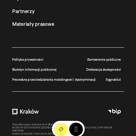
Partnerzy
Materiały prasowe
Polityka prywatności
Zamówienia publiczne
Biuletyn informacji publicznej
Deklaracja dostępności
Procedura przeciwdziałania mobbingowi i dyskryminacji
Sygnaliści
Wszystkie prawa zastrzeżone ©
MOCAK
2011-2026
MUZEUM SZTUKI WSPÓŁCZESNEJ W KRAKOWIE MOCAK – INSTYTUCJA KULTURY MIASTA
KRAKOWA
projekt, wykonanie i utrzymanie:
Bonjour.pl