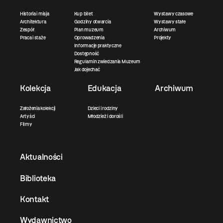
Historia i misja
Kup bilet
Wystawy czasowe
Architektura
Godziny otwarcia
Wystawy stałe
Zespół
Plan muzeum
Archiwum
Praca i staże
Oprowadzenia
Projekty
Informacje praktyczne
Dostępność
Regulamin zwiedzania Muzeum
Jak dojechać
Kolekcja
Edukacja
Archiwum
Założenia kolekcji
Dzieci i rodziny
Artyści
Młodzież i dorośli
Filmy
Aktualności
Biblioteka
Kontakt
Wydawnictwo