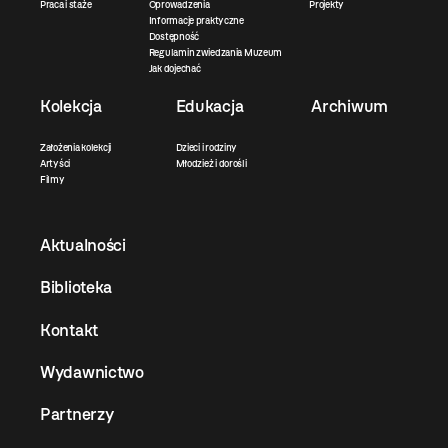
Praca i staże
Oprowadzenia
Projekty
Informacje praktyczne
Dostępność
Regulamin zwiedzania Muzeum
Jak dojechać
Kolekcja
Edukacja
Archiwum
Założenia kolekcji
Dzieci i rodziny
Artyści
Młodzież i dorośli
Filmy
Aktualności
Biblioteka
Kontakt
Wydawnictwo
Partnerzy