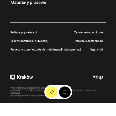
Materiały prasowe
Polityka prywatności
Zamówienia publiczne
Biuletyn informacji publicznej
Deklaracja dostępności
Procedura przeciwdziałania mobbingowi i dyskryminacji
Sygnaliści
Wszystkie prawa zastrzeżone ©
MOCAK
2011-2026
MUZEUM SZTUKI WSPÓŁCZESNEJ W KRAKOWIE MOCAK – INSTYTUCJA KULTURY MIASTA
KRAKOWA
projekt, wykonanie i utrzymanie:
Bonjour.pl