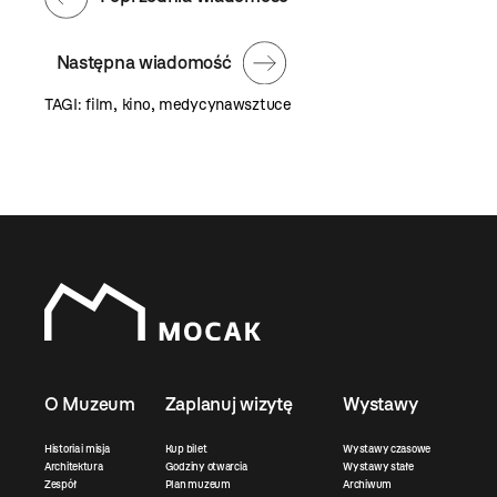
Następna wiadomość
TAGI:
film
,
kino
,
medycynawsztuce
O Muzeum
Zaplanuj wizytę
Wystawy
Historia i misja
Kup bilet
Wystawy czasowe
Architektura
Godziny otwarcia
Wystawy stałe
Zespół
Plan muzeum
Archiwum