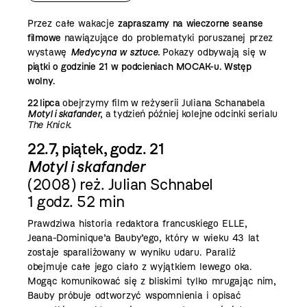
Przez całe wakacje
zapraszamy na wieczorne seanse
filmowe
nawiązujące do problematyki poruszanej przez
wystawę
Medycyna w sztuce.
Pokazy odbywają się w
piątki o godzinie 21 w podcieniach MOCAK-u. Wstęp
wolny.
22 lipca
obejrzymy film w reżyserii Juliana Schanabela
Motyl i skafander
, a tydzień później kolejne odcinki serialu
The Knick.
22.7, piątek, godz. 21
Motyl i skafander
(2008) reż. Julian Schnabel
1 godz. 52 min
Prawdziwa historia redaktora francuskiego ELLE,
Jeana-Dominique’a Bauby’ego, który w wieku 43 lat
zostaje sparaliżowany w wyniku udaru. Paraliż
obejmuje całe jego ciało z wyjątkiem lewego oka.
Mogąc komunikować się z bliskimi tylko mrugając nim,
Bauby próbuje odtworzyć wspomnienia i opisać