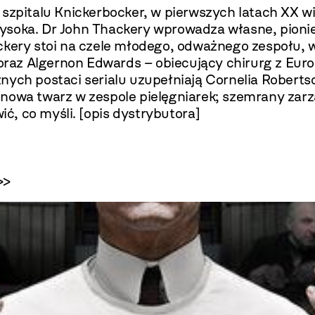
szpitalu Knickerbocker, w pierwszych latach XX wie
ysoka. Dr John Thackery wprowadza własne, pioni
ackery stoi na czele młodego, odważnego zespołu,
 oraz Algernon Edwards – obiecujący chirurg z Eur
nych postaci serialu uzupełniają Cornelia Roberts
nowa twarz w zespole pielęgniarek; szemrany zarz
ić, co myśli. [opis dystrybutora]
>>