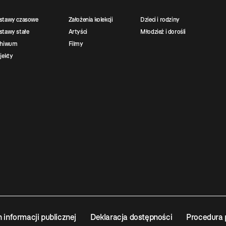
stawy czasowe
Założenia kolekcji
Dzieci i rodziny
tawy stałe
Artyści
Młodzież i dorośli
chiwum
Filmy
jekty
n informacji publicznej
Deklaracja dostępności
Procedura 