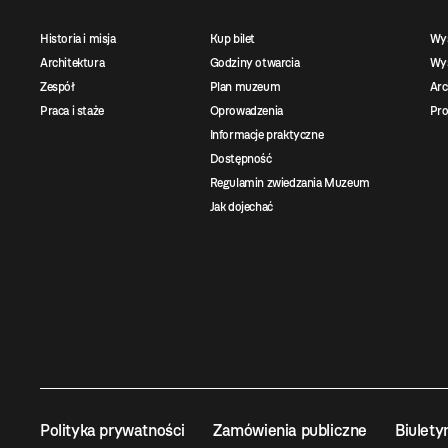
Historia i misja
Kup bilet
Wy
Architektura
Godziny otwarcia
Wys
Zespół
Plan muzeum
Ar
Praca i staże
Oprowadzenia
Pro
Informacje praktyczne
Dostępność
Regulamin zwiedzania Muzeum
Jak dojechać
Polityka prywatności
Zamówienia publiczne
Biulety