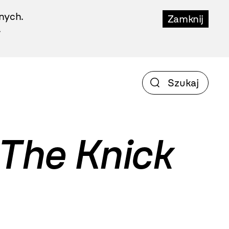
nych.
Zamknij
.
The Knick