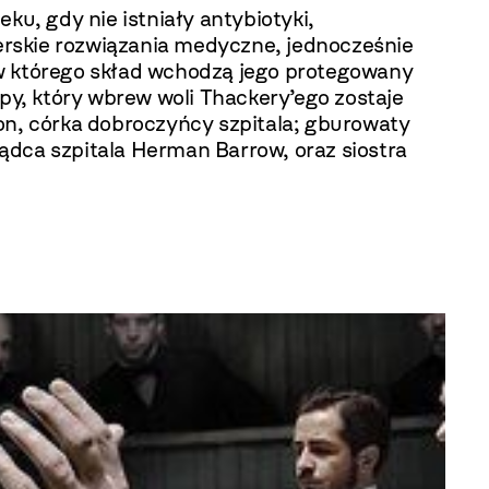
ku, gdy nie istniały antybiotyki,
erskie rozwiązania medyczne, jednocześnie
 w którego skład wchodzą jego protegowany
opy, który wbrew woli Thackery’ego zostaje
on, córka dobroczyńcy szpitala; gburowaty
ądca szpitala Herman Barrow, oraz siostra