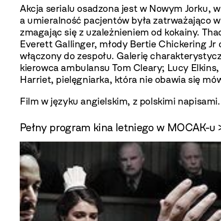
Akcja serialu osadzona jest w Nowym Jorku, w 
a umieralność pacjentów była zatrważająco w
zmagając się z uzależnieniem od kokainy. Th
Everett Gallinger, młody Bertie Chickering Jr
włączony do zespołu. Galerię charakterystycz
kierowca ambulansu Tom Cleary; Lucy Elkins, 
Harriet, pielęgniarka, która nie obawia się mów
Film w języku angielskim, z polskimi napisami.
Pełny program kina letniego w MOCAK-u 