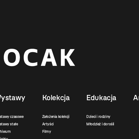
ystawy
Kolekcja
Edukacja
A
stawy czasowe
Założenia kolekcji
Dzieci i rodziny
tawy stałe
Artyści
Młodzież i dorośli
chiwum
Filmy