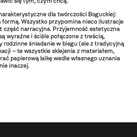
bawić się tym, czym chcą.
charakterystyczne dla twórczości Boguckiej:
a formą. Wszystko przypomina nieco ilustracje
st część narracyjna. Przyjemność estetyczna
są wyraźne i ściśle połączone z treścią,
 rodzinne śniadanie w biegu (ale z tradycyjną
acji – te wszystkie sklejenia z materiałem,
brać papierową lalkę wedle własnego uznania
ie inaczej.