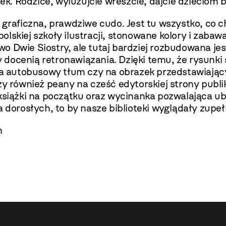
. Rodzice, wyluzujcie wreszcie, dajcie dzieciom 
 graficzna, prawdziwe cudo. Jest tu wszystko, co 
lskiej szkoły ilustracji, stonowane kolory i zabaw
 Dwie Siostry, ale tutaj bardziej rozbudowana je
zy docenią retronawiązania. Dzięki temu, że rysunki 
 na autobusowy tłum czy na obrazek przedstawiający
y również peany na cześć edytorskiej strony publik
 książki na początku oraz wycinanka pozwalająca u
 dorosłych, to by nasze biblioteki wyglądały zupełn
m