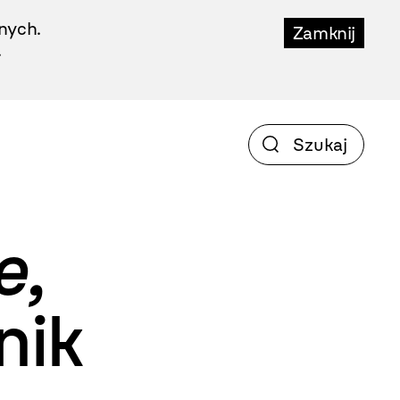
nych.
Zamknij
.
e,
nik