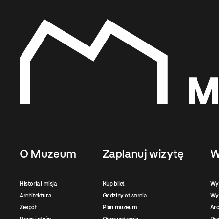
O Muzeum
Zaplanuj wizytę
W
Historia i misja
Kup bilet
Wy
Architektura
Godziny otwarcia
Wys
Zespół
Plan muzeum
Ar