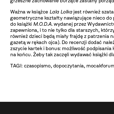
grzeszne zachowanie burzące zastany porządek
Ważna w książce
Lala Lolka
jest również szata
geometryczne kształty nawiązujące nieco do po
do książki
M.O.D.A.
wydanej przez Wydawnictwo
zapewniona, i to nie tylko dla starszych, któr
również dzieci będą miały frajdę z patrzenia
gazetą w rękach ojca). Do recenzji dodać należ
zszycie kartek i bonus: możliwość podpisania
na końcu. Żeby tak zaczęli wydawać książki dla
TAGI:
czasopismo
,
dopoczytania
,
mocakforu