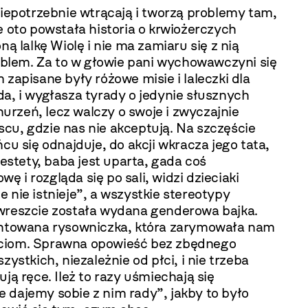
e niepotrzebnie wtrącają i tworzą problemy tam,
e oto powstała historia o krwiożerczych
ą lalkę Wiolę i nie ma zamiaru się z nią
roblem. Za to w głowie pani wychowawczyni się
zapisane były różowe misie i laleczki dla
ada, i wygłasza tyrady o jedynie słusznych
nurzeń, lecz walczy o swoje i zwyczajnie
cu, gdzie nas nie akceptują. Na szczęście
u się odnajduje, do akcji wkracza jego tata,
estety, baba jest uparta, gada coś
i rozgląda się po sali, widzi dzieciaki
e nie istnieje”, a wszystkie stereotypy
 wreszcie została wydana genderowa bajka.
lentowana rysowniczka, która zarymowała nam
ieciom. Sprawna opowieść bez zbędnego
stkich, niezależnie od płci, i nie trzeba
 ręce. Ileż to razy uśmiechają się
 dajemy sobie z nim rady”, jakby to było