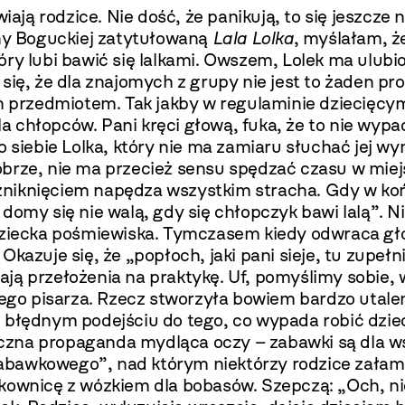
wiają rodzice. Nie dość, że panikują, to się jeszcz
yny Boguckiej zatytułowaną
Lala Lolka
, myślałam, ż
y lubi bawić się lalkami. Owszem, Lolek ma ulubion
się, że dla znajomych z grupy nie jest to żaden p
m przedmiotem. Tak jakby w regulaminie dziecięcym 
dla chłopców. Pani kręci głową, fuka, że to nie wyp
 siebie Lolka, który nie ma zamiaru słuchać jej wy
brze, nie ma przecież sensu spędzać czasu w miejs
m zniknięciem napędza wszystkim stracha. Gdy w końc
domy się nie walą, gdy się chłopczyk bawi lalą”. Ni
ziecka pośmiewiska. Tymczasem kiedy odwraca głowę 
kazuje się, że „popłoch, jaki pani sieje, tu zupełni
ją przełożenia na praktykę. Uf, pomyślimy sobie,
skiego pisarza. Rzecz stworzyła bowiem bardzo uta
i błędnym podejściu do tego, co wypada robić dz
yczna propaganda mydląca oczy – zabawki są dla wszy
awkowego”, nad którym niektórzy rodzice załamują
kownicę z wózkiem dla bobasów. Szepczą: „Och, nie