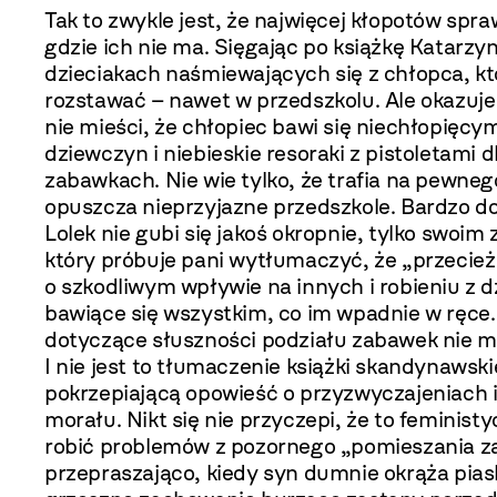
Tak to zwykle jest, że najwięcej kłopotów spra
gdzie ich nie ma. Sięgając po książkę Katarz
dzieciakach naśmiewających się z chłopca, któr
rozstawać – nawet w przedszkolu. Ale okazuje 
nie mieści, że chłopiec bawi się niechłopięcy
dziewczyn i niebieskie resoraki z pistoletami 
zabawkach. Nie wie tylko, że trafia na pewnego
opuszcza nieprzyjazne przedszkole. Bardzo do
Lolek nie gubi się jakoś okropnie, tylko swoi
który próbuje pani wytłumaczyć, że „przecież 
o szkodliwym wpływie na innych i robieniu z d
bawiące się wszystkim, co im wpadnie w ręce. O
dotyczące słuszności podziału zabawek nie ma
I nie jest to tłumaczenie książki skandynaw
pokrzepiającą opowieść o przyzwyczajeniach 
morału. Nikt się nie przyczepi, że to feminist
robić problemów z pozornego „pomieszania zab
przepraszająco, kiedy syn dumnie okrąża pias