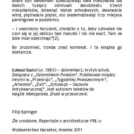
Miały być siedemset sześćdziesiąt dwa mieszkania dla
dwóch tysięcy ośmiuset dwudziestu trzech
mieszkańców, dziewięć klatek schodowych, dwanaście
wind, piętnaście pięter, sto siedemdziesiąt trzy miejsca
parkingowe w podziemiu.
– I uwolniony horyzont, chodziło o to, żeby człowiek nie
czuł się w jej obliczu taki malutki i nic nie wart. Tam na
dole miał odetchnąć”
[2]
.
By zrozumieć, trzeba znać kontekst. I ta książka go
dostarcza.
Łukasz Gazur
(ur. 1983) – dziennikarz, krytyk sztuki.
Związany z „Dziennikiem Polskim”. Publikował między
innymi w „Przekroju”, „Tygodniku Powszechnym”,
„Arteonie”, „Exit”, „Sztuka.pl – Gazecie
Antykwarycznej”. Jest autorem tekstów do
książki
Małopolska. Znaki w przestrzeni.
Filip Springer
Źle urodzone. Reportaże o architekturze PRL-u
Wydawnictwo Karakter, Kraków 2011