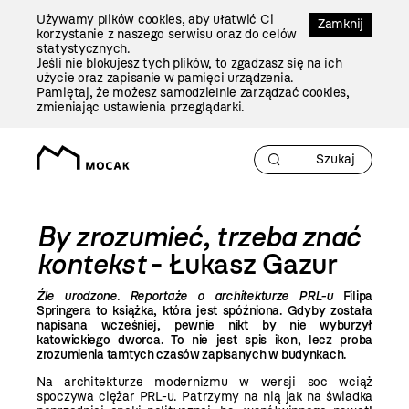
Przejdź
Używamy plików cookies, aby ułatwić Ci
Do
Zamknij
korzystanie z naszego serwisu oraz do celów
Treści
statystycznych.
Jeśli nie blokujesz tych plików, to zgadzasz się na ich
użycie oraz zapisanie w pamięci urządzenia.
Pamiętaj, że możesz samodzielnie zarządzać cookies,
zmieniając ustawienia przeglądarki.
By zrozumieć, trzeba znać
kontekst
- Łukasz Gazur
Źle urodzone. Reportaże o architekturze PRL-u
Filipa
Springera to książka, która jest spóźniona. Gdyby została
napisana wcześniej, pewnie nikt by nie wyburzył
katowickiego dworca. To nie jest spis ikon, lecz proba
zrozumienia tamtych czasów zapisanych w budynkach.
Na architekturze modernizmu w wersji soc wciąż
spoczywa ciężar PRL-u. Patrzymy na nią jak na świadka