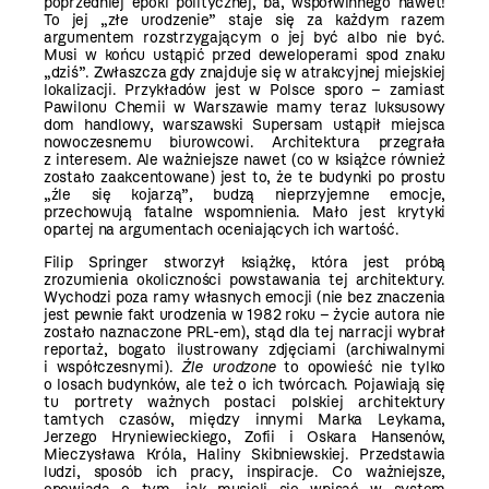
poprzedniej epoki politycznej, ba, współwinnego nawet!
To jej „złe urodzenie” staje się za każdym razem
argumentem rozstrzygającym o jej być albo nie być.
Musi w końcu ustąpić przed deweloperami spod znaku
„dziś”. Zwłaszcza gdy znajduje się w atrakcyjnej miejskiej
lokalizacji. Przykładów jest w Polsce sporo – zamiast
Pawilonu Chemii w Warszawie mamy teraz luksusowy
dom handlowy, warszawski Supersam ustąpił miejsca
nowoczesnemu biurowcowi. Architektura przegrała
z interesem. Ale ważniejsze nawet (co w książce również
zostało zaakcentowane) jest to, że te budynki po prostu
„źle się kojarzą”, budzą nieprzyjemne emocje,
przechowują fatalne wspomnienia. Mało jest krytyki
opartej na argumentach oceniających ich wartość.
Filip Springer stworzył książkę, która jest próbą
zrozumienia okoliczności powstawania tej architektury.
Wychodzi poza ramy własnych emocji (nie bez znaczenia
jest pewnie fakt urodzenia w 1982 roku – życie autora nie
zostało naznaczone PRL-em), stąd dla tej narracji wybrał
reportaż, bogato ilustrowany zdjęciami (archiwalnymi
i współczesnymi).
Źle urodzone
to opowieść nie tylko
o losach budynków, ale też o ich twórcach. Pojawiają się
tu portrety ważnych postaci polskiej architektury
tamtych czasów, między innymi Marka Leykama,
Jerzego Hryniewieckiego, Zofii i Oskara Hansenów,
Mieczysława Króla, Haliny Skibniewskiej. Przedstawia
ludzi, sposób ich pracy, inspiracje. Co ważniejsze,