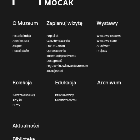
O Muzeum
Zaplanuj wizytę
Wystawy
Historia i misja
Kup bilet
Wystawy czasowe
Architektura
Godziny otwarcia
Wystawy stałe
Zespół
Plan muzeum
Archiwum
Praca i staże
Oprowadzenia
Projekty
Informacje praktyczne
Dostępność
Regulamin zwiedzania Muzeum
Jak dojechać
Kolekcja
Edukacja
Archiwum
Założenia kolekcji
Dzieci i rodziny
Artyści
Młodzież i dorośli
Filmy
Aktualności
Biblioteka