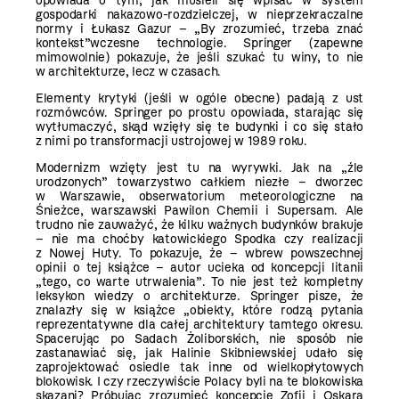
opowiada o tym, jak musieli się wpisać w system
gospodarki nakazowo-rozdzielczej, w nieprzekraczalne
normy i Łukasz Gazur – „By zrozumieć, trzeba znać
kontekst”wczesne technologie. Springer (zapewne
mimowolnie) pokazuje, że jeśli szukać tu winy, to nie
w architekturze, lecz w czasach.
Elementy krytyki (jeśli w ogóle obecne) padają z ust
rozmówców. Springer po prostu opowiada, starając się
wytłumaczyć, skąd wzięły się te budynki i co się stało
z nimi po transformacji ustrojowej w 1989 roku.
Modernizm wzięty jest tu na wyrywki. Jak na „źle
urodzonych” towarzystwo całkiem niezłe – dworzec
w Warszawie, obserwatorium meteorologiczne na
Śnieżce, warszawski Pawilon Chemii i Supersam. Ale
trudno nie zauważyć, że kilku ważnych budynków brakuje
– nie ma choćby katowickiego Spodka czy realizacji
z Nowej Huty. To pokazuje, że – wbrew powszechnej
opinii o tej książce – autor ucieka od koncepcji litanii
„tego, co warte utrwalenia”. To nie jest też kompletny
leksykon wiedzy o architekturze. Springer pisze, że
znalazły się w książce „obiekty, które rodzą pytania
reprezentatywne dla całej architektury tamtego okresu.
Spacerując po Sadach Żoliborskich, nie sposób nie
zastanawiać się, jak Halinie Skibniewskiej udało się
zaprojektować osiedle tak inne od wielkopłytowych
blokowisk. I czy rzeczywiście Polacy byli na te blokowiska
skazani? Próbując zrozumieć koncepcje Zofii i Oskara