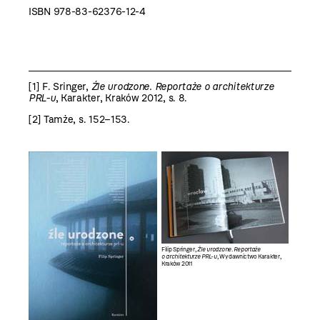
ISBN 978-83-62376-12-4
[1]
F. Sringer,
Źle urodzone. Reportaże o architekturze
PRL-u
, Karakter, Kraków 2012, s. 8.
[2]
Tamże, s. 152–153.
Filip Springer,
Źle urodzone. Reportaże
o architekturze PRL-u
, Wydawnictwo Karakter,
Kraków 2011