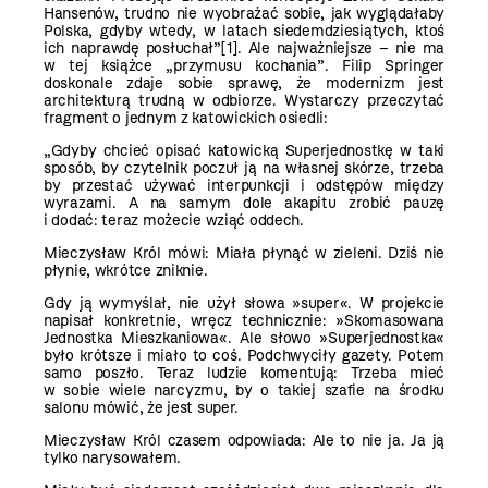
Hansenów, trudno nie wyobrażać sobie, jak wyglądałaby
Polska, gdyby wtedy, w latach siedemdziesiątych, ktoś
ich naprawdę posłuchał”
[1]
. Ale najważniejsze – nie ma
w tej książce „przymusu kochania”. Filip Springer
doskonale zdaje sobie sprawę, że modernizm jest
architekturą trudną w odbiorze. Wystarczy przeczytać
fragment o jednym z katowickich osiedli:
„Gdyby chcieć opisać katowicką Superjednostkę w taki
sposób, by czytelnik poczuł ją na własnej skórze, trzeba
by przestać używać interpunkcji i odstępów między
wyrazami. A na samym dole akapitu zrobić pauzę
i dodać: teraz możecie wziąć oddech.
Mieczysław Król mówi: Miała płynąć w zieleni. Dziś nie
płynie, wkrótce zniknie.
Gdy ją wymyślał, nie użył słowa »super«. W projekcie
napisał konkretnie, wręcz technicznie: »Skomasowana
Jednostka Mieszkaniowa«. Ale słowo »Superjednostka«
było krótsze i miało to coś. Podchwyciły gazety. Potem
samo poszło. Teraz ludzie komentują: Trzeba mieć
w sobie wiele narcyzmu, by o takiej szafie na środku
salonu mówić, że jest super.
Mieczysław Król czasem odpowiada: Ale to nie ja. Ja ją
tylko narysowałem.