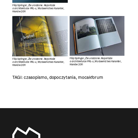
Filip Springer,
Źle urodzone. Reportaże
o architekturze PRL-u
, Wydawnictwo Karakter,
Kraków 2011
Filip Springer,
Źle urodzone. Reportaże
Filip Springer,
Źle urodzone. Reportaże
o architekturze PRL-u
, Wydawnictwo Karakter,
o architekturze PRL-u
, Wydawnictwo Karakter,
Kraków 2011
Kraków 2011
TAGI:
czasopismo
,
dopoczytania
,
mocakforum