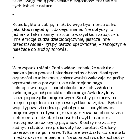
takie uwagi mają podkreślać niezgodność charakteru
tych kobiet z naturą.
*
Kobieta, która zabija, miałaby więc być monstrualna –
jako ktoś niegodny ludzkiego miana. Nie dotyczy to
jednak w takim samym stopniu wszystkich zabójczyń.
Inne emocje budzą dzieciobójczynie, jeszcze inne
przedstawicielki grupy bardzo specyficznej – zabójczynie
należące do służby zdrowia.
*
W przypadku sióstr Papin widać jednak, że wskutek
nadzabijania powstał nieodwracalny chaos. Następne
czynności (okaleczanie, oskórowanie) wskazują na próby
wprowadzenia porządku, ale nie racjonalnego
i akceptowalnego. Upodobnienie ludzkich zwłok do
zwierzęcego półproduktu kulinarnego świadczyłoby
raczej o porządku urojeniowym. Siostry porzuciły na
miejscu popełnienia czynu wszystkie narzędzia. Była to
więc typowa zbrodnia psychotyczna – podyktowana
urojeniowym motywem, niezorganizowana, chaotyczna,
z elementami działań trudnych do wytłumaczenia
inaczej niż przez logikę psychozy. Siostry nie zatarły ­
żadnych ­śladów, nie próbowały też uciekać. Czekały
przerażone na pojmanie. Tylko one wiedziały, co się stało
między czynem a ujęciem. Na ścianach wzdłuż schodów