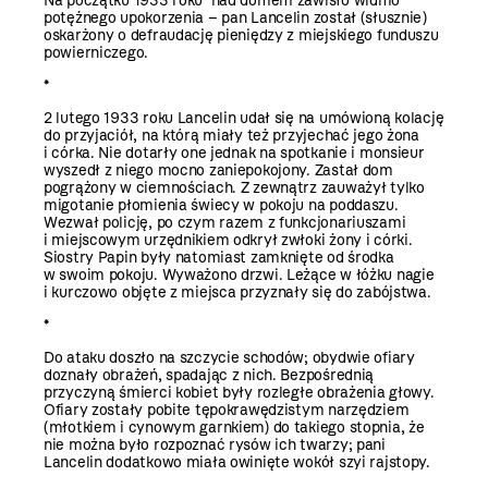
Na początku 1933 roku nad domem zawisło widmo
potężnego upokorzenia – pan Lancelin został (słusznie)
oskarżony o defraudację pieniędzy z miejskiego funduszu
powierniczego.
*
2 lutego 1933 roku Lancelin udał się na umówioną kolację
do przyjaciół, na którą miały też przyjechać jego żona
i córka. Nie dotarły one jednak na spotkanie i monsieur
wyszedł z niego mocno zaniepokojony. Zastał dom
pogrążony w ciemnościach. Z zewnątrz zauważył tylko
migotanie płomienia świecy w pokoju na poddaszu.
Wezwał policję, po czym razem z funkcjonariuszami
i miejscowym urzędnikiem odkrył zwłoki żony i córki.
Siostry Papin były natomiast zamknięte od środka
w swoim pokoju. Wyważono drzwi. Leżące w łóżku nagie
i kurczowo objęte z miejsca przyznały się do zabójstwa.
*
Do ataku doszło na szczycie schodów; obydwie ofiary
doznały obrażeń, spadając z nich. Bezpośrednią
przyczyną śmierci kobiet były rozległe obrażenia głowy.
Ofiary zostały pobite tępokrawędzistym narzędziem
(młotkiem i cynowym garnkiem) do takiego stopnia, że
nie można było rozpoznać rysów ich twarzy; pani
Lancelin dodatkowo miała owinięte wokół szyi rajstopy.