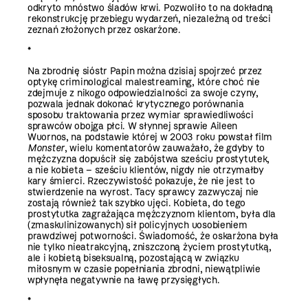
odkryto mnóstwo śladów krwi. Pozwoliło to na dokładną
rekonstrukcję przebiegu wydarzeń, niezależną od treści
zeznań złożonych przez oskarżone.
*
Na zbrodnię sióstr Papin można dzisiaj spojrzeć przez
optykę criminological malestreaming,
które choć nie
zdejmuje z nikogo odpowiedzialności za swoje czyny,
pozwala jednak dokonać krytycznego porównania
sposobu traktowania przez wymiar sprawiedliwości
sprawców obojga płci. W słynnej sprawie Aileen
Wuornos, na podstawie której w 2003 roku powstał film
Monster
, wielu komentatorów zauważało, że gdyby to
mężczyzna dopuścił się zabójstwa sześciu prostytutek,
a nie kobieta – sześciu klientów, nigdy nie otrzymałby
kary śmierci. Rzeczywistość pokazuje, że nie jest to
stwierdzenie na wyrost. Tacy sprawcy zazwyczaj nie
zostają również tak szybko ujęci. Kobieta, do tego
prostytutka zagrażająca mężczyznom klientom, była dla
(zmaskulinizowanych) sił policyjnych uosobieniem
prawdziwej potworności. Świadomość, że oskarżona była
nie tylko nieatrakcyjną, zniszczoną życiem prostytutką,
ale i kobietą biseksualną, pozostającą w związku
miłosnym w czasie popełniania zbrodni, niewątpliwie
wpłynęła negatywnie na ławę przysięgłych.
*