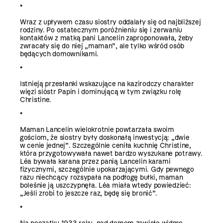
*
Wraz z upływem czasu siostry oddalały się od najbliższej
rodziny. Po ostatecznym poróżnieniu się i zerwaniu
kontaktów z matką pani Lancelin zaproponowała, żeby
zwracały się do niej „maman”, ale tylko wśród osób
będących domownikami.
*
Istnieją przesłanki wskazujące na kazirodczy charakter
więzi sióstr Papin i dominującą w tym związku rolę
Christine.
*
Maman Lancelin wielokrotnie powtarzała swoim
gościom, że siostry były doskonałą ­inwestycją: „dwie
w cenie jednej”. Szczególnie ceniła kuchnię Christine,
która przygotowywała nawet bardzo wyszukane potrawy.
Léa bywała karana przez panią Lancelin karami
fizycznymi, szczególnie upokarzającymi. Gdy pewnego
razu niechcący rozsypała na podłogę bułki, maman
boleśnie ją uszczypnęła. Léa miała wtedy powiedzieć:
„Jeśli zrobi to jeszcze raz, będę się bronić”.
*