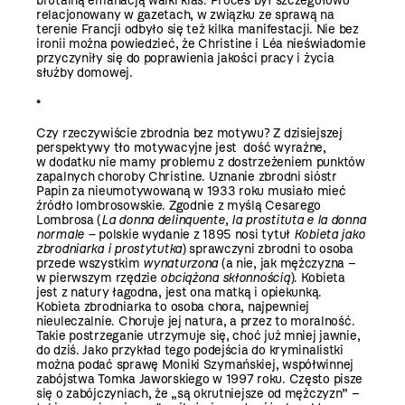
brutalną emanacją walki klas. Proces był szczegółowo
relacjonowany w gazetach, w związku ze sprawą na
terenie Francji odbyło się też kilka manifestacji. Nie bez
ironii można powiedzieć, że
Christine i Léa nieświadomie
przyczyniły się do poprawienia jakości pracy i życia
służby domowej.
*
Czy rzeczywiście zbrodnia bez motywu? Z dzisiejszej
perspektywy tło motywacyjne jest dość wyraźne,
w dodatku nie mamy problemu z dostrzeżeniem punktów
zapalnych choroby Christine. Uznanie zbrodni sióstr
Papin za nieumotywowaną w 1933 roku musiało mieć
źródło lombrosowskie. Zgodnie z myślą Cesarego
Lombrosa (
La donna delinquente, la prostituta e la donna
normale –
polskie wydanie z 1895 nosi tytuł
Kobieta jako
zbrodniarka i prostytutka
) sprawczyni zbrodni to osoba
przede wszystkim
wynaturzona
(a nie, jak mężczyzna –
w pierwszym rzędzie
obciążona skłonnością
). Kobieta
jest z natury łagodna, jest ona matką i opiekunką.
Kobieta zbrodniarka to osoba chora, najpewniej
nieuleczalnie. Choruje jej natura, a przez to moralność.
Takie postrzeganie utrzymuje się, choć już mniej jawnie,
do dziś. Jako przykład tego podejścia do kryminalistki
można podać sprawę Moniki Szymańskiej, współwinnej
zabójstwa Tomka Jaworskiego w 1997 roku. Często pisze
się o zabójczyniach, że „są okrutniejsze od mężczyzn” –