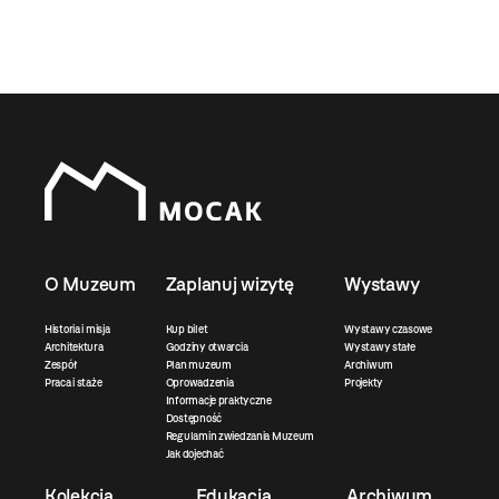
O Muzeum
Zaplanuj wizytę
Wystawy
Historia i misja
Kup bilet
Wystawy czasowe
Architektura
Godziny otwarcia
Wystawy stałe
Zespół
Plan muzeum
Archiwum
Praca i staże
Oprowadzenia
Projekty
Informacje praktyczne
Dostępność
Regulamin zwiedzania Muzeum
Jak dojechać
Kolekcja
Edukacja
Archiwum