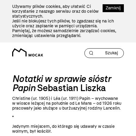
Przejdź
Używamy plików cookies, aby ułatwić Ci
Do
Zamknij
korzystanie z naszego serwisu oraz do celów
Treści
statystycznych.
Jeśli nie blokujesz tych plików, to zgadzasz się na ich
użycie oraz zapisanie w pamięci urządzenia.
Pamiętaj, że możesz samodzielnie zarządzać cookies,
zmieniając ustawienia przeglądarki.
Notatki w sprawie sióstr
Papin
Sebastian Liszka
Christine (ur. 1905) i Léa (ur. 1911) Papin – wychowane
w wiosce leżącej na południe od Le Mans – od 1926 roku
pracowały jako służące u burżuazyjnej rodziny Lancelin.
*
Jedynym miejscem, do którego się udawały w czasie
wolnym, był kościół.