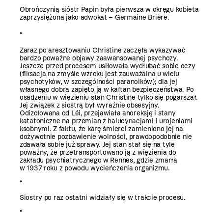
Obrończynią sióstr Papin była pierwsza w okręgu kobieta
zaprzysiężona jako adwokat – Germaine Brière.
*
Zaraz po aresztowaniu Christine zaczęła wykazywać
bardzo poważne objawy zaawansowanej psychozy.
Jeszcze przed procesem usiłowała wydłubać sobie oczy
(fiksacja na zmyśle wzroku jest zauważalna u wielu
psychotyków, w szczególności paranoików); dla jej
własnego dobra zapięto ją w kaftan bezpieczeństwa. Po
osadzeniu w więzieniu stan Christine tylko się pogarszał.
Jej związek z siostrą był wyraźnie obsesyjny.
Odizolowana od Léi, przejawiała anoreksję i stany
katatoniczne na przemian z halucynacjami i urojeniami
ksobnymi. Z faktu, że karę śmierci zamieniono jej na
dożywotnie pozbawienie wolności, prawdopodobnie nie
zdawała sobie już sprawy. Jej stan stał się na tyle
poważny, że przetransportowano ją z więzienia do
zakładu psychiatrycznego w Rennes, gdzie zmarła
w 1937 roku z powodu wycieńczenia organizmu.
*
Siostry po raz ostatni widziały się w trakcie procesu.
*