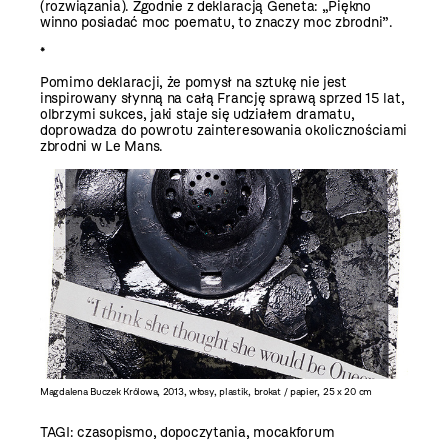
(rozwiązania). Zgodnie z deklaracją Geneta: „Piękno
winno posiadać moc poematu, to znaczy moc zbrodni”.
*
Pomimo deklaracji, że pomysł na sztukę nie jest
inspirowany słynną na całą Francję sprawą sprzed 15 lat,
olbrzymi sukces, jaki staje się udziałem dramatu,
doprowadza do powrotu zainteresowania okolicznościami
zbrodni w Le Mans.
Magdalena Buczek Królowa, 2013, włosy, plastik, brokat / papier, 25 x 20 cm
TAGI:
czasopismo
,
dopoczytania
,
mocakforum