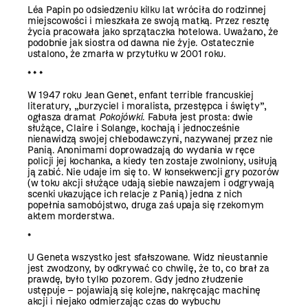
Léa Papin po odsiedzeniu kilku lat wróciła do rodzinnej
miejscowości i mieszkała ze swoją matką. Przez resztę
życia pracowała jako sprzątaczka hotelowa. Uważano, że
podobnie jak siostra od dawna nie żyje. Ostatecznie
ustalono, że zmarła w przytułku w 2001 roku.
* * *
W 1947 roku Jean Genet, enfant terrible francuskiej
literatury, „burzyciel i moralista, przestępca i święty”,
ogłasza dramat
Pokojówki
. Fabuła jest prosta: dwie
służące, Claire i Solange, kochają i jednocześnie
nienawidzą swojej chlebodawczyni, nazywanej przez nie
Panią. Anonimami doprowadzają do wydania w ręce
policji jej kochanka, a kiedy ten zostaje zwolniony, usiłują
ją zabić. Nie udaje im się to. W konsekwencji gry pozorów
(w toku akcji służące udają siebie nawzajem i odgrywają
scenki ukazujące ich relacje z Panią) jedna z nich
popełnia samobójstwo, druga zaś upaja się rzekomym
aktem morderstwa.
*
U Geneta wszystko jest sfałszowane. Widz nieustannie
jest zwodzony, by odkrywać co chwilę, że to, co brał za
prawdę, było tylko pozorem. Gdy jedno złudzenie
ustępuje – pojawiają się kolejne, nakręcając machinę
akcji i niejako odmierzając czas do wybuchu