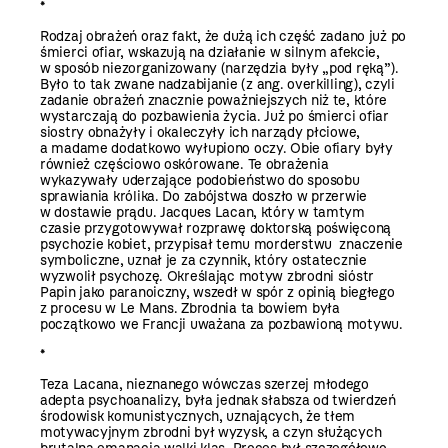
*
Rodzaj obrażeń oraz fakt, że dużą ich część zadano już po
śmierci ofiar, wskazują na działanie w silnym afekcie,
w sposób niezorganizowany (narzędzia były „pod ręką”).
Było to tak zwane nadzabijanie
(z ang. overkilling), czyli
zadanie obrażeń znacznie poważniejszych niż te, które
wystarczają do pozbawienia życia. Już po śmierci ofiar
siostry obnażyły i okaleczyły ich narządy płciowe,
a madame dodatkowo wyłupiono oczy. Obie ofiary były
również częściowo oskórowane. Te obrażenia
wykazywały uderzające podobieństwo do sposobu
sprawiania królika. Do zabójstwa doszło w przerwie
w dostawie prądu. Jacques Lacan, który w tamtym
czasie przygotowywał rozprawę doktorską poświęconą
psychozie kobiet, przypisał temu morderstwu znaczenie
symboliczne, uznał je za czynnik, który ostatecznie
wyzwolił psychozę. Określając motyw zbrodni sióstr
Papin jako paranoiczny, wszedł w spór z opinią biegłego
z procesu w Le Mans. Zbrodnia ta bowiem była
początkowo we Francji uważana za pozbawioną motywu.
*
Teza Lacana, nieznanego wówczas szerzej młodego
adepta psychoanalizy, była jednak słabsza od twierdzeń
środowisk komunistycznych, uznających, że tłem
motywacyjnym zbrodni był wyzysk, a czyn służących