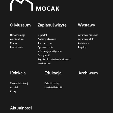
O Muzeum
Zaplanuj wizytę
Wystawy
Historia i misja
Kup bilet
Wystawy czasowe
Architektura
Godziny otwarcia
Wystawy stałe
Zespół
Plan muzeum
Archiwum
Praca i staże
Oprowadzenia
Projekty
Informacje praktyczne
Dostępność
Regulamin zwiedzania Muzeum
Jak dojechać
Kolekcja
Edukacja
Archiwum
Założenia kolekcji
Dzieci i rodziny
Artyści
Młodzież i dorośli
Filmy
Aktualności