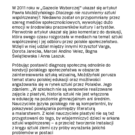
W 2011 roku w „Gazecie Wyborczej” ukazał się artykuł
Pawła Możdżyńskiego
Dlaczego nie rozumiemy sztuki
współczesnej?
. Niedawno został on przypomniany przez
szereg mediów społecznościowych, wywołując dużo
emocji w środowisku pracowników kultury i artystów.
Pierwotnie artykuł ukazał się jako komentarz do dyskusji,
która swego czasu rozgorzała w mediach na temat sztuki
współczesnej i jej odbioru przez polskie społeczeństwo.
Wzięli w niej udział między innymi Krzysztof Varga,
Dorota Jarecka, Marcel Andino Velez, Bogna
Świątkowska i Anna Laszuk.
Próbując postawić diagnozę społeczną odnośnie do
kondycji polskiego społeczeństwa w obszarze
zainteresowania sztuką wizualną, Możdżyński porusza
temat stanu polskiej edukacji oraz możliwości
angażowania się w rynek sztuki przez Polaków. Jego
zdaniem: „W szkołach nie są sensownie realizowane
zajęcia z plastyki, historia sztuki nie jest włączona
w edukację na poziomie gimnazjalnym ani średnim.
Nauczyciele języka polskiego nie są kompetentni, by
pokazywać powiązania pomiędzy literaturą
a malarstwem. Z kolei nauczyciele plastyki nie są też
przygotowani do tego, by wtajemniczyć dzieci w arkana
sztuki współczesnej – a przecież tworzenie instalacji
z kręgu sztuki ziemi czy próby wyrażania jakichś
problemów w postaci