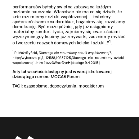
performansów byłoby świetną zabawą na każdym
poziomie nauczania. Właściwie nie ma co się dziwić, że
»nie rozumiemy« sztuki współczesnej… Jesteśmy
społeczeństwem »na dorobku«, bogacimy się, rozwijamy
demokrację. Być może później, gdy już osiągniemy
materialny komfort życia, zajmiemy się »wartościami
wyższymi«: gdy kupimy już zmywarki, zaczniemy myśleć
1
o tworzeniu naszych domowych kolekcji sztuki…”
.
1
P. Możdżyński,
Dlaczego nie rozumiemy sztuki współczesnej?,
http://wyborcza
.
pl/1,112588,10287125,Dlaczego_nie_rozumiemy_sztuki_
wspolczesnej_.html#ixzz3WnxrDynH [dostęp: 9.4.2015].
Artykuł w całości dostępny jest w wersji drukowanej
dziesiątego numeru MOCAK Forum.
TAGI:
czasopismo
,
dopoczytania
,
mocakforum