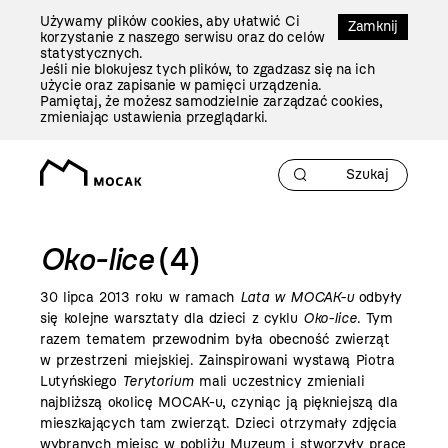
Przejdź
Używamy plików cookies, aby ułatwić Ci
Do
Zamknij
korzystanie z naszego serwisu oraz do celów
Treści
statystycznych.
Jeśli nie blokujesz tych plików, to zgadzasz się na ich
użycie oraz zapisanie w pamięci urządzenia.
Pamiętaj, że możesz samodzielnie zarządzać cookies,
zmieniając ustawienia przeglądarki.
Oko-lice
(4)
30 lipca
2013 roku
w ramach
Lata w MOCAK-u
odbyły
się kolejne warsztaty dla dzieci z cyklu
Oko-lice
.
Tym
razem tematem przewodnim była obecność zwierząt
w przestrzeni miejskiej.
Zainspirowani wystawą Piotra
Lutyńskiego
Terytorium
mali uczestnicy zmieniali
najbliższą okolicę MOCAK-u, czyniąc ją piękniejszą dla
mieszkających tam zwierząt. Dzieci otrzymały zdjęcia
wybranych miejsc w pobliżu Muzeum i stworzyły prace