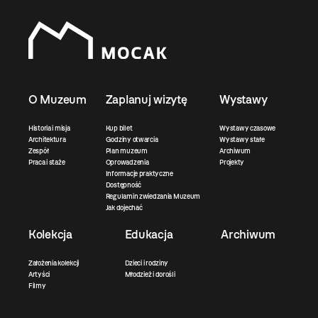
O Muzeum
Zaplanuj wizytę
Wystawy
Historia i misja
Kup bilet
Wystawy czasowe
Architektura
Godziny otwarcia
Wystawy stałe
Zespół
Plan muzeum
Archiwum
Praca i staże
Oprowadzenia
Projekty
Informacje praktyczne
Dostępność
Regulamin zwiedzania Muzeum
Jak dojechać
Kolekcja
Edukacja
Archiwum
Założenia kolekcji
Dzieci i rodziny
Artyści
Młodzież i dorośli
Filmy