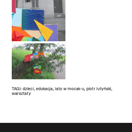
TAGI:
dzieci
,
edukacja
,
lato w mocak-u
,
piotr lutyński
,
warsztaty