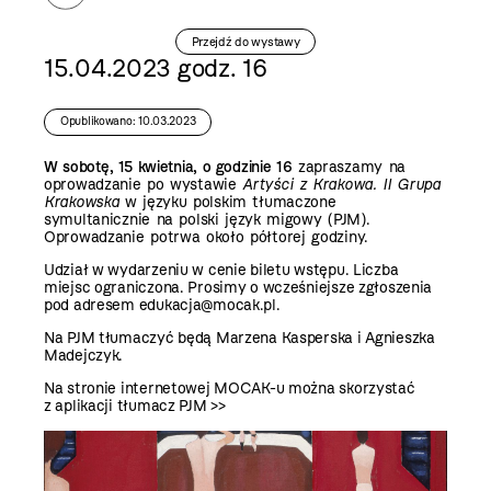
Przejdź do wystawy
15.04.2023 godz. 16
Opublikowano: 10.03.2023
W sobotę, 15 kwietnia, o godzinie 16
zapraszamy na
oprowadzanie po wystawie
Artyści z Krakowa. II Grupa
Krakowska
w języku polskim tłumaczone
symultanicznie na polski język migowy (PJM).
Oprowadzanie potrwa około półtorej godziny.
Udział w wydarzeniu w cenie biletu wstępu. Liczba
miejsc ograniczona. Prosimy o wcześniejsze zgłoszenia
pod adresem
edukacja@mocak.pl
.
Na PJM tłumaczyć będą Marzena Kasperska i Agnieszka
Madejczyk.
Na stronie internetowej MOCAK-u można skorzystać
z
aplikacji tłumacz PJM >>