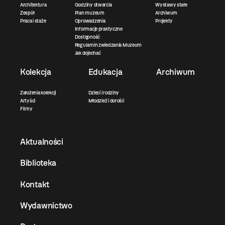
Architektura
Godziny otwarcia
Wystawy stałe
Zespół
Plan muzeum
Archiwum
Praca i staże
Oprowadzenia
Projekty
Informacje praktyczne
Dostępność
Regulamin zwiedzania Muzeum
Jak dojechać
Kolekcja
Edukacja
Archiwum
Założenia kolekcji
Dzieci i rodziny
Artyści
Młodzież i dorośli
Filmy
Aktualności
Biblioteka
Kontakt
Wydawnictwo