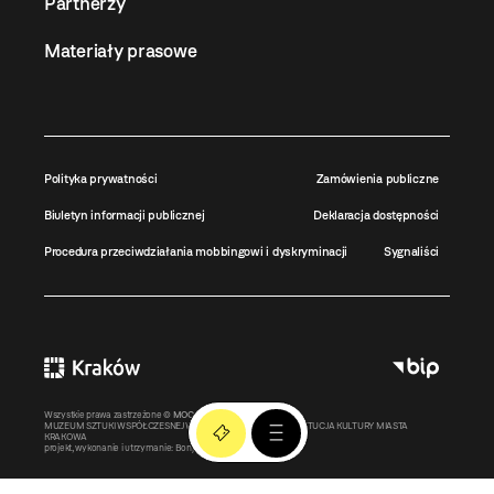
Partnerzy
Materiały prasowe
Polityka prywatności
Zamówienia publiczne
Biuletyn informacji publicznej
Deklaracja dostępności
Procedura przeciwdziałania mobbingowi i dyskryminacji
Sygnaliści
Wszystkie prawa zastrzeżone ©
MOCAK
2011-2026
MUZEUM SZTUKI WSPÓŁCZESNEJ W KRAKOWIE MOCAK – INSTYTUCJA KULTURY MIASTA
KRAKOWA
projekt, wykonanie i utrzymanie:
Bonjour.pl