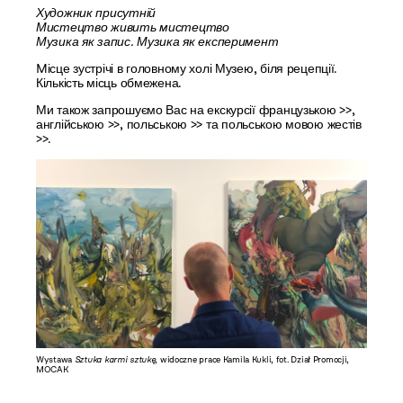
Художник присутній
Мистецтво живить мистецтво
Музика як запис. Музика як експеримент
Mісце зустрічі в головному холі Музею, біля рецепції.
Кількість місць обмежена.
Ми також запрошуємо Вас на екскурсії
французькою >>
,
англійською >>
,
польською >>
та
польською мовою жестів
>>
.
Wystawa
Sztuka karmi sztukę
, widoczne prace Kamila Kukli, fot. Dział Promocji,
MOCAK