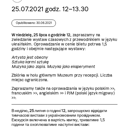
25.07.2021 godz. 12–13.30
Opublikowano: 30.06.2021
W niedzielę, 25 lipca o godzinie 12
, zapraszamy na
zwiedzanie wystaw czasowych z przewodnikiem w języku
ukraińskim. Oprowadzanie w cenie biletu potrwa 1,5
godziny i obejmie następujące wystawy:
Artysta jest obecny
Sztuka karmi sztukę
Muzyka jako zapis. Muzyka jako eksperyment
Zbiórka w holu głównym Muzeum przy recepcji. Liczba
miejsc ograniczona.
Zapraszamy także na oprowadzania w języku
polskim >>
,
francuskim >>
,
angielskim >>
i
PJM (polski język migowy)
>>
.
В неділю, 25 липня о годині 12
, запрошуємо відвідати
тимчасові вистави з україномовним провідником.
Екскурсія включена в вартість квитку, триватиме 1,5
години та охоплюватиме наступні вистави: