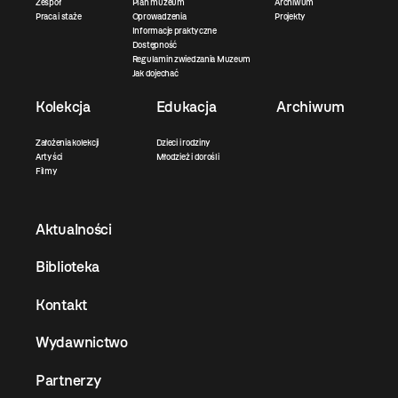
Zespół
Plan muzeum
Archiwum
Praca i staże
Oprowadzenia
Projekty
Informacje praktyczne
Dostępność
Regulamin zwiedzania Muzeum
Jak dojechać
Kolekcja
Edukacja
Archiwum
Założenia kolekcji
Dzieci i rodziny
Artyści
Młodzież i dorośli
Filmy
Aktualności
Biblioteka
Kontakt
Wydawnictwo
Partnerzy