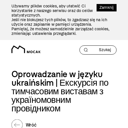
Przejdź
Używamy plików cookies, aby ułatwić Ci
Do
Zamknij
korzystanie z naszego serwisu oraz do celów
Treści
statystycznych.
Jeśli nie blokujesz tych plików, to zgadzasz się na ich
użycie oraz zapisanie w pamięci urządzenia.
Pamiętaj, że możesz samodzielnie zarządzać cookies,
zmieniając ustawienia przeglądarki.
Oprowadzanie w języku
ukraińskim | Екскурсія по
тимчасовим виставам з
україномовним
провідником
Wróć