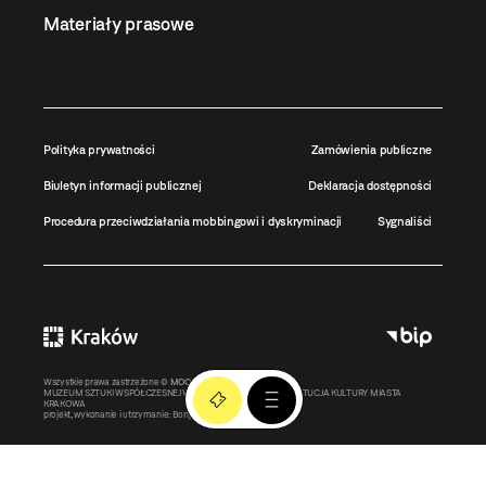
Materiały prasowe
Polityka prywatności
Zamówienia publiczne
Biuletyn informacji publicznej
Deklaracja dostępności
Procedura przeciwdziałania mobbingowi i dyskryminacji
Sygnaliści
Wszystkie prawa zastrzeżone ©
MOCAK
2011-2026
MUZEUM SZTUKI WSPÓŁCZESNEJ W KRAKOWIE MOCAK – INSTYTUCJA KULTURY MIASTA
KRAKOWA
projekt, wykonanie i utrzymanie:
Bonjour.pl