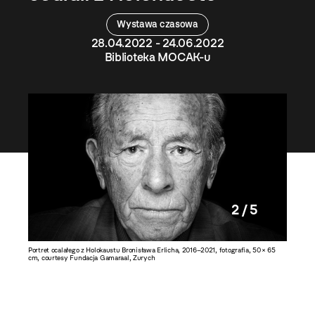
Wystawa czasowa
28.04.2022 - 24.06.2022
Biblioteka MOCAK-u
2 / 5
 courtesy
Portret ocalałego z Holokaustu Bronisława Erlicha, 2016–2021, fotografia, 50 × 65
Portret o
cm, courtesy Fundacja Gamaraal, Zurych
courtesy