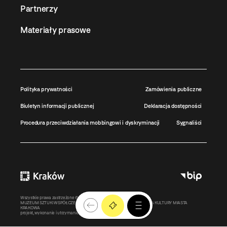
Partnerzy
Materiały prasowe
Polityka prywatności
Zamówienia publiczne
Biuletyn informacji publicznej
Deklaracja dostępności
Procedura przeciwdziałania mobbingowi i dyskryminacji
Sygnaliści
Wszystkie prawa zastrzeżone ©
MOCAK
2011-2026
MUZEUM SZTUKI WSPÓŁCZESNEJ W KRAKOWIE MOCAK – INSTYTUCJA KULTURY MIASTA
KRAKOWA
projekt, wykonanie i utrzymanie:
Bonjour.pl