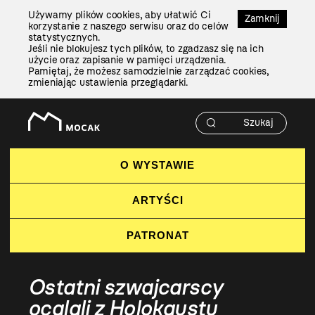
Przejdź
Używamy plików cookies, aby ułatwić Ci
Do
Zamknij
korzystanie z naszego serwisu oraz do celów
Treści
statystycznych.
Jeśli nie blokujesz tych plików, to zgadzasz się na ich
użycie oraz zapisanie w pamięci urządzenia.
Pamiętaj, że możesz samodzielnie zarządzać cookies,
zmieniając ustawienia przeglądarki.
O WYSTAWIE
ARTYŚCI
PATRONAT
Ostatni szwajcarscy
ocalali z Holokaustu