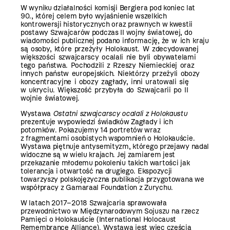
W wyniku działalności komisji Bergiera pod koniec lat
90., której celem było wyjaśnienie wszelkich
kontrowersji historycznych oraz prawnych w kwestii
postawy Szwajcarów podczas II wojny światowej, do
wiadomości publicznej podano informację,
że w ich kraju
są osoby, które przeżyły Holokaust. W zdecydowanej
większości szwajcarscy ocalali nie byli obywatelami
tego państwa. Pochodzili z Rzeszy Niemieckiej oraz
innych państw europejskich. Niektórzy przeżyli obozy
koncentracyjne i obozy zagłady, inni uratowali się
w ukryciu. Większość przybyła do Szwajcarii po II
wojnie światowej.
Wystawa
Ostatni szwajcarscy ocalali z Holokaustu
prezentuje wypowiedzi świadków Zagłady i ich
potomków. Pokazujemy 14 portretów wraz
z fragmentami osobistych wspomnień o Holokauście.
Wystawa piętnuje antysemityzm, którego przejawy nadal
widoczne są w wielu krajach. Jej zamiarem jest
przekazanie młodemu pokoleniu takich wartości jak
tolerancja i otwartość na drugiego. Ekspozycji
towarzyszy polskojęzyczna publikacja przygotowana we
współpracy z Gamaraal Foundation z Zurychu.
W latach 2017–2018 Szwajcaria sprawowała
przewodnictwo w Międzynarodowym Sojuszu na rzecz
Pamięci o Holokauście (International Holocaust
Remembrance Alliance). Wystawa jest więc częścią