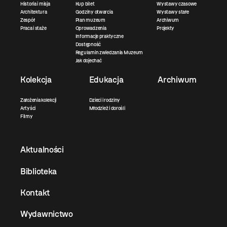
Historia i misja
Kup bilet
Wystawy czasowe
Architektura
Godziny otwarcia
Wystawy stałe
Zespół
Plan muzeum
Archiwum
Praca i staże
Oprowadzenia
Projekty
Informacje praktyczne
Dostępność
Regulamin zwiedzania Muzeum
Jak dojechać
Kolekcja
Edukacja
Archiwum
Założenia kolekcji
Dzieci i rodziny
Artyści
Młodzież i dorośli
Filmy
Aktualności
Biblioteka
Kontakt
Wydawnictwo