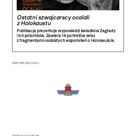
Ostatni szwajcarscy ocalali
z Holokaustu
Publikacja prezentuje wypowiedzi świadków Zagłady
i ich potomków. Zawiera 14 portretów wraz
z fragmentami osobistych wspomnień o Holokauście.
PARTNER MOCAK-U
PATRON GALERII RE