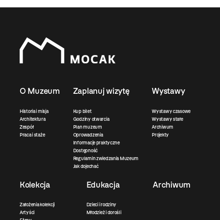
O Muzeum
Zaplanuj wizytę
Wystawy
Historia i misja
Kup bilet
Wystawy czasowe
Architektura
Godziny otwarcia
Wystawy stałe
Zespół
Plan muzeum
Archiwum
Praca i staże
Oprowadzenia
Projekty
Informacje praktyczne
Dostępność
Regulamin zwiedzania Muzeum
Jak dojechać
Kolekcja
Edukacja
Archiwum
Założenia kolekcji
Dzieci i rodziny
Artyści
Młodzież i dorośli