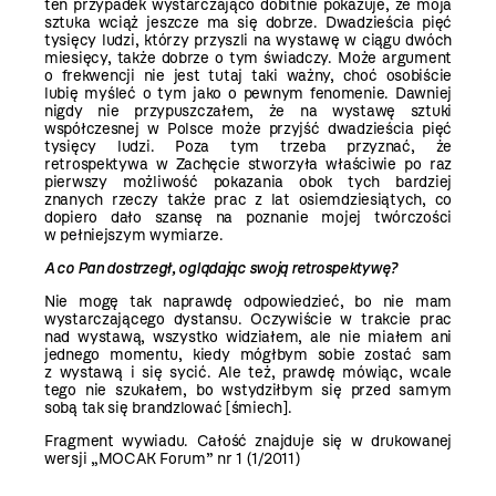
ten przypadek wystarczająco dobitnie pokazuje, że moja
sztuka wciąż jeszcze ma się dobrze. Dwadzieścia pięć
tysięcy ludzi, którzy przyszli na wystawę w ciągu dwóch
miesięcy, także dobrze o tym świadczy. Może argument
o frekwencji nie jest tutaj taki ważny, choć osobiście
lubię myśleć o tym jako o pewnym fenomenie. Dawniej
nigdy nie przypuszczałem, że na wystawę sztuki
współczesnej w Polsce może przyjść dwadzieścia pięć
tysięcy ludzi. Poza tym trzeba przyznać, że
retrospektywa w Zachęcie stworzyła właściwie po raz
pierwszy możliwość pokazania obok tych bardziej
znanych rzeczy także prac z lat osiemdziesiątych, co
dopiero dało szansę na poznanie mojej twórczości
w pełniejszym wymiarze.
A co Pan dostrzegł, oglądając swoją retrospektywę?
Nie mogę tak naprawdę odpowiedzieć, bo nie mam
wystarczającego dystansu. Oczywiście w trakcie prac
nad wystawą, wszystko widziałem, ale nie miałem ani
jednego momentu, kiedy mógłbym sobie zostać sam
z wystawą i się sycić. Ale też, prawdę mówiąc, wcale
tego nie szukałem, bo wstydziłbym się przed samym
sobą tak się brandzlować [śmiech].
Fragment wywiadu. Całość znajduje się w drukowanej
wersji „MOCAK Forum” nr 1 (1/2011)