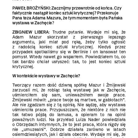
PAWEŁ BROŻYŃSKI: Zacznijmy przewrotnie od końca. Czy
faktycznie nastąpił koniec sztuki krytycznej? Przekonuje
Pana teza Adama Mazura, że tym momentem była Pańska
wystawa w Zachęcie
?
ZBIGNIEW LIBERA
: Trudne pytanie. Wydaje mi się, że
Adam Mazur skorzystał z pierwszego lepszego
argumentu, jaki miał pod ręką, żeby tylko ogłosić
z radością koniec sztuki krytycznej. Kiedyś przez
przypadek spotkaliśmy się w Berlinie i on lansował ten
pomysł. Wtedy nawet go wsparłem. Powiedziałem to, co
tak bardzo chciał usłyszeć: tak, to jest koniec sztuki
krytycznej.
W kontekście wystawy w Zachęcie?
Tworzący razem dość dziwną spółkę Mazur i Żmijewski
zarzucali mi, że robiąc taką wystawę jak w Zachęcie,
uśmierciłem się sam, unieważniłem swoje prace.
Żmijewski mówił: „prace twoje są martwe, w gablotach”.
Ale nie zgadzam się z tą opinią. Nie sądzę, aby wystawa
uśmierciła prace. Przypuszczam, że niektóre z nich nie
tak łatwo pójdą do lamusa, a opieram to na opinii
poważnych ludzi. Na przykład Luiza Nader powiedziała
o Obrzędach intymnych, że to jest praca, która nigdy się
nie „umuzealni”. Dobrze działała zarówno w latach
osiemdziesiątych, jak i działa obecnie. Wydaje mi się, że