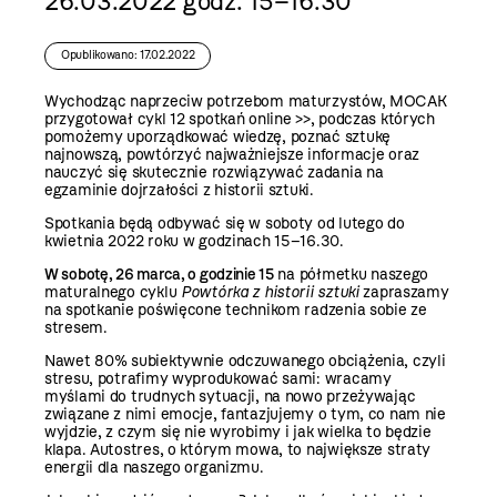
26.03.2022 godz. 15–16.30
Opublikowano: 17.02.2022
Wychodząc naprzeciw potrzebom maturzystów, MOCAK
przygotował
cykl 12 spotkań online >>
, podczas których
pomożemy uporządkować wiedzę, poznać sztukę
najnowszą, powtórzyć najważniejsze informacje oraz
nauczyć się skutecznie rozwiązywać zadania na
egzaminie dojrzałości z historii sztuki.
Spotkania będą odbywać się w soboty od lutego do
kwietnia 2022 roku w godzinach 15–16.30.
W sobotę, 26 marca, o godzinie 15
na półmetku naszego
maturalnego cyklu
Powtórka z historii sztuki
zapraszamy
na spotkanie poświęcone technikom radzenia sobie ze
stresem.
Nawet 80% subiektywnie odczuwanego obciążenia, czyli
stresu, potrafimy wyprodukować sami: wracamy
myślami do trudnych sytuacji, na nowo przeżywając
związane z nimi emocje, fantazjujemy o tym, co nam nie
wyjdzie, z czym się nie wyrobimy i jak wielka to będzie
klapa. Autostres, o którym mowa, to największe straty
energii dla naszego organizmu.