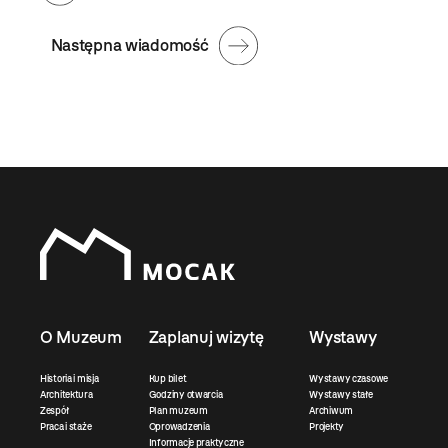
Następna wiadomość
O Muzeum
Zaplanuj wizytę
Wystawy
Historia i misja
Kup bilet
Wystawy czasowe
Architektura
Godziny otwarcia
Wystawy stałe
Zespół
Plan muzeum
Archiwum
Praca i staże
Oprowadzenia
Projekty
Informacje praktyczne