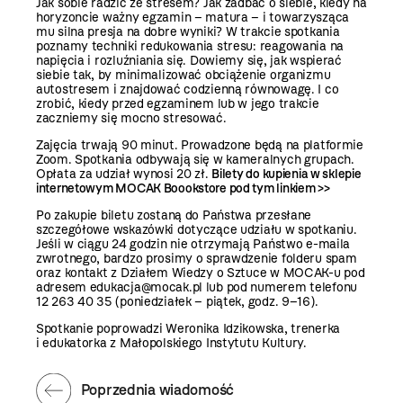
Jak sobie radzić ze stresem? Jak zadbać o siebie, kiedy na
horyzoncie ważny egzamin – matura – i towarzysząca
mu silna presja na dobre wyniki? W trakcie spotkania
poznamy techniki redukowania stresu: reagowania na
napięcia i rozluźniania się. Dowiemy się, jak wspierać
siebie tak, by minimalizować obciążenie organizmu
autostresem i znajdować codzienną równowagę. I co
zrobić, kiedy przed egzaminem lub w jego trakcie
zaczniemy się mocno stresować.
Zajęcia trwają 90 minut. Prowadzone będą na platformie
Zoom. Spotkania odbywają się w kameralnych grupach.
Opłata za udział wynosi 20 zł.
Bilety do kupienia w sklepie
internetowym MOCAK Boookstore
pod tym linkiem >>
Po zakupie biletu zostaną do Państwa przesłane
szczegółowe wskazówki dotyczące udziału w spotkaniu.
Jeśli w ciągu 24 godzin nie otrzymają Państwo e-maila
zwrotnego, bardzo prosimy o sprawdzenie folderu spam
oraz kontakt z Działem Wiedzy o Sztuce w MOCAK-u pod
adresem edukacja@mocak.pl lub pod numerem telefonu
12 263 40 35 (poniedziałek – piątek, godz. 9–16).
Spotkanie poprowadzi Weronika Idzikowska, trenerka
i edukatorka z Małopolskiego Instytutu Kultury.
Poprzednia wiadomość