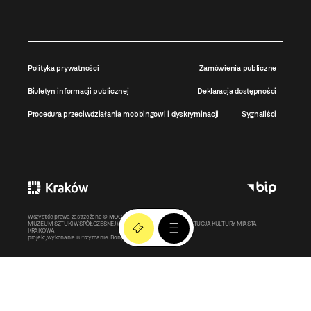
Polityka prywatności
Zamówienia publiczne
Biuletyn informacji publicznej
Deklaracja dostępności
Procedura przeciwdziałania mobbingowi i dyskryminacji
Sygnaliści
Wszystkie prawa zastrzeżone ©
MOCAK
2011-2026
MUZEUM SZTUKI WSPÓŁCZESNEJ W KRAKOWIE MOCAK – INSTYTUCJA KULTURY MIASTA
KRAKOWA
projekt, wykonanie i utrzymanie:
Bonjour.pl