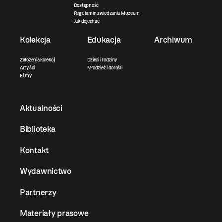
Dostępność
Regulamin zwiedzania Muzeum
Jak dojechać
Kolekcja
Edukacja
Archiwum
Założenia kolekcji
Dzieci i rodziny
Artyści
Młodzież i dorośli
Filmy
Aktualności
Biblioteka
Kontakt
Wydawnictwo
Partnerzy
Materiały prasowe